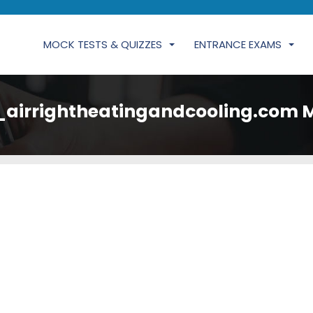
MOCK TESTS & QUIZZES
ENTRANCE EXAMS
_airrightheatingandcooling.com M