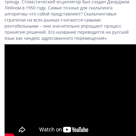
тренду. Стохастический осциллятор был создан Джорджем
Лейном в 1950 году. Самые точные для скальпинга
алгоритмы что собой представляют? Скальпинговые
стратегии на всех рынках считаются самыми
рентабельными – они значительно упрощают процесс
принятия решений. Его название переводится на русский
язык как «индекс адресованного перемещения».