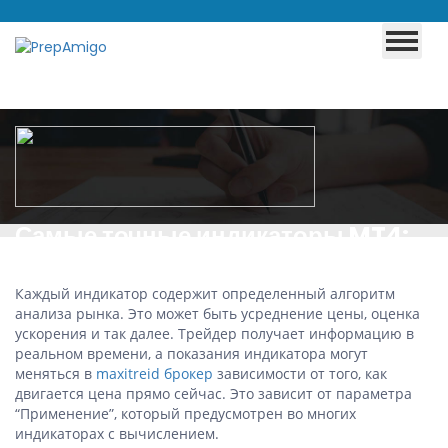
Самые точные индикаторы MT4:
скачать, обзор
Каждый индикатор содержит определенный алгоритм
анализа рынка. Это может быть усреднение цены, оценка
ускорения и так далее. Трейдер получает информацию в
реальном времени, а показания индикатора могут
меняться в
maxitreid брокер
зависимости от того, как
двигается цена прямо сейчас. Это зависит от параметра
“Применение”, который предусмотрен во многих
индикаторах с вычислением.