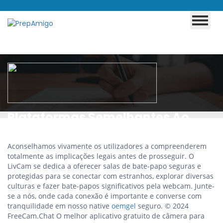
Plataformas Semelhantes Ao
Omegle: Confira 7 Alternativas
Aconselhamos vivamente os utilizadores a compreenderem
Para Interagir Com
totalmente as implicações legais antes de prosseguir. O
Desconhecidos Notícias Ao Vivo
LivCam se dedica a oferecer salas de bate-papo seguras e
protegidas para se conectar com estranhos, explorar diversas
Do Brasil E Do Mundo
culturas e fazer bate-papos significativos pela webcam. Junte-
se a nós, onde cada conexão é importante e converse com
tranquilidade em nosso native
oemgel
seguro. © 2024
FreeCam.Chat O melhor aplicativo gratuito de câmera para