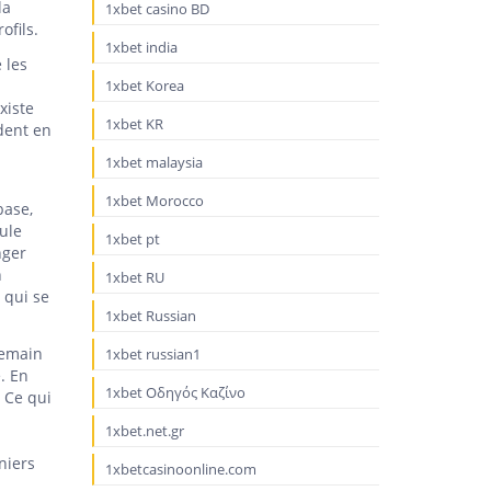
la
1xbet casino BD
ofils.
1xbet india
 les
1xbet Korea
xiste
1xbet KR
ent en
1xbet malaysia
1xbet Morocco
base,
ule
1xbet pt
nger
n
1xbet RU
 qui se
1xbet Russian
Demain
1xbet russian1
. En
1xbet Οδηγός Καζίνο
. Ce qui
1xbet.net.gr
niers
1xbetcasinoonline.com