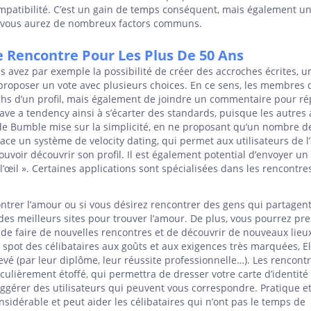
mpatibilité. C’est un gain de temps conséquent, mais également u
ar vous aurez de nombreux factors communs.
e Rencontre Pour Les Plus De 50 Ans
ous avez par exemple la possibilité de créer des accroches écrites, u
proposer un vote avec plusieurs choices. En ce sens, les membres 
graphs d’un profil, mais également de joindre un commentaire pour r
ave a tendency ainsi à s’écarter des standards, puisque les autres 
e de Bumble mise sur la simplicité, en ne proposant qu’un nombre d
lace un système de velocity dating, qui permet aux utilisateurs de l
voir découvrir son profil. Il est également potential d’envoyer un
’œil ». Certaines applications sont spécialisées dans les rencontre
ontrer l’amour ou si vous désirez rencontrer des gens qui partagent
des meilleurs sites pour trouver l’amour. De plus, vous pourrez pr
de faire de nouvelles rencontres et de découvrir de nouveaux lieu
pot des célibataires aux goûts et aux exigences très marquées, El
levé (par leur diplôme, leur réussite professionnelle…). Les rencont
culièrement étoffé, qui permettra de dresser votre carte d’identité
 suggérer des utilisateurs qui peuvent vous correspondre. Pratique e
idérable et peut aider les célibataires qui n’ont pas le temps de