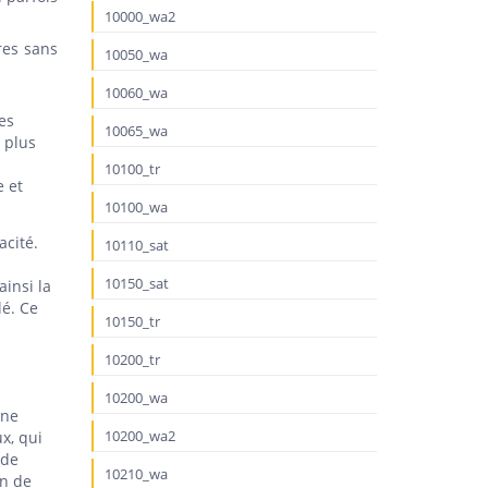
10000_wa2
res sans
10050_wa
10060_wa
es
10065_wa
 plus
10100_tr
e et
10100_wa
acité.
10110_sat
s
10150_sat
insi la
lé. Ce
10150_tr
10200_tr
10200_wa
ine
10200_wa2
x, qui
 de
10210_wa
on de