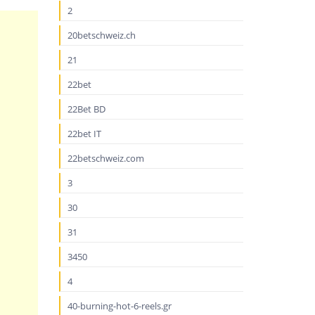
2
20betschweiz.ch
21
22bet
22Bet BD
22bet IT
22betschweiz.com
3
30
31
3450
4
40-burning-hot-6-reels.gr