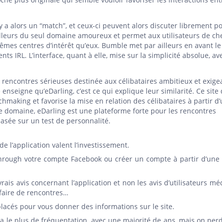
l y a alors un “match”, et ceux-ci peuvent alors discuter librement po
ailleurs du seul domaine amoureux et permet aux utilisateurs de ch
êmes centres d’intérêt qu’eux. Bumble met par ailleurs en avant le
s IRL. L’interface, quant à elle, mise sur la simplicité absolue, av
rencontres sérieuses destinée aux célibataires ambitieux et exigea
enseigne qu’eDarling, c’est ce qui explique leur similarité. Ce site
making et favorise la mise en relation des célibataires à partir d’
le domaine, eDarling est une plateforme forte pour les rencontres
basée sur un test de personnalité.
 de l’application valent l’investissement.
r through votre compte Facebook ou créer un compte à partir d’une
rais avis concernant l’application et non les avis d’utilisateurs m
faire de rencontres…
 placés pour vous donner des informations sur le site.
 a le plus de fréquentation, avec une majorité de ans, mais on perd