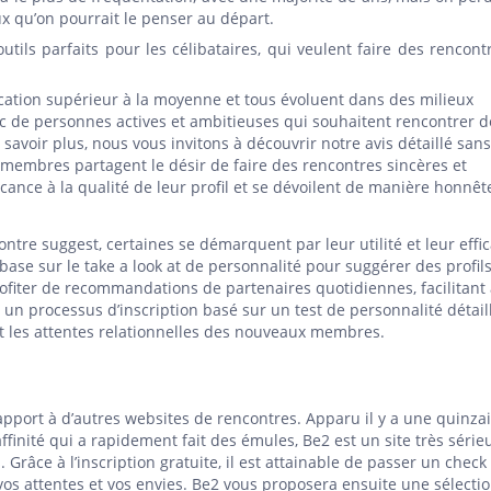
 qu’on pourrait le penser au départ.
utils parfaits pour les célibataires, qui veulent faire des rencont
cation supérieur à la moyenne et tous évoluent dans des milieux
donc de personnes actives et ambitieuses qui souhaitent rencontrer d
savoir plus, nous vous invitons à découvrir notre avis détaillé sans
membres partagent le désir de faire des rencontres sincères et
cance à la qualité de leur profil et se dévoilent de manière honnêt
tre suggest, certaines se démarquent par leur utilité et leur effic
ase sur le take a look at de personnalité pour suggérer des profil
fiter de recommandations de partenaires quotidiennes, facilitant a
un processus d’inscription basé sur un test de personnalité détail
et les attentes relationnelles des nouveaux membres.
pport à d’autres websites de rencontres. Apparu il y a une quinza
finité qui a rapidement fait des émules, Be2 est un site très sérieu
 Grâce à l’inscription gratuite, il est attainable de passer un check
 vos attentes et vos envies. Be2 vous proposera ensuite une sélecti