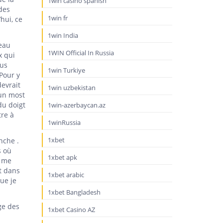
1win casino spanish
des
1win fr
hui, ce
1win India
veau
1WIN Official In Russia
x qui
lus
1win Turkiye
 Pour y
devrait
1win uzbekistan
 un most
du doigt
1win-azerbaycan.az
tre à
1winRussia
1xbet
nche .
s où
1xbet apk
l me
st dans
1xbet arabic
que je
1xbet Bangladesh
ge des
1xbet Casino AZ
s