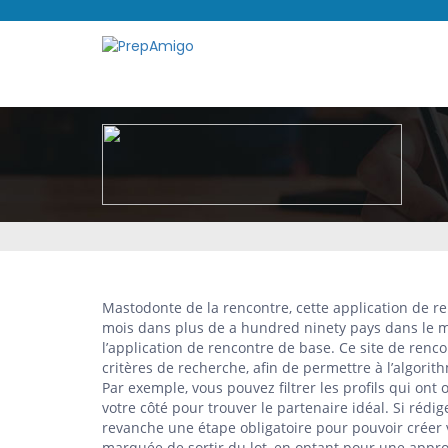
Mastodonte de la rencontre, cette application de re
mois dans plus de a hundred ninety pays dans le mo
l’application de rencontre de base. Ce site de renco
critères de recherche, afin de permettre à l’algorit
Par exemple, vous pouvez filtrer les profils qui ont
votre côté pour trouver le partenaire idéal. Si rédig
revanche une étape obligatoire pour pouvoir créer 
marquée de sortir du lot, en optant pour une approc