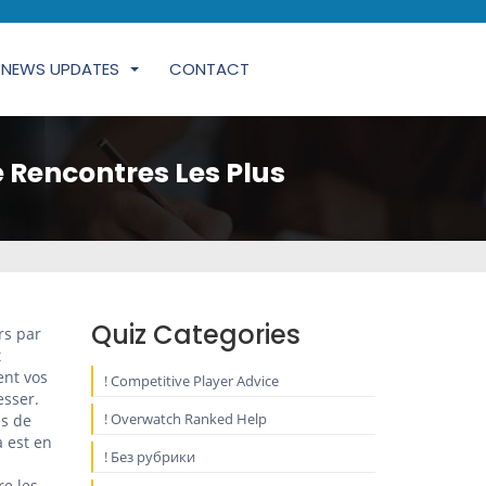
NEWS UPDATES
CONTACT
 Rencontres Les Plus
Quiz Categories
rs par
t
ent vos
! Competitive Player Advice
esser.
! Overwatch Ranked Help
es de
a est en
! Без рубрики
re les