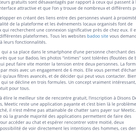
teurs gratuits sont désavantagés par rapport à ceux qui passent à 
terface attractive et que l’on y trouve de nombreux et différents pr
velopper en créant des liens entre des personnes vivant à proximité
ialité de la plateforme et les événements locaux organisés font de
qui recherchent une connexion significative près de chez eux. Il e
ifférentes plateformes. Tous les websites
badoo site
vous demand
à leurs fonctionnalités.
ser qui a sa place dans le smartphone d’une personne cherchant des
près que sur Badoo, les photos “intimes” sont tolérées (floutées de 
ui peut faire vite monter la tension entre deux personnes. La form
 € par mois avec un engagement de 6 mois. Elle vous permet d’écha
nsi qu’aux filtres avancés, et de décider qui peut vous contacter. Bie
ui se décline en trois formules. Un concept vraiment intéressant,
tuit pour tous.
 élire le meilleur site de rencontre gratuit, l’inscription à Disons 
s, Meetic reste une application payante et c’est bien là le problème
rché, il n’est même pas attainable de chatter sans payer sur Meetic
e où la grande majorité des applications permettent de faire des
Pour accéder au chat et espérer rencontrer votre moitié, deux
possibilité de voir directement les intentions des hommes, ces der