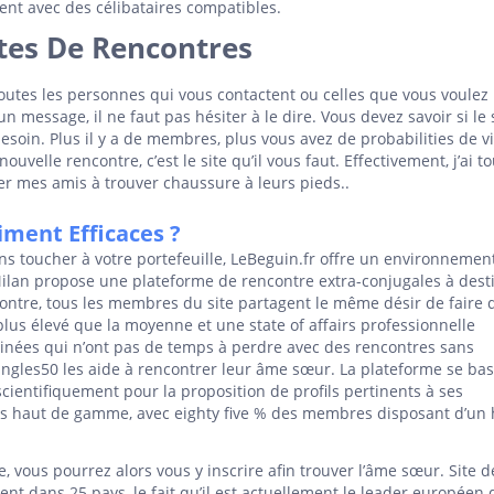
ment avec des célibataires compatibles.
ites De Rencontres
 toutes les personnes qui vous contactent ou celles que vous voulez
un message, il ne faut pas hésiter à le dire. Vous devez savoir si le 
esoin. Plus il y a de membres, plus vous avez de probabilities de v
ouvelle rencontre, c’est le site qu’il vous faut. Effectivement, j’ai t
der mes amis à trouver chaussure à leurs pieds..
iment Efficaces ?
ns toucher à votre portefeuille, LeBeguin.fr offre un environnement
aMilan propose une plateforme de rencontre extra-conjugales à dest
ontre, tous les membres du site partagent le même désir de faire 
lus élevé que la moyenne et une state of affairs professionnelle
rminées qui n’ont pas de temps à perdre avec des rencontres sans
Singles50 les aide à rencontrer leur âme sœur. La plateforme se ba
scientifiquement pour la proposition de profils pertinents à ses
tres haut de gamme, avec eighty five % des membres disposant d’un
, vous pourrez alors vous y inscrire afin trouver l’âme sœur. Site d
nt dans 25 pays, le fait qu’il est actuellement le leader européen 