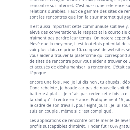
rencontre sur Internet. C’est aussi une référence 
relations durables. Haut de gamme des sites de renco
sont les rencontres que l’on fait sur Internet qui g
Il est aussi important cette communauté soit lively
élevé des conversations, le respect et la courtoisie
n’aiment pas perdre leur temps. On notera cependan
élevé que la moyenne, il est toutefois potential de 
voir plus clair, ce prime 10, composé de websites sér
vous aider à trouver la plateforme qui correspond
de sites de rencontre pour vous aider à trouver celu
et accusés de déshumaniser la rencontre. C’était c
l’époque.
encore une fois . Moi je lui dis non , tu abusés , dé
Donc rebelote , je boude car pas de nouvelle soit di
batterie à plat …. Je n ‘ ais pas cédée cette fois la et 
tardait qu’ ‘ il rentre en France. Pratiquement 15 jour
le cadre de son travail , pour eight jours . Je lui s
suis en couple , même si c ‘ est compliqué .
Les applications de rencontre ont le mérite de leve
profils susceptibles d’intérêt. Tinder fut 100% grat