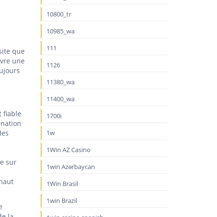
10800_tr
10985_wa
111
site que
ivre une
1126
oujours
11380_wa
11400_wa
 fiable
1700i
ination
des
1w
1Win AZ Casino
se sur
1win Azərbaycan
 haut
1Win Brasil
1win Brazil
e
de la