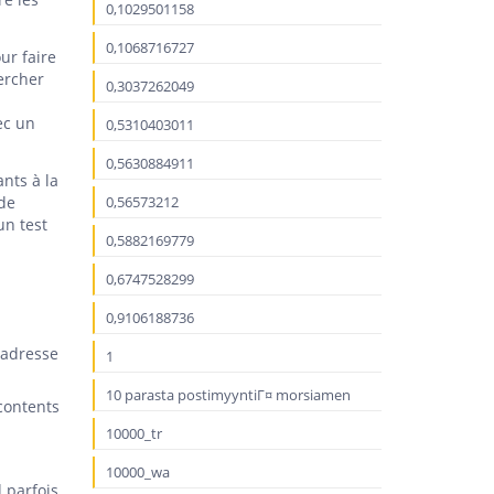
0,1029501158
0,1068716727
ur faire
ercher
0,3037262049
ec un
0,5310403011
0,5630884911
nts à la
 de
0,56573212
un test
0,5882169779
0,6747528299
0,9106188736
 adresse
1
10 parasta postimyyntiГ¤ morsiamen
écontents
10000_tr
10000_wa
 parfois