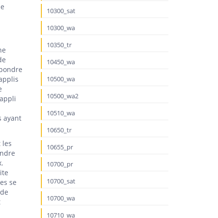
ne
10300_sat
10300_wa
10350_tr
ne
de
10450_wa
épondre
applis
10500_wa
e
10500_wa2
’appli
10510_wa
s ayant
10650_tr
 les
10655_pr
endre
x.
10700_pr
ite
10700_sat
res se
 de
10700_wa
t
10710_wa