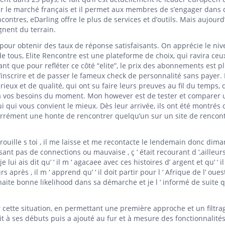
sur le marché français et il permet aux membres de s’engager dans 
ntres, eDarling offre le plus de services et d’outils. Mais aujourd’
agnent du terrain.
, pour obtenir des taux de réponse satisfaisants. On apprécie le ni
 de tous, Elite Rencontre est une plateforme de choix, qui ravira ceu
t que pour refléter ce côté “elite”, le prix des abonnements est p
s’inscrire et de passer le fameux check de personnalité sans payer.
ieux et de qualité, qui ont su faire leurs preuves au fil du temps, 
 à vos besoins du moment. Mon however est de tester et comparer
i qui vous convient le mieux. Dès leur arrivée, ils ont été montrés 
arrément une honte de rencontrer quelqu’un sur un site de rencon
brouille s toi , il me laisse et me recontacte le lendemain donc dima
sant pas de connections ou mauvaise , ç ‘ était recourant d ‘,ailleur
je lui ais dit qu’ ‘ il m ‘ agacaee avec ces histoires d’ argent et qu’ ‘ i
s après , il m ‘ apprend qu’ ‘ il doit partir pour l ‘ Afrique de l’ oue
ouhaite bonne likelihood dans sa démarche et je l ‘ informé de suite 
r cette situation, en permettant une première approche et un filtra
uit à ses débuts puis a ajouté au fur et à mesure des fonctionnalité