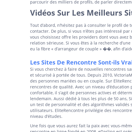
parcourir des milliers de profils, de parler directe
Vidéos Sur Les Meilleurs S
Tout d’abord, n’hésitez pas à consulter le profil de
contacter. De plus, si vous n’êtes pas intéressé par 
vous choisissez offre les providers dont vous avez b
relation sérieuse. Si vous êtes à la recherche d’une n
eu la fibre « d’arrangeur de couple » ��, afin d’ai
Les Sites De Rencontre Sont-ils Vra
Si vous cherchez à faire de nouvelles rencontres sa
et sécurisé à portée de tous. Depuis 2010, Victori
des personnes mariées ou en couple. Sur EliteRenc
rencontres de qualité. Avec un niveau d’éducation p
confortable, il s’agit de personnes actives et déte
lendemain. Aussi dédié à tous les plus de 50 ans, 
un test de personnalité et des algorithmes validés 
utilisateurs. EliteRencontre privilégie des rencon
niveau d’études.
Une fois que vous aurez fait la paix avec vous-même
rencontre en ligne fondé en 2008, eDarling est prése