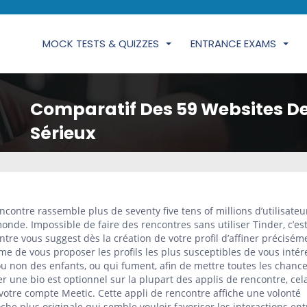
MOCK TESTS & QUIZZES
ENTRANCE EXAMS
Comparatif Des 59 Websites De
Sérieux
ncontre rassemble plus de seventy five tens of millions d’utilisateu
nde. Impossible de faire des rencontres sans utiliser Tinder, c’es
ntre vous suggest dès la création de votre profil d’affiner précisém
hme de vous proposer les profils les plus susceptibles de vous intér
 ou non des enfants, ou qui fument, afin de mettre toutes les chanc
er une bio est optionnel sur la plupart des applis de rencontre, cel
votre compte Meetic. Cette appli de rencontre affiche une volonté
he plus originale qui semble vouloir favoriser les interactions ent