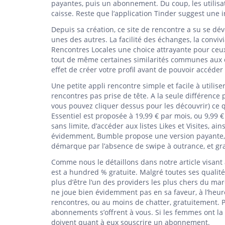
payantes, puis un abonnement. Du coup, les utilisa
caisse. Reste que l’application Tinder suggest une in
Depuis sa création, ce site de rencontre a su se dé
unes des autres. La facilité des échanges, la conviv
Rencontres Locales une choice attrayante pour ceux 
tout de même certaines similarités communes aux d
effet de créer votre profil avant de pouvoir accéder 
Une petite appli rencontre simple et facile à utili
rencontres pas prise de tête. A la seule différence 
vous pouvez cliquer dessus pour les découvrir) ce q
Essentiel est proposée à 19,99 € par mois, ou 9,99
sans limite, d’accéder aux listes Likes et Visites, ai
évidemment, Bumble propose une version payante, q
démarque par l’absence de swipe à outrance, et gra
Comme nous le détaillons dans notre article visant à
est a hundred % gratuite. Malgré toutes ses qualité
plus d’être l’un des providers les plus chers du ma
ne joue bien évidemment pas en sa faveur, à l’heur
rencontres, ou au moins de chatter, gratuitement. 
abonnements s’offrent à vous. Si les femmes ont la 
doivent quant à eux souscrire un abonnement.