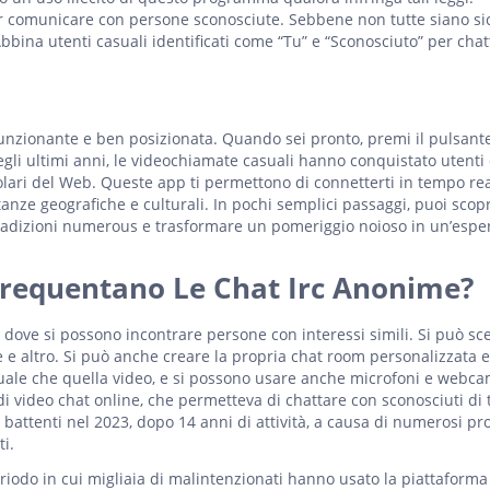
r comunicare con persone sconosciute. Sebbene non tutte siano si
Abbina utenti casuali identificati come “Tu” e “Sconosciuto” per chat
unzionante e ben posizionata. Quando sei pronto, premi il pulsante
egli ultimi anni, le videochiamate casuali hanno conquistato utenti 
lari del Web. Queste app ti permettono di connetterti in tempo re
anze geografiche e culturali. In pochi semplici passaggi, puoi scopr
 tradizioni numerous e trasformare un pomeriggio noioso in un’espe
Frequentano Le Chat Irc Anonime?
 dove si possono incontrare persone con interessi simili. Si può sce
te e altro. Si può anche creare la propria chat room personalizzata e
estuale che quella video, e si possono usare anche microfoni e webca
 video chat online, che permetteva di chattare con sconosciuti di t
i battenti nel 2023, dopo 14 anni di attività, a causa di numerosi p
ti.
eriodo in cui migliaia di malintenzionati hanno usato la piattaforma