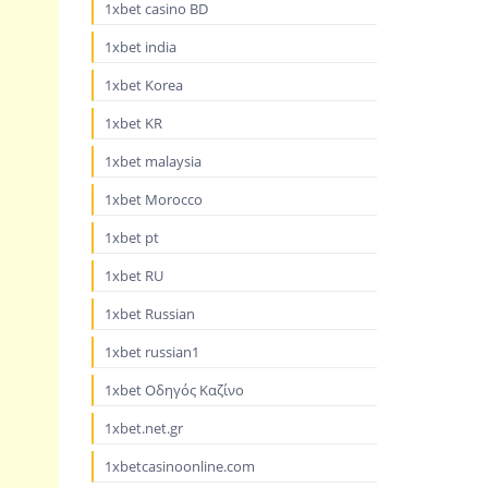
1xbet casino BD
1xbet india
1xbet Korea
1xbet KR
1xbet malaysia
1xbet Morocco
1xbet pt
1xbet RU
1xbet Russian
1xbet russian1
1xbet Οδηγός Καζίνο
1xbet.net.gr
1xbetcasinoonline.com