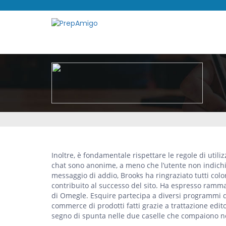
Inoltre, è fondamentale rispettare le regole di util
chat sono anonime, a meno che l’utente non indichi c
messaggio di addio, Brooks ha ringraziato tutti col
contribuito al successo del sito. Ha espresso ramma
di Omegle. Esquire partecipa a diversi programmi di
commerce di prodotti fatti grazie a trattazione edito
segno di spunta nelle due caselle che compaiono n