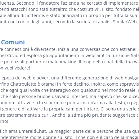
fluenza. Secondo il fondatore l’azienda ha cercato di implementare
nti attacchi sono stati tutt’altro che costruttivi”. Il sito, fondato ne
e allora diciottenne, è stato finanziato in proprio per tutta la sua
ita nel corso degli anni, secondo la società di analisi SimilarWeb,
i Comuni
connessioni è divertente. Inizia una conversazione con estranei,
i nel Covid ed esplora gli appuntamenti in webcam! La funzione Saf
rire potenziali partner di matchmaking. Il loop della chat della tua
on vuoi vedere!
 epoca del web e advert una differente generazione di web navigan
no Chatroulette è oramai in forte declino. Inoltre, come sopravvis
che ogni qual volta che interagivo con qualcuno nel mondo reale,
rto che solo persone buone usavano Internet; ma sapevo che, se dice
amente attraverso lo schermo e puntarmi un’arma alla testa, o peg
 il genere e di attivare la propria cam per flirtare. Ci sono una serie 
sere estremamente sicuri. Anche la stima più prudente suggerisce c
rno!
si chiama EmeraldChat. La maggior parte delle persone che usa que
endentemente molte donne sul sito, il che non è il caso della maggi