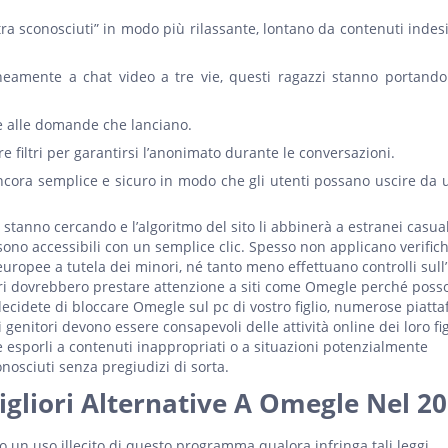
e tra sconosciuti” in modo più rilassante, lontano da contenuti indes
eamente a chat video a tre vie, questi ragazzi stanno portando 
se alle domande che lanciano.
 filtri per garantirsi l’anonimato durante le conversazioni.
 ancora semplice e sicuro in modo che gli utenti possano uscire da 
 stanno cercando e l’algoritmo del sito li abbinerà a estranei casua
e sono accessibili con un semplice clic. Spesso non applicano verific
 europee a tutela dei minori, né tanto meno effettuano controlli sull’
tori dovrebbero prestare attenzione a siti come Omegle perché poss
se decidete di bloccare Omegle sul pc di vostro figlio, numerose piatt
 genitori devono essere consapevoli delle attività online dei loro fig
 esporli a contenuti inappropriati o a situazioni potenzialmente
nosciuti senza pregiudizi di sorta.
gliori Alternative A Omegle Nel 2
un uso illecito di questo programma qualora infringa tali leggi.