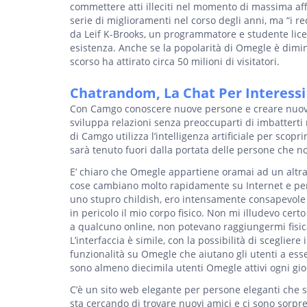
commettere atti illeciti nel momento di massima af
serie di miglioramenti nel corso degli anni, ma “i rece
da Leif K-Brooks, un programmatore e studente liceal
esistenza. Anche se la popolarità di Omegle è diminu
scorso ha attirato circa 50 milioni di visitatori.
Chatrandom, La Chat Per Interess
Con Camgo conoscere nuove persone e creare nuove 
sviluppa relazioni senza preoccuparti di imbattert
di Camgo utilizza l’intelligenza artificiale per scop
sarà tenuto fuori dalla portata delle persone che n
E’ chiaro che Omegle appartiene oramai ad un altra
cose cambiano molto rapidamente su Internet e perfi
uno stupro childish, ero intensamente consapevole 
in pericolo il mio corpo fisico. Non mi illudevo ce
a qualcuno online, non potevano raggiungermi fisic
L’interfaccia è simile, con la possibilità di scegliere
funzionalità su Omegle che aiutano gli utenti a es
sono almeno diecimila utenti Omegle attivi ogni gio
C’è un sito web elegante per persone eleganti che 
sta cercando di trovare nuovi amici e ci sono sorpr