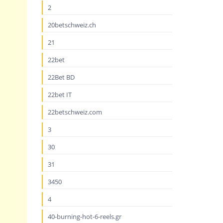
2
20betschweiz.ch
21
22bet
22Bet BD
22bet IT
22betschweiz.com
3
30
31
3450
4
40-burning-hot-6-reels.gr