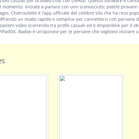
azioni casuali per la video chat con LivHub. Questo software è cons
el momento. Iniziate a parlare con uno sconosciuto; potete provare
agio. Chatroulette è l’app ufficiale del celebre sito che ha reso popo
 offrendo un modo rapido e semplice per connettersi con persone d
azioni video scorrendo tra profili casuali ed è disponibile per il ob
iOS/iPadOS. Badoo è un’opzione per le persone che vogliono iniziare 
es