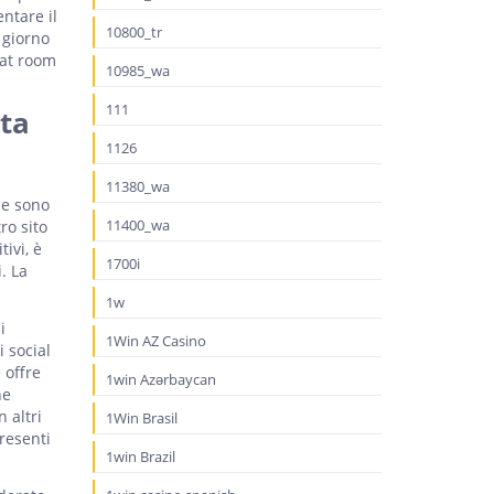
entare il
10800_tr
 giorno
hat room
10985_wa
111
ta
1126
11380_wa
 e sono
11400_wa
ro sito
ivi, è
1700i
. La
1w
i
1Win AZ Casino
 social
 offre
1win Azərbaycan
he
 altri
1Win Brasil
resenti
1win Brazil