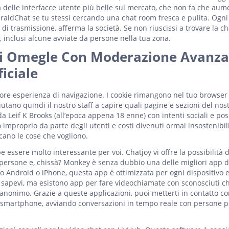
una delle interfacce utente più belle sul mercato, che non fa che aum
eraldChat se tu stessi cercando una chat room fresca e pulita. Ogni
 di trasmissione, afferma la società. Se non riuscissi a trovare la c
, inclusi alcune avviate da persone nella tua zona.
 Di Omegle Con Moderazione Avanza
iciale
gliore esperienza di navigazione. I cookie rimangono nel tuo browser
iutano quindi il nostro staff a capire quali pagine e sezioni del nost
a Leif K Brooks (all’epoca appena 18 enne) con intenti sociali e posit
 improprio da parte degli utenti e costi divenuti ormai insostenibili
cano le cose che vogliono.
 essere molto interessante per voi. Chatjoy vi offre la possibilità d
e persone e, chissà? Monkey è senza dubbio una delle migliori app di
o Android o iPhone, questa app è ottimizzata per ogni dispositivo e
o sapevi, ma esistono app per fare videochiamate con sconosciuti c
anonimo. Grazie a queste applicazioni, puoi metterti in contatto con
o smartphone, avviando conversazioni in tempo reale con persone p