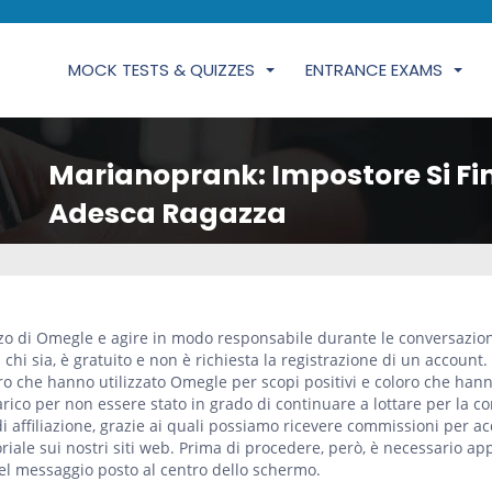
MOCK TESTS & QUIZZES
ENTRANCE EXAMS
Marianoprank: Impostore Si Fi
Adesca Ragazza
izzo di Omegle e agire in modo responsabile durante le conversazion
hi sia, è gratuito e non è richiesta la registrazione di un account.
oro che hanno utilizzato Omegle per scopi positivi e coloro che han
rico per non essere stato in grado di continuare a lottare per la c
 affiliazione, grazie ai quali possiamo ricevere commissioni per acq
riale sui nostri siti web. Prima di procedere, però, è necessario app
el messaggio posto al centro dello schermo.