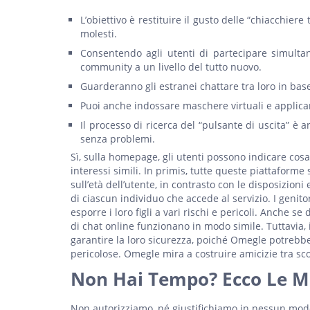
L’obiettivo è restituire il gusto delle “chiacchier
molesti.
Consentendo agli utenti di partecipare simultan
community a un livello del tutto nuovo.
Guarderanno gli estranei chattare tra loro in ba
Puoi anche indossare maschere virtuali e applicare
Il processo di ricerca del “pulsante di uscita” è
senza problemi.
Sì, sulla homepage, gli utenti possono indicare cosa
interessi simili. In primis, tutte queste piattaform
sull’età dell’utente, in contrasto con le disposizioni
di ciascun individuo che accede al servizio. I geni
esporre i loro figli a vari rischi e pericoli. Anche 
di chat online funzionano in modo simile. Tuttavia, i
garantire la loro sicurezza, poiché Omegle potrebbe
pericolose. Omegle mira a costruire amicizie tra sco
Non Hai Tempo? Ecco Le Mi
Non autorizziamo, né giustifichiamo in nessun modo 