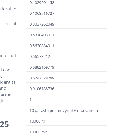
0,1029501158
iderati o
0,1068716727
i social
0,3037262049
0,5310403011
0,5630884911
una chat
0,56573212
0,5882169779
li con
he
0,6747528299
identità
ono
0,9106188736
aforme
1
li e
10 parasta postimyyntiГ¤ morsiamen
10000_tr
025
10000_wa