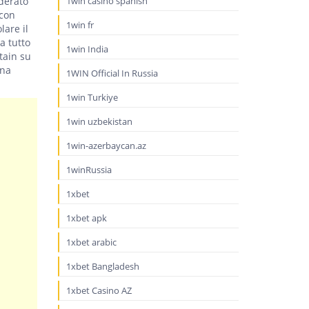
iderato
1win casino spanish
 con
1win fr
lare il
a tutto
1win India
tain su
una
1WIN Official In Russia
1win Turkiye
1win uzbekistan
1win-azerbaycan.az
1winRussia
1xbet
1xbet apk
1xbet arabic
1xbet Bangladesh
1xbet Casino AZ