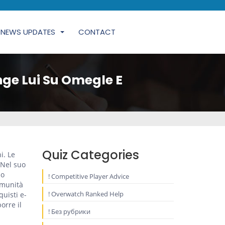
NEWS UPDATES
CONTACT
nge Lui Su Omegle E
Quiz Categories
i. Le
 Nel suo
no
! Competitive Player Advice
omunità
! Overwatch Ranked Help
uisti e-
orre il
! Без рубрики