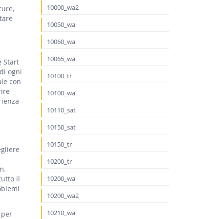
10000_wa2
cure,
tare
10050_wa
10060_wa
10065_wa
 Start
di ogni
10100_tr
ale con
ire
10100_wa
rienza
10110_sat
10150_sat
10150_tr
gliere
10200_tr
m.
utto il
10200_wa
roblemi
10200_wa2
10210_wa
 per