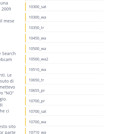
 una
10300_sat
l 2009
10300_wa
 il mese
10350_tr
10450_wa
10500_wa
e Search
10500_wa2
 webcam
10510_wa
ti. Le
10650_tr
suto di
 mettevo
10655_pr
vo “NO”
gio.
10700_pr
di
he ci
10700_sat
10700_wa
sto sito
or parte
10710_wa