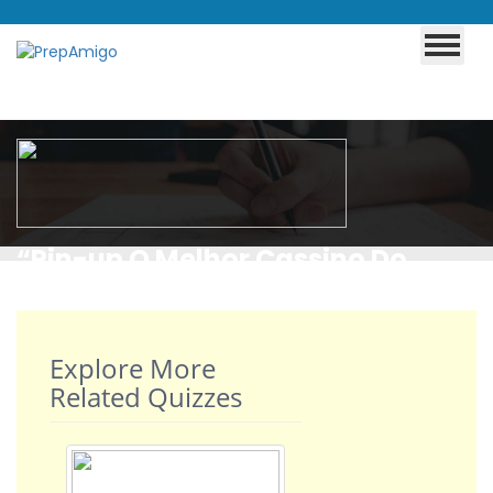
“Pin-up O Melhor Cassino Do
Brasil Site Oficial ᐈ Jogar Caça-
níqueis
Explore More
Related Quizzes