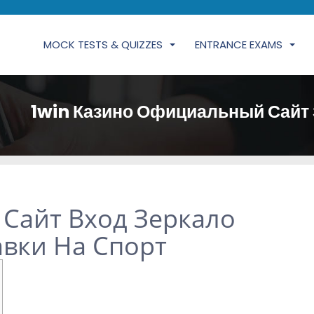
MOCK TESTS & QUIZZES
ENTRANCE EXAMS
1win Казино Официальный Сайт 
Сайт Вход Зеркало
авки На Спорт