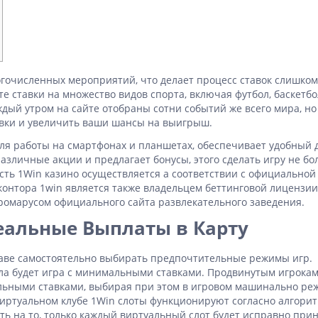
ногочисленных мероприятий, что делает процесс ставок слишком
 ставки на множество видов спорта, включая футбол, баскетбо
аждый утром на сайте отобраны сотни событий же всего мира, но
авки и увеличить ваши шансы на выигрыш.
ля работы на смартфонах и планшетах, обеспечивает удобный 
различные акции и предлагает бонусы, этого сделать игру не бо
ость 1Win казино осуществляется а соответствии с официальной
контора 1win является также владельцем беттинговой лицензии
ромарусом официального сайта развлекательного заведения.
Реальные Выплаты в Карту
раве самостоятельно выбирать предпочтительные режимы игр.
а будет игра с минимальными ставками. Продвинутым игрока
льными ставками, выбирая при этом в игровом машинально ре
 виртуальном клубе 1Win слоты функционируют согласно алгорит
ть на то, только каждый виртуальный слот будет исправно при