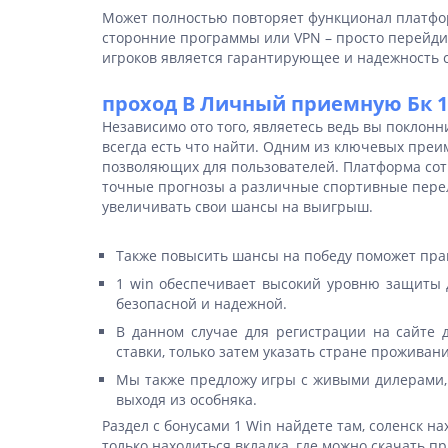
Может полностью повторяет функционал платформ
сторонние программы или VPN – просто перейдит
игроков является гарантирующее и надежность с
проход В Личный приемную Бк 
Независимо ото того, являетесь ведь вы поклонн
всегда есть что найти. Одним из ключевых преи
позволяющих для пользователей. Платформа со
точные прогнозы а различные спортивные перел
увеличивать свои шансы на выигрыш.
Также повысить шансы на победу поможет пра
1 win обеспечивает высокий уровню защиты 
безопасной и надежной.
В данном случае для регистрации на сайте д
ставки, только затем указать стране проживани
Мы также предложу игры с живыми дилерами, 
выходя из особняка.
Раздел с бонусами 1 Win найдете там, соленск на
только находиться вкладка, где можно скачать пр