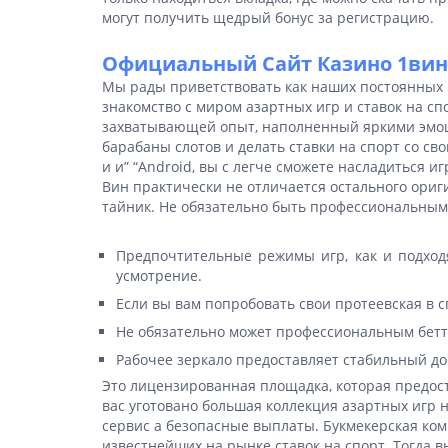
могут получить щедрый бонус за регистрацию.
Официальный Сайт Казино 1вин 
Мы рады приветствовать как наших постоянных п
знакомство с миром азартных игр и ставок на с
захватывающей опыт, наполненный яркими эмоц
барабаны слотов и делать ставки на спорт со св
и и” “Android, вы с легче сможете насладиться и
Вин практически не отличается остального ориг
тайник. Не обязательно быть профессиональным 
Предпочтительные режимы игр, как и подход
усмотрение.
Если вы вам попробовать свои протеевская в с
Не обязательно может профессиональным бетте
Рабочее зеркало предоставляет стабильный до
Это лицензированная площадка, которая предост
вас уготовано большая коллекция азартных игр 
сервис а безопасные выплаты. Букмекерская ко
известнейших на рынке ставок на спорт. Тогда в