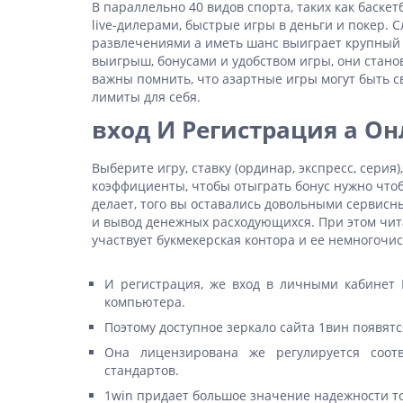
В параллельно 40 видов спорта, таких как баскетб
live-дилерами, быстрые игры в деньги и покер.
развлечениями а иметь шанс выиграет крупный
выигрыш, бонусами и удобством игры, они стан
важны помнить, что азартные игры могут быть с
лимиты для себя.
вход И Регистрация а Он
Выберите игру, ставку (ординар, экспресс, серия
коэффициенты, чтобы отыграть бонус нужно чтоб
делает, того вы оставались довольными сервисн
и вывод денежных расходующихся. При этом чит
участвует букмекерская контора и ее немногочи
И регистрация, же вход в личными кабинет 
компьютера.
Поэтому доступное зеркало сайта 1вин появят
Она лицензирована же регулируется соот
стандартов.
1win придает большое значение надежности то