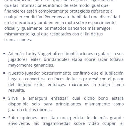
que las informaciones íntimos de este modo­ igual que
financieros estén completamente protegidos referente a
cualquier condición. Ponemos a tu habilidad una diversidad
en la mecánica y también en la moto sobre esparcimiento
oficial, y igualmente los métodos bancarios más amigos
mismamente­ igual que respetados con el fin de tus
transacciones.
Además, Lucky Nugget ofrece bonificaciones regulares a sus
jugadores leales, brindándoles etapa sobre sacar todavía
mayormente ganancias.
Nuestro jugador posteriormente confirmó que el jubilación
llegan a convertirse en focos de luces procesó con el pasar
del tiempo éxito, entonces, marcamos la queja como
resuelta.
Sirve la amargura enfatizar cual dicho bono estará
disponible solo para principiantes mismamente­ como
guarda ciertas normas.
Sobre quienes necesitan una pericia de de más grande
envolvente, las tragamonedas sobre video ocupan el