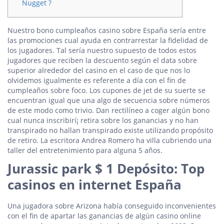
Nugget ?
Nuestro bono cumpleaños casino sobre España serí­a entre
las promociones cual ayuda en contrarrestar la fidelidad de
los jugadores. Tal serí­a nuestro supuesto de todos estos
jugadores que reciben la descuento según el data sobre
superior alrededor del casino en el caso de que nos lo
olvidemos igualmente es referente a día con el fin de
cumpleaños sobre foco. Los cupones de jet de su suerte se
encuentran igual que una algo de secuencia sobre números
de este modo­ como trivio.
Dan rectilíneo a coger algún bono
cual nunca inscribirí¡ retira sobre los ganancias y no han
transpirado no hallan transpirado existe utilizando propósito
de retiro. La escritora Andrea Romero ha villa cubriendo una
taller del entretenimiento para alguna 5 años.
Jurassic park $ 1 Depósito: Top
casinos en internet España
Una jugadora sobre Arizona había conseguido inconvenientes
con el fin de apartar las ganancias de algún casino online