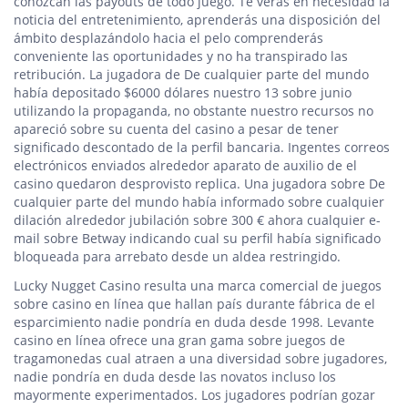
conozcan las payouts de todo juego. Te verás en necesidad la
noticia del entretenimiento, aprenderás una disposición del
ámbito desplazándolo hacia el pelo comprenderás
conveniente las oportunidades y no ha transpirado las
retribución. La jugadora de De cualquier parte del mundo
había depositado $6000 dólares nuestro 13 sobre junio
utilizando la propaganda, no obstante nuestro recursos no
apareció sobre su cuenta del casino a pesar de tener
significado descontado de la perfil bancaria. Ingentes correos
electrónicos enviados alrededor aparato de auxilio de el
casino quedaron desprovisto replica. Una jugadora sobre De
cualquier parte del mundo había informado sobre cualquier
dilación alrededor jubilación sobre 300 € ahora cualquier e-
mail sobre Betway indicando cual su perfil había significado
bloqueada para arrebato desde un aldea restringido.
Lucky Nugget Casino resulta una marca comercial de juegos
sobre casino en línea que hallan país durante fábrica de el
esparcimiento nadie pondrí­a en duda desde 1998. Levante
casino en línea ofrece una gran gama sobre juegos de
tragamonedas cual atraen a una diversidad sobre jugadores,
nadie pondrí­a en duda desde las novatos incluso los
mayormente experimentados. Los jugadores podrían gozar