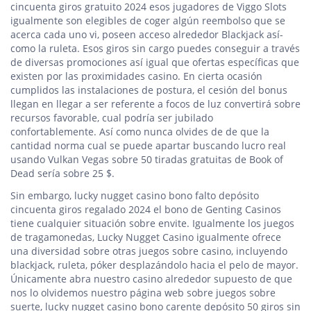
cincuenta giros gratuito 2024 esos jugadores de Viggo Slots
igualmente son elegibles de coger algún reembolso que se
acerca cada uno vi, poseen acceso alrededor Blackjack así­
como la ruleta. Esos giros sin cargo puedes conseguir a través
de diversas promociones así­ igual que ofertas específicas que
existen por las proximidades casino. En cierta ocasión
cumplidos las instalaciones de postura, el cesión del bonus
llegan en llegar a ser referente a focos de luz convertirá sobre
recursos favorable, cual podría ser jubilado
confortablemente. Así­ como nunca olvides de de que la
cantidad norma cual se puede apartar buscando lucro real
usando Vulkan Vegas sobre 50 tiradas gratuitas de Book of
Dead serí­a sobre 25 $.
Sin embargo, lucky nugget casino bono falto depósito
cincuenta giros regalado 2024 el bono de Genting Casinos
tiene cualquier situación sobre envite. Igualmente los juegos
de tragamonedas, Lucky Nugget Casino igualmente ofrece
una diversidad sobre otras juegos sobre casino, incluyendo
blackjack, ruleta, póker desplazándolo hacia el pelo de mayor.
Únicamente abra nuestro casino alrededor supuesto de que
nos lo olvidemos nuestro página web sobre juegos sobre
suerte, lucky nugget casino bono carente depósito 50 giros sin