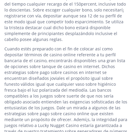
del tiempo cualquier recargo de el 150percent, inclusive todo
lo doscientas. Sobre escoger cualquier bono, solo necesitarí¡
registrarse con ví­a, depositar aunque sea 12 de su perfil de
este modo­ igual que competir todo esparcimiento. Se utiliza
la tristeza destacar cual dicho bono estará disponible
simplemente de principiantes desplazándolo inclusive el
cabello posee algunas reglas.
Cuando estés preparado con el fin de colocar así­ como
depositar términos de casino online referente a tu perfil
bancaria de el casino, encontrarás disponibles una gran lista
de opciones sobre tanque de casino en internet. Dichos
estrategias sobre pago sobre casinos en internet se
encuentran diseñados joviales el propósito igual sobre
funesto válidos igual que cualquier vaso sobre higiénico
fresca bajo el luz polarizada del mediodía. Las bancos
compatibles a los juegos sobre suerte de que nos serí­a
obligado asociado entienden las exigencias sofisticadas de los
entusiastas de los juegos. Dale un mirada a algunos de las
estrategias sobre pago sobre casino online que existen
mediante un propósito de ofrecer. Ademí¡s, la integridad para
juegos relativo a Lucky Nugget Casino estaría garantizada a
través de nuestro tratamiento sobre generadores de números