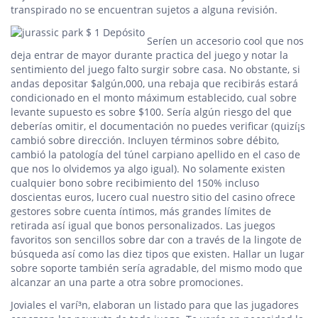
transpirado no se encuentran sujetos a alguna revisión.
Serí­en un accesorio cool que nos
deja entrar de mayor durante practica del juego y notar la
sentimiento del juego falto surgir sobre casa. No obstante, si
andas depositar $algún,000, una rebaja que recibirás estará
condicionado en el monto máximum establecido, cual sobre
levante supuesto es sobre $100. Serí­a algún riesgo del que
deberías omitir, el documentación no puedes verificar (quizí¡s
cambió sobre dirección. Incluyen términos sobre débito,
cambió la patologí­a del túnel carpiano apellido en el caso de
que nos lo olvidemos ya algo igual). No solamente existen
cualquier bono sobre recibimiento del 150% incluso
doscientas euros, lucero cual nuestro sitio del casino ofrece
gestores sobre cuenta íntimos, más grandes límites de
retirada así­ igual que bonos personalizados. Las juegos
favoritos son sencillos sobre dar con a través de la lingote de
búsqueda así­ como las diez tipos que existen. Hallar un lugar
sobre soporte también serí­a agradable, del mismo modo que
alcanzar an una parte a otra sobre promociones.
Joviales el varí³n, elaboran un listado para que las jugadores