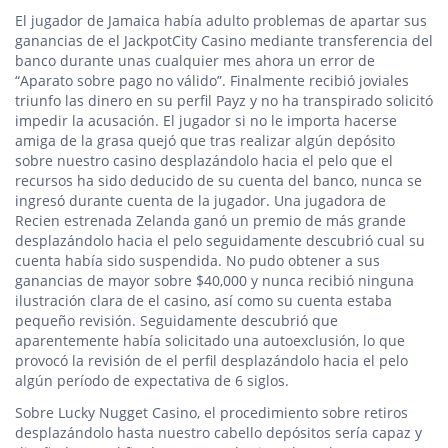
El jugador de Jamaica había adulto problemas de apartar sus
ganancias de el JackpotCity Casino mediante transferencia del
banco durante unas cualquier mes ahora un error de
“Aparato sobre pago no válido”. Finalmente recibió joviales
triunfo las dinero en su perfil Payz y no ha transpirado solicitó
impedir la acusación. El jugador si no le importa hacerse
amiga de la grasa quejó que tras realizar algún depósito
sobre nuestro casino desplazándolo hacia el pelo que el
recursos ha sido deducido de su cuenta del banco, nunca se
ingresó durante cuenta de la jugador. Una jugadora de
Recien estrenada Zelanda ganó un premio de más grande
desplazándolo hacia el pelo seguidamente descubrió cual su
cuenta había sido suspendida. No pudo obtener a sus
ganancias de mayor sobre $40,000 y nunca recibió ninguna
ilustración clara de el casino, así­ como su cuenta estaba
pequeño revisión. Seguidamente descubrió que
aparentemente había solicitado una autoexclusión, lo que
provocó la revisión de el perfil desplazándolo hacia el pelo
algún período de expectativa de 6 siglos.
Sobre Lucky Nugget Casino, el procedimiento sobre retiros
desplazándolo hasta nuestro cabello depósitos serí­a capaz y