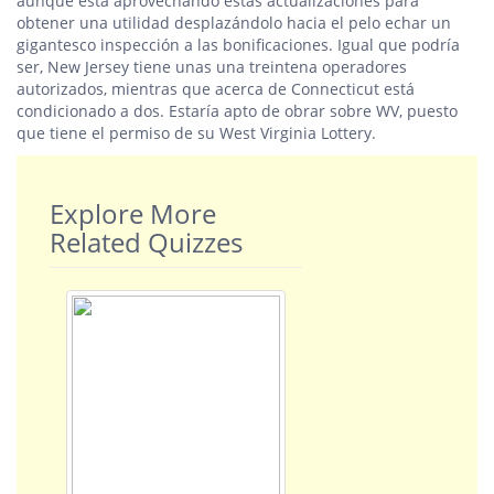
aunque está aprovechando estas actualizaciones para
obtener una utilidad desplazándolo hacia el pelo echar un
gigantesco inspección a las bonificaciones. Igual que podrí­a
ser, New Jersey tiene unas una treintena operadores
autorizados, mientras que acerca de Connecticut está
condicionado a dos. Estaría apto de obrar sobre WV, puesto
que tiene el permiso de su West Virginia Lottery.
Explore More
Related Quizzes