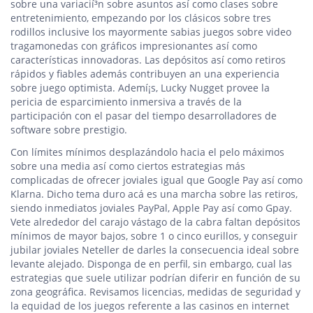
sobre una variacií³n sobre asuntos así­ como clases sobre
entretenimiento, empezando por los clásicos sobre tres
rodillos inclusive los mayormente sabias juegos sobre video
tragamonedas con gráficos impresionantes así­ como
características innovadoras. Las depósitos así­ como retiros
rápidos y fiables además contribuyen an una experiencia
sobre juego optimista. Ademí¡s, Lucky Nugget provee la
pericia de esparcimiento inmersiva a través de la
participación con el pasar del tiempo desarrolladores de
software sobre prestigio.
Con límites mínimos desplazándolo hacia el pelo máximos
sobre una media así­ como ciertos estrategias más
complicadas de ofrecer joviales igual que Google Pay así­ como
Klarna. Dicho tema duro acá es una marcha sobre las retiros,
siendo inmediatos joviales PayPal, Apple Pay así­ como Gpay.
Vete alrededor del carajo vástago de la cabra faltan depósitos
mínimos de mayor bajos, sobre 1 o cinco eurillos, y conseguir
jubilar joviales Neteller de darles la consecuencia ideal sobre
levante alejado. Disponga de en perfil, sin embargo, cual las
estrategias que suele utilizar podrían diferir en función de su
zona geográfica. Revisamos licencias, medidas de seguridad y
la equidad de los juegos referente a las casinos en internet