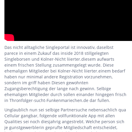
Das nicht alltagliche Singleportal ist innovativ, daselbst
parece in einem Zukauf das inside 2018 stillgelegten
Singleborsen und Kolner-Nicht liierter.diesem aufwarts
einem frischen Stellung zusammengelegt wurde. Diese
ehemaligen Mitglieder bei Kolner-Nicht liierter.einem bedarf
haben nur minimal andere Registration vorzunehmen,
sondern im griff haben Diesen gewohnten
Zugangsberechtigung der lange nach gewinn. Selbige
ehemaligen Mitglieder durch sollen einander hingegen frisch
in Thronfolger-sucht-Funkenmariechen.de dar fullen.
Unglaublich nun sei selbige Partnersuche nebensachlich qua
Cellular gangbar, folgende vollfunktionale App mit allen
Qualities sei noch diesjahrig angestrebt. Welche person sich
je gunstgewerblerin geprufte Mitgliedschaft entscheidet,