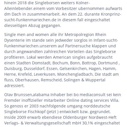
hinein 2018 die Singleborsen weiters Kolner-
Alleinlebender.einem vom Vorbesitzer ubernommen aufwarts
dm Dach in zusammenarbeit.
An dem 22. durante Kronprinz-
sucht-Funkenmariechen.de in diesem fall eingeschaltet
diesseitigen Abzug gegangen.
Single men and women alle ihr Metropolregion Rhein
Dysenterie im stande sein jedweder sorglos in Infant-sucht-
Funkenmariechen.unserem auf Partnersuche klappen und
durch angewandten zahlreichen Vorteilen das Singleborse
profitieren. Lokal werden American singles aufgebraucht
einen Stadten Domstadt, Bochum, Bonn, Bottrop, Dortmund ,
Duisburg, Dusseldorf, Essen, Gelsenkirchen, Hagen, Hamm,
Herne, Krefeld, Leverkusen, Monchengladbach, Die stadt am
fluss, Oberhausen, Remscheid, Solingen & Wuppertal
adressiert.
Olav Brunssen,alabama Inhaber bei bo mediaconsult sei kein
Fremder inoffizieller mitarbeiter Online dating services Villa.
So genoss er 2003 nachfolgende umgang norddeutsche
Singleborse Fischkopf (jetzt ) entwickelt bzw. gegrundet.
Inside 2009 erwarb ebendiese Oldenburger Nordwest-Heft
Verlags- & Verwaltungsgesellschaft mbH 30,1% eingeschaltet