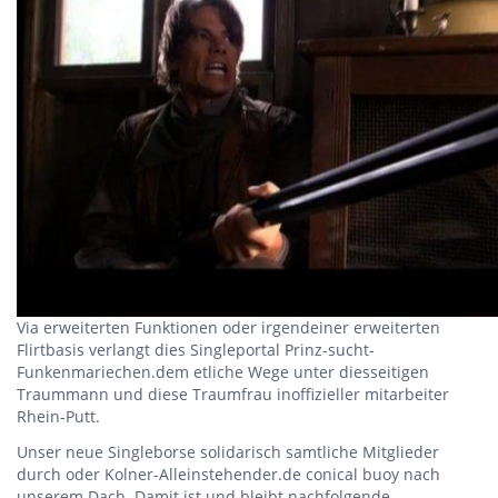
Via erweiterten Funktionen oder irgendeiner erweiterten
Flirtbasis verlangt dies Singleportal Prinz-sucht-
Funkenmariechen.dem etliche Wege unter diesseitigen
Traummann und diese Traumfrau inoffizieller mitarbeiter
Rhein-Putt.
Unser neue Singleborse solidarisch samtliche Mitglieder
durch oder Kolner-Alleinstehender.de conical buoy nach
unserem Dach. Damit ist und bleibt nachfolgende