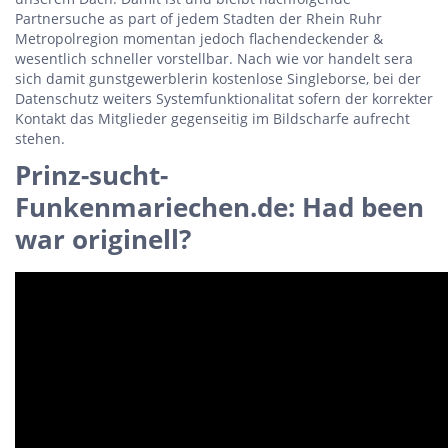
Partnersuche as part of jedem Stadten der Rhein Ruhr
Metropolregion momentan jedoch flachendeckender &
wesentlich schneller vorstellbar. Nach wie vor handelt sera
sich damit gunstgewerblerin kostenlose Singleborse, bei der
Datenschutz weiters Systemfunktionalitat sofern der korrekter
Kontakt das Mitglieder gegenseitig im Bildscharfe aufrecht
stehen.
Prinz-sucht-
Funkenmariechen.de: Had been
war originell?