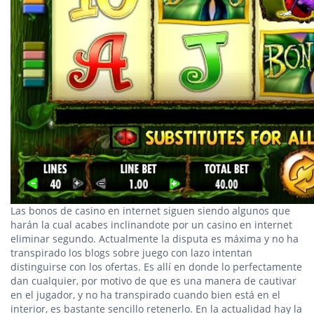
Las bonos de casino en internet siguen siendo algunos que
harán la cual acabes inclinandote por un casino en internet
eliminar segundo. Actualmente la disputa es máxima y no ha
transpirado los blogs sobre juego con lazo intentan
distinguirse con los ofertas. Es allí en donde lo perfectamente
dan cualquier, por motivo de que es una manera de cautivar
en el jugador, y no ha transpirado cuando bien está en el
interior, es bastante sencillo retenerlo. En la actualidad hay la