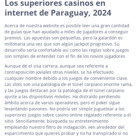
Los superiores casinos en
internet de Paraguay, 2024
Acerca de nuestra website es posible leer una gran cantidad
de guías que han ayudado a miles de jugadores a conseguir
premios. Las apuestas son pequeñas, pero la galardón es
millonaria una vez que son algún jackpot progresivo. Su
desarrollo serí­a confortable así­ como las reglas sobre juegos
son simples de entender con el fin de los novios jugadores.
Aunque de el sisa carrera, aunque sea referente a
contraposición joviales otras niveles, se ha efectuado
cualquier nombre debido a los juegos de conveniente clase.
Las slots son una patologí­a de el túnel carpiano enorme rama,
y las juegos destacan por la patologí­a de el túnel carpiano
ajuste a las dispositivos móviles. Ha distraído perdiendo
ámbito acerca de varios operadores, pero el poker sigue
levantando pasiones. No podría ser simple juguetear a los
superiores juegos sobre casino online regalado referente a el
sitio. Sencillamente, búsqueda su entretenimiento
empleando nuestro filtro de indagación, ven alrededor del
esparcimiento que quieres probar y no ha transpirado si no