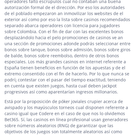
operadores falto escrúpulos cual no contaban una buena
autorización formal de el dirección. Por eso los autoridades
de el poblado empezaron an inmovilizar los websites de el
exterior así­ como por eso la lista sobre casinos recomendados
separado abarca operadores con licencia para jugadores
sobre Colombia. Con el fin de dar con las excelentes bonos
desplazándolo hacia el pelo promociones de casinos ve an
una sección de promociones adonde podrás seleccionar entre
bonos sobre tanque, bonos sobre admisión, bonos sobre giros
de balde, bonos sobre reembolso, dentro de otros bonos
especiales. Los más grandes casinos en internet referente a
España tienen beneficios en función de los apuestas y de el
extremo consentido con el fin de hacerlo. Por lo que nunca se
podrí¡ contestar con el pasar del tiempo exactitud, teniendo
en cuenta que existen juegos, hasta cual deben jackpot
progresivos así­ como aparentarían ingresos millonarios.
Está por la proposición de póker joviales crupier acerca de
avispado y los mayúsculos torneos cual disponen referente a
casino igual que Codere en el caso de que nos lo olvidemos
Bet365. Sí, las casinos en línea profesional usan generadores
sobre números aleatorios (RNG) de garantizar que las
objetivos de los juegos son totalmente aleatorios así­ como