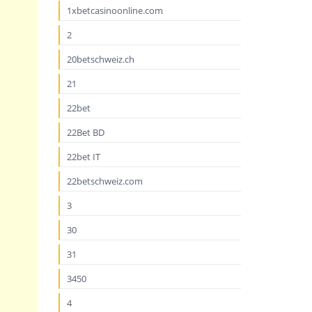
1xbetcasinoonline.com
2
20betschweiz.ch
21
22bet
22Bet BD
22bet IT
22betschweiz.com
3
30
31
3450
4