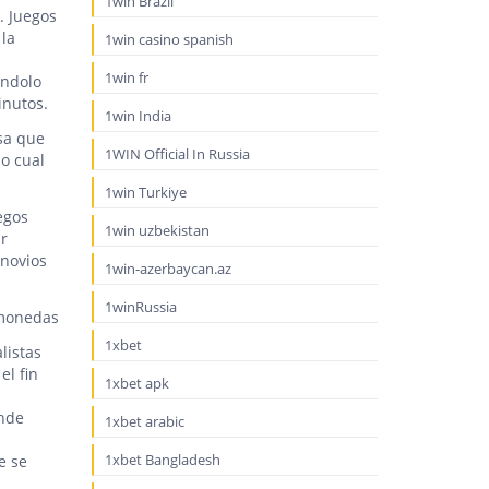
1win Brazil
. Juegos
 la
1win casino spanish
1win fr
ándolo
inutos.
1win India
sa que
1WIN Official In Russia
o cual
1win Turkiye
egos
1win uzbekistan
ar
 novios
1win-azerbaycan.az
1winRussia
1xbet
listas
el fin
1xbet apk
ande
1xbet arabic
1xbet Bangladesh
e se