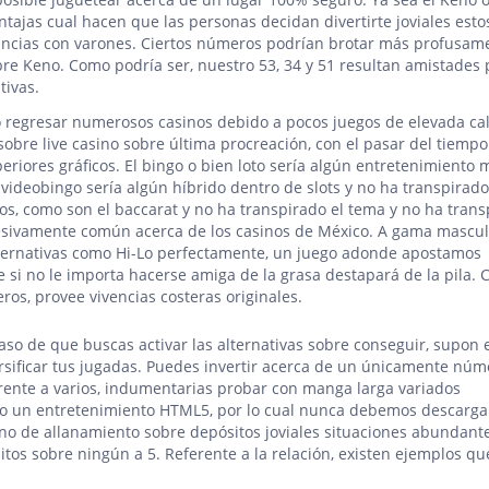
entajas cual hacen que las personas decidan divertirte joviales estos
ancias con varones. Ciertos números podrían brotar más profusam
e Keno. Como podrí­a ser, nuestro 53, 34 y 51 resultan amistades 
tivas.
 regresar numerosos casinos debido a pocos juegos de elevada cal
bre live casino sobre última procreación, con el pasar del tiempo
eriores gráficos. El bingo o bien loto serí­a algún entretenimiento 
ideobingo serí­a algún híbrido dentro de slots y no ha transpirado
nos, como son el baccarat y no ha transpirado el tema y no ha tran
esivamente común acerca de los casinos de México. A gama mascul
lternativas como Hi-Lo perfectamente, un juego adonde apostamos
si no le importa hacerse amiga de la grasa destapará de la pila. 
ros, provee vivencias costeras originales.
aso de que buscas activar las alternativas sobre conseguir, supon 
rsificar tus jugadas. Puedes invertir acerca de un únicamente núm
rente a varios, indumentarias probar con manga larga variados
o un entretenimiento HTML5, por lo cual nunca debemos descargar
no de allanamiento sobre depósitos joviales situaciones abundant
tos sobre ningún a 5. Referente a la relación, existen ejemplos qu