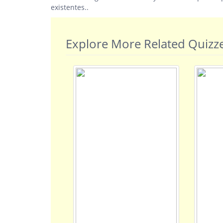
existentes..
Explore More Related Quizz