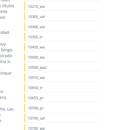
 títulos
10210_wa
ente
10300_sat
por
10300_wa
idad.
10350_tr
muy
10450_wa
 bingo.
spirado
10500_wa
ina si
10500_wa2
Cinque
10510_wa
10650_tr
en
ero,
10655_pr
10700_pr
lo. Las
e
10700_sat
e
10700_wa