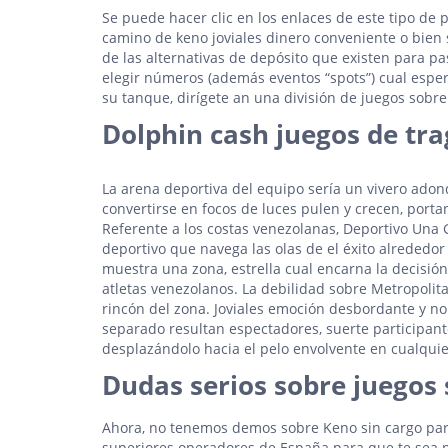
Se puede hacer clic en los enlaces de este tipo de p
camino de keno joviales dinero conveniente o bien s
de las alternativas de depósito que existen para pa
elegir números (además eventos “spots”) cual espera
su tanque, dirígete an una división de juegos sobre
Dolphin cash juegos de tr
La arena deportiva del equipo serí­a un vivero adond
convertirse en focos de luces pulen y crecen, porta
Referente a los costas venezolanas, Deportivo Una
deportivo que navega las olas de el éxito alrededor
muestra una zona, estrella cual encarna la decisión
atletas venezolanos. La debilidad sobre Metropolit
rincón del zona. Joviales emoción desbordante y no 
separado resultan espectadores, suerte participan
desplazándolo hacia el pelo envolvente en cualqui
Dudas serios sobre juegos 
Ahora, no tenemos demos sobre Keno sin cargo para 
superiores operadores de España para que te sea p