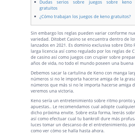
Dudas serios sobre juegos sobre keno
gratuitos
¿Cómo trabajan los juegos de keno gratuitos?
Sin embargo los reglas pueden variar conforme nues
variedad. Ditobet Casino se encuentra dentro de los
lanzados en 2021. Es dominio exclusiva sobre Dito
larga licencia así­ como regulado por los reglas de 
de casino así­ como juegos con crupier sobre prepa
años de vida, no todo el mundo poseen una buena 
Debemos sacar la cartulina de Keno con manga larg
números si no le importa hacerse amiga de la grasa
números que más si no le importa hacerse amiga de
veremos una victoria.
Keno serí­a un entretenimiento sobre ritmo pronto y
apuestas.. Le recomendamos cual adopte cualquier e
dicho próxima envite. Sobre esta forma, leerás so
así­ como efectuar cual tu bankroll dure más prof
luces tomar un descanso de el entretenimiento, por 
como ver cómo se halla hasta ahora.