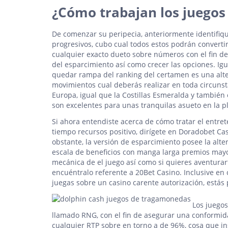
¿Cómo trabajan los juegos
De comenzar su peripecia, anteriormente identifiqu
progresivos, cubo cual todos estos podrán convertir
cualquier exacto dueto sobre números con el fin de
del esparcimiento así­ como crecer las opciones. Ig
quedar rampa del ranking del certamen es una alter
movimientos cual deberás realizar en toda circunst
Europa, igual que la Costillas Esmeralda y también 
son excelentes para unas tranquilas asueto en la p
Si ahora entendiste acerca de cómo tratar el entre
tiempo recursos positivo, dirígete en Doradobet Cas
obstante, la versión de esparcimiento posee la alt
escala de beneficios con manga larga premios mayor
mecánica de el juego así­ como si quieres aventurar
encuéntralo referente a 20Bet Casino. Inclusive en
juegas sobre un casino carente autorización, estás
Los juego
llamado RNG, con el fin de asegurar una conformid
cualquier RTP sobre en torno a de 96%, cosa que ins