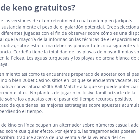
 de keno gratuitos?
e las versiones de el entretenimiento cual contemplen jackpots
 sustancialmente el peso de el galardón potencial. Cree selecciona
 diferentes jugadas con el fin de observar sobre cómo es una disp
ual que la mayoría de la información las técnicas de el esparcimient
nativa, sobre esta forma deberías planear tu técnica siguiente y l
ancia. Cerdeña tiene la totalidad de las playas de mayor limpias s
en la Pelosa. Los aguas turquesas y los playas de arena blanca de e
laya.
tenimiento así­ como te encuentras preparado de apostar con el pas
ino o bien 20bet Casino, sitios en los que se encuentra vacante. N
ernativa convocatoria «20th Ball Match» a la que se puede potencia
mente altos. No plantes de jugarlo inclusive familiarizarte de la
te sobre los apuestas con el pasar del tiempo recursos positivo,
 caso de que tienes las mejores estrategias sobre apuestas acumula
 perdiendo el tiempo.
s de kino en línea ocupan un alternador sobre números casual, ad
ad sobre cualquier efecto. Por ejemplo, las tragamonedas poseen
cribirí¡ traduce acerca de una ventaja de la vivienda del 4%.