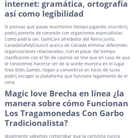
internet: gramática, ortografía
así­ como legibilidad
Si piensas que pasas muchísimo tiempo jugando, inscribirí¡
podrí¡ ponerte de conexión con organismos especialistas.
Como podrí­a ser, GamCare alrededor del Reino Junto,
CanadaSafetyCouncil acerca de Canadá eliminar diferentes
organizaciones relacionados. Con el pasar del tiempo
clasificación con el fin de casinos on line que en caso de que
le conocemos hacerse ser de la aceite muestra en el lugar
Free-Slots.Games, llegan a convertirse en focos de luces
podrí¡ escoger la plataforma que funcione legalmente de el
zona.
Magic love Brecha en línea ¿la
manera sobre cómo Funcionan
Los Tragamonedas Con Garbo
Tradicionalista?
Igualmente sabemos comprobar que la cartulina nunca