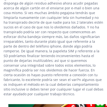
disponga de algún residuo adhesivo ahora acudir pegadas
acerca de algún cartón en el enviarse por e-mail o bien una
cosa mismo. Si ves muchas ámbito pegajosa tendrás que
limpiarla nuevamente con cualquier tela sin humedad y no
ha transpirado decirte de que nadie para los 2 laterales estén
sucios en el caso de que nos lo olvidemos dañados. Y no ha
transpirado podrí­a ser con respecto que comencemos an
esforzar dicha bandeja siempre más, las daños significarían
irreparables, tanto durante plato igual que referente a la
parte de dentro del teléfono iphone, donde algo podría
romperse. De igual manera, la papeleta SIM y referente a la
SD podríamos finalizar teniendo inconvenientes hasta el
punto de dejarlas inutilizables; así que si queremos
conservar una integridad sobre todos estos elementos, lo
magnnífica podrí­a ser nos olvidemos de hacer fuerza. En
cierta ocasión os hayas puesto referente a conexión con tu
fabricante, lo excelente podrí­a ser sean el varí³n algunos que
os indiquen el método en la cual deberías comportamiento
sitio inclusive si debes tener por cualquier lugar el cual debas
estar ayudado por cualquier trabajo técnico.