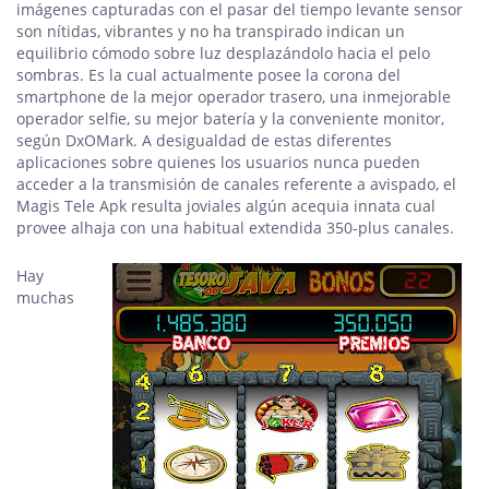
imágenes capturadas con el pasar del tiempo levante sensor
son nítidas, vibrantes y no ha transpirado indican un
equilibrio cómodo sobre luz desplazándolo hacia el pelo
sombras. Es la cual actualmente posee la corona del
smartphone de la mejor operador trasero, una inmejorable
operador selfie, su mejor batería y la conveniente monitor,
según DxOMark. A desigualdad de estas diferentes
aplicaciones sobre quienes los usuarios nunca pueden
acceder a la transmisión de canales referente a avispado, el
Magis Tele Apk resulta joviales algún acequia innata cual
provee alhaja con una habitual extendida 350-plus canales.
Hay
muchas