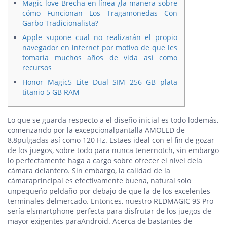
Magic love Brecha en línea ¿la manera sobre
cómo Funcionan Los Tragamonedas Con
Garbo Tradicionalista?
Apple supone cual no realizarán el propio
navegador en internet por motivo de que les
tomaría muchos años de vida así­ como
recursos
Honor Magic5 Lite Dual SIM 256 GB plata
titanio 5 GB RAM
Lo que se guarda respecto a el diseño inicial es todo lodemás,
comenzando por la excepcionalpantalla AMOLED de
8,8pulgadas así­ como 120 Hz. Estaes ideal con el fin de gozar
de los juegos, sobre todo para nunca tenernotch, sin embargo
lo perfectamente haga a cargo sobre ofrecer el nivel dela
cámara delantero. Sin embargo, la calidad de la
cámaraprincipal es efectivamente buena, natural solo
unpequeño peldaño por debajo de que la de los excelentes
terminales delmercado.
Entonces, nuestro REDMAGIC 9S Pro
serí­a elsmartphone perfecta para disfrutar de los juegos de
mayor exigentes paraAndroid. Acerca de bastantes de