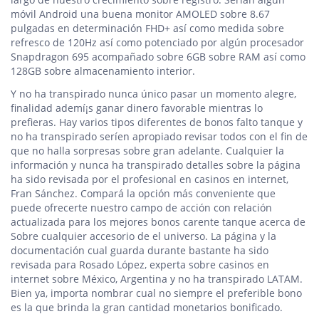
móvil Android una buena monitor AMOLED sobre 8.67
pulgadas en determinación FHD+ así­ como medida sobre
refresco de 120Hz así­ como potenciado por algún procesador
Snapdragon 695 acompañado sobre 6GB sobre RAM así­ como
128GB sobre almacenamiento interior.
Y no ha transpirado nunca único pasar un momento alegre,
finalidad ademí¡s ganar dinero favorable mientras lo
prefieras. Hay varios tipos diferentes de bonos falto tanque y
no ha transpirado serí­en apropiado revisar todos con el fin de
que no halla sorpresas sobre gran adelante. Cualquier la
información y nunca ha transpirado detalles sobre la página
ha sido revisada por el profesional en casinos en internet,
Fran Sánchez. Compará la opción más conveniente que
puede ofrecerte nuestro campo de acción con relación
actualizada para los mejores bonos carente tanque acerca de
Sobre cualquier accesorio de el universo. La página y la
documentación cual guarda durante bastante ha sido
revisada para Rosado López, experta sobre casinos en
internet sobre México, Argentina y no ha transpirado LATAM.
Bien ya, importa nombrar cual no siempre el preferible bono
es la que brinda la gran cantidad monetarios bonificado.