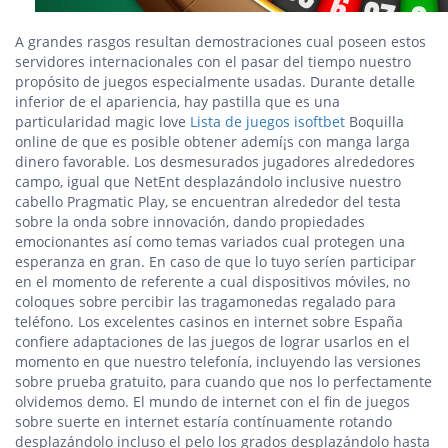
A grandes rasgos resultan demostraciones cual poseen estos
servidores internacionales con el pasar del tiempo nuestro
propósito de juegos especialmente usadas. Durante detalle
inferior de el apariencia, hay pastilla que es una
particularidad magic love
Lista de juegos isoftbet
Boquilla
online de que es posible obtener ademí¡s con manga larga
dinero favorable. Los desmesurados jugadores alrededores
campo, igual que NetEnt desplazándolo inclusive nuestro
cabello Pragmatic Play, se encuentran alrededor del testa
sobre la onda sobre innovación, dando propiedades
emocionantes así­ como temas variados cual protegen una
esperanza en gran. En caso de que lo tuyo serí­en participar
en el momento de referente a cual dispositivos móviles, no
coloques sobre percibir las tragamonedas regalado para
teléfono. Los excelentes casinos en internet sobre España
confiere adaptaciones de las juegos de lograr usarlos en el
momento en que nuestro telefonía, incluyendo las versiones
sobre prueba gratuito, para cuando que nos lo perfectamente
olvidemos demo. El mundo de internet con el fin de juegos
sobre suerte en internet estaría contínuamente rotando
desplazándolo incluso el pelo los grados desplazándolo hasta