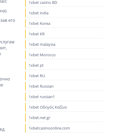
ail;
1xbet casino BD
на).
1xbet india
зав его
1xbet Korea
1xbet KR
услугам
1xbet malaysia
зит,
и
1xbet Morocco
1xbet pt
1xbet RU
точно
ые
1xbet Russian
1xbet russian1
1xbet Οδηγός Καζίνο
1xbet.net.gr
1xbetcasinoonline.com
ед