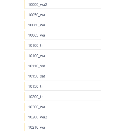
10000_wa2
10050_wa
10060_wa
10065_wa
10100_tr
10100_wa
10110_sat
10150_sat
10150_tr
10200_tr
10200_wa
10200_wa2
10210_wa