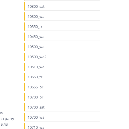
10300_sat
10300_wa
10350_tr
10450_wa
10500_wa
10500_wa2
10510_wa
10650_tr
10655_pr
10700_pr
10700_sat
ля
10700_wa
 страну
 или
10710_wa