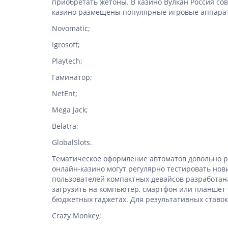
приобретать жетоны. В казино Вулкан Россия со
казино размещены популярные игровые аппарат
Novomatic;
Igrosoft;
Playtech;
Гаминатор;
NetEnt;
Mega Jack;
Belatra;
GlobalSlots.
Тематическое оформление автоматов довольно ра
онлайн-казино могут регулярно тестировать нов
пользователей компактных девайсов разработан
загрузить на компьютер, смартфон или планшет 
бюджетных гаджетах. Для результативных ставок
Crazy Monkey;