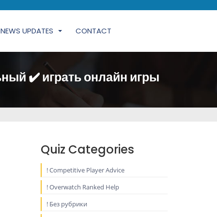
NEWS UPDATES
CONTACT
ный ✔️ играть онлайн игры
Quiz Categories
! Competitive Player Advice
! Overwatch Ranked Help
! Без рубрики