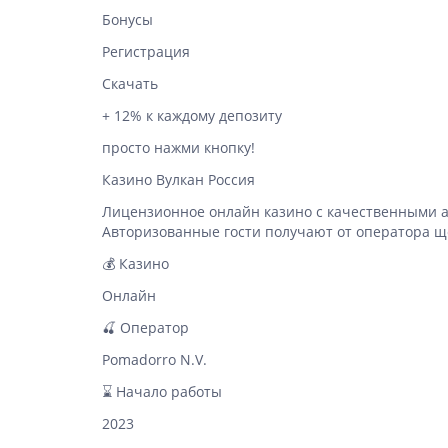
Бонусы
Регистрация
Скачать
+ 12% к каждому депозиту
просто нажми кнопку!
Казино Вулкан Россия
Лицензионное онлайн казино с качественными а
Авторизованные гости получают от оператора ще
💰 Казино
Онлайн
🍒 Оператор
Pomadorro N.V.
⌛ Начало работы
2023