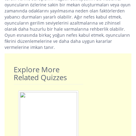
oyuncuların özlerine sakin bir mekan oluşturmaları veya oyun
zamanında odaklarını yayılmasına neden olan faktörlerden
yabancı durmaları yararlı olabilir. Ağır nefes kabul etmek,
oyuncuların gerilim seviyelerini azaltmalarına ve zihinsel
olarak daha huzurlu bir hale varmalarına rehberlik olabilir.
Oyun esnasında birkaç yoğun nefes kabul etmek, oyuncuların
fikrini düzenlemelerine ve daha daha uygun kararlar
vermelerine imkan tanır.
Explore More
Related Quizzes