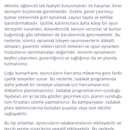
Aktivite, eğlenceli tek faaliyet bulunmalıdır ile hasarlar, birer
deneyim biçiminde görülmelidir. Özetle, genel çevrimiçi
kumar sitelerinde gizli oynamak, sayısız fayda ve tehlike
barındırmaktadır. Gizlilik, katılımcılara daha kolay bir oyun
deneyimi sunarken, dolandırıcılık, kanuni sorunlar ve kumar
bağımlılığı gibi tehlikeleri de beraberinde getirmektedir. Bu
nedenle, isimsiz oynamak isteyen oyunseverlerin dikkatli
olmaları, güvenilir siteleri tercih etmeleri ve oyun oynarken
hudutlarını tanımlamaları değerlidir. Anonim oynamanın
keyfini çıkarırken, güvenliğinizi ve sağlığınızı da ön planda
tutmalısınız.
Çoğu kumarhane, oyuncuların harcama miktarına göre farklı
üyelik seviyeleri sunar. Bu nedenle, sadakat programında
daha yüksek bir seviyeye ulaşmak için harcamalarınızı
dikkatlice planlamalısınız. Sadakat programlarının sunduğu
faydaları en iyi tarzda gözden geçirmek için, planın sunduğu
tüm fırsatları izleme yapmalısınız. Bu kampanyalar, sadakat
planı katılımcılarına fazladan puanlar veya özel ödüller
sağlayabilir.
Bu tip ortamlar, oyuncuların odaklanmalarını etkileyebilir ve
tercih verme süreçlerini negatif etkileyebilir. Bu nedenle,