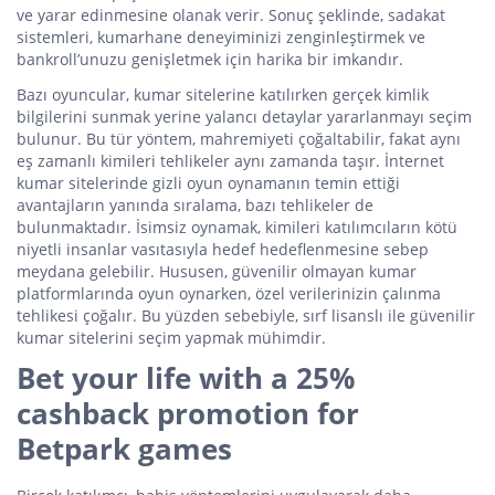
ve yarar edinmesine olanak verir. Sonuç şeklinde, sadakat
sistemleri, kumarhane deneyiminizi zenginleştirmek ve
bankroll’unuzu genişletmek için harika bir imkandır.
Bazı oyuncular, kumar sitelerine katılırken gerçek kimlik
bilgilerini sunmak yerine yalancı detaylar yararlanmayı seçim
bulunur. Bu tür yöntem, mahremiyeti çoğaltabilir, fakat aynı
eş zamanlı kimileri tehlikeler aynı zamanda taşır. İnternet
kumar sitelerinde gizli oyun oynamanın temin ettiği
avantajların yanında sıralama, bazı tehlikeler de
bulunmaktadır. İsimsiz oynamak, kimileri katılımcıların kötü
niyetli insanlar vasıtasıyla hedef hedeflenmesine sebep
meydana gelebilir. Hususen, güvenilir olmayan kumar
platformlarında oyun oynarken, özel verilerinizin çalınma
tehlikesi çoğalır. Bu yüzden sebebiyle, sırf lisanslı ile güvenilir
kumar sitelerini seçim yapmak mühimdir.
Bet your life with a 25%
cashback promotion for
Betpark games