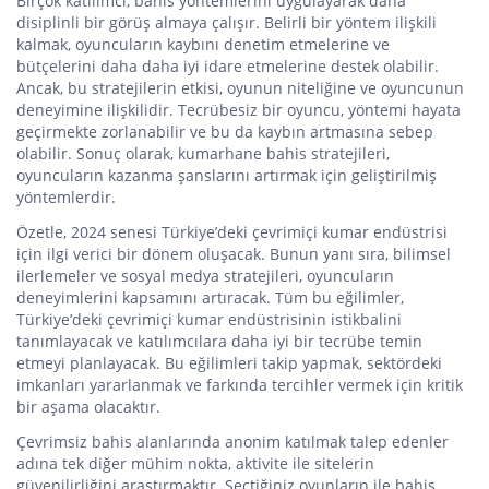
Birçok katılımcı, bahis yöntemlerini uygulayarak daha
disiplinli bir görüş almaya çalışır. Belirli bir yöntem ilişkili
kalmak, oyuncuların kaybını denetim etmelerine ve
bütçelerini daha daha iyi idare etmelerine destek olabilir.
Ancak, bu stratejilerin etkisi, oyunun niteliğine ve oyuncunun
deneyimine ilişkilidir. Tecrübesiz bir oyuncu, yöntemi hayata
geçirmekte zorlanabilir ve bu da kaybın artmasına sebep
olabilir. Sonuç olarak, kumarhane bahis stratejileri,
oyuncuların kazanma şanslarını artırmak için geliştirilmiş
yöntemlerdir.
Özetle, 2024 senesi Türkiye’deki çevrimiçi kumar endüstrisi
için ilgi verici bir dönem oluşacak. Bunun yanı sıra, bilimsel
ilerlemeler ve sosyal medya stratejileri, oyuncuların
deneyimlerini kapsamını artıracak. Tüm bu eğilimler,
Türkiye’deki çevrimiçi kumar endüstrisinin istikbalini
tanımlayacak ve katılımcılara daha iyi bir tecrübe temin
etmeyi planlayacak. Bu eğilimleri takip yapmak, sektördeki
imkanları yararlanmak ve farkında tercihler vermek için kritik
bir aşama olacaktır.
Çevrimsiz bahis alanlarında anonim katılmak talep edenler
adına tek diğer mühim nokta, aktivite ile sitelerin
güvenilirliğini araştırmaktır. Seçtiğiniz oyunların ile bahis