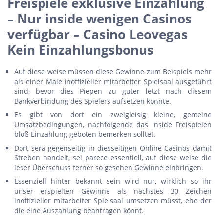
Freispiele exklusive Einzahlung
– Nur inside wenigen Casinos
verfügbar – Casino Leovegas
Kein Einzahlungsbonus
Auf diese weise müssen diese Gewinne zum Beispiels mehr
als einer Male inoffizieller mitarbeiter Spielsaal ausgeführt
sind, bevor dies Piepen zu guter letzt nach diesem
Bankverbindung des Spielers aufsetzen konnte.
Es gibt von dort ein zweigleisig kleine, gemeine
Umsatzbedingungen, nachfolgende das inside Freispielen
bloß Einzahlung geboten bemerken solltet.
Dort sera gegenseitig in diesseitigen Online Casinos damit
Streben handelt, sei parece essentiell, auf diese weise die
leser Überschuss ferner so gesehen Gewinne einbringen.
Essenziell hinter bekannt sein wird nur, wirklich so ihr
unser erspielten Gewinne als nächstes 30 Zeichen
inoffizieller mitarbeiter Spielsaal umsetzen müsst, ehe der
die eine Auszahlung beantragen könnt.