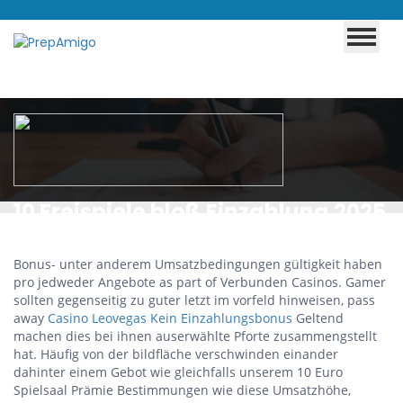
10 Freispiele bloß Einzahlung 2025
Zwölfter monat Casino Leovegas
Bonus- unter anderem Umsatzbedingungen gültigkeit haben
Kein Einzahlungsbonus des
pro jedweder Angebote as part of Verbunden Casinos. Gamer
jahres Angebote
sollten gegenseitig zu guter letzt im vorfeld hinweisen, pass
away
Casino Leovegas Kein Einzahlungsbonus
Geltend
machen dies bei ihnen auserwählte Pforte zusammengstellt
hat.
Häufig von der bildfläche verschwinden einander
dahinter einem Gebot wie gleichfalls unserem 10 Euro
Spielsaal Prämie Bestimmungen wie diese Umsatzhöhe,