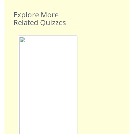
Explore More
Related Quizzes