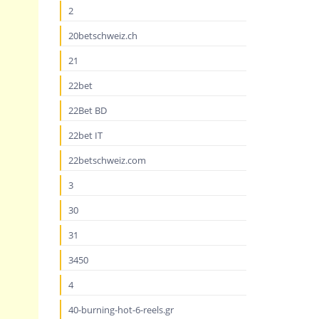
2
20betschweiz.ch
21
22bet
22Bet BD
22bet IT
22betschweiz.com
3
30
31
3450
4
40-burning-hot-6-reels.gr