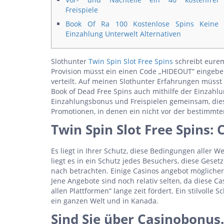
Freispiele
Book Of Ra 100 Kostenlose Spins Keine
Einzahlung Unterwelt Alternativen
Slothunter
Twin Spin Slot Free Spins
schreibt eurem
Provision müsst ein einen Code „HIDEOUT” eingeben 
verteilt. Auf meinen Slothunter Erfahrungen müsst
Book of Dead Free Spins auch mithilfe der Einzahl
Einzahlungsbonus und Freispielen gemeinsam, diese
Promotionen, in denen ein nicht vor der bestimm
Twin Spin Slot Free Spins:
Es liegt in Ihrer Schutz, diese Bedingungen aller
liegt es in ein Schutz jedes Besuchers, diese Gese
nach betrachten. Einige Casinos angebot möglicherw
Jene Angebote sind noch relativ selten, da diese Ca
allen Plattformen“ lange zeit fördert. Ein stilvolle
ein ganzen Welt und in Kanada.
Sind Sie über Casinobonus