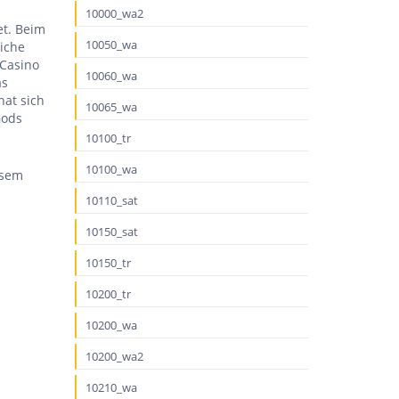
10000_wa2
et. Beim
10050_wa
liche
 Casino
10060_wa
as
hat sich
10065_wa
Gods
10100_tr
10100_wa
esem
10110_sat
10150_sat
10150_tr
10200_tr
10200_wa
10200_wa2
10210_wa