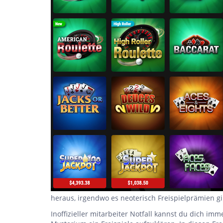
heraus, irgendwo es neoterisch Freispielprämien g
Inoffizieller mitarbeiter Notfall kannst du dich i