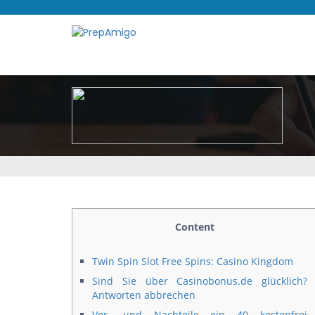
Content
Twin Spin Slot Free Spins: Casino Kingdom
Sind Sie über Casinobonus.de glücklich?
Antworten abbrechen
Vor- und Nachteile ein 40 kostenfrei