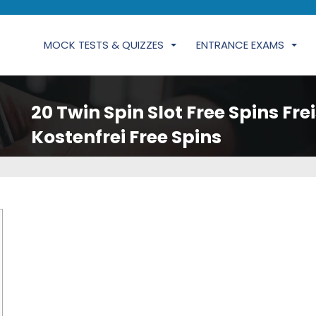
MOCK TESTS & QUIZZES
ENTRANCE EXAMS
20 Twin Spin Slot Free Spins Fr
Kostenfrei Free Spins