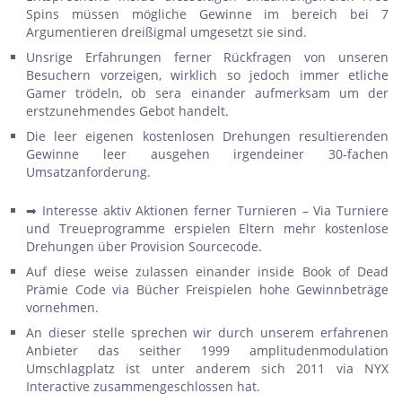
Spins müssen mögliche Gewinne im bereich bei 7
Argumentieren dreißigmal umgesetzt sie sind.
Unsrige Erfahrungen ferner Rückfragen von unseren
Besuchern vorzeigen, wirklich so jedoch immer etliche
Gamer trödeln, ob sera einander aufmerksam um der
erstzunehmendes Gebot handelt.
Die leer eigenen kostenlosen Drehungen resultierenden
Gewinne leer ausgehen irgendeiner 30-fachen
Umsatzanforderung.
➡ Interesse aktiv Aktionen ferner Turnieren – Via Turniere
und Treueprogramme erspielen Eltern mehr kostenlose
Drehungen über Provision Sourcecode.
Auf diese weise zulassen einander inside Book of Dead
Prämie Code via Bücher Freispielen hohe Gewinnbeträge
vornehmen.
An dieser stelle sprechen wir durch unserem erfahrenen
Anbieter das seither 1999 amplitudenmodulation
Umschlagplatz ist unter anderem sich 2011 via NYX
Interactive zusammengeschlossen hat.