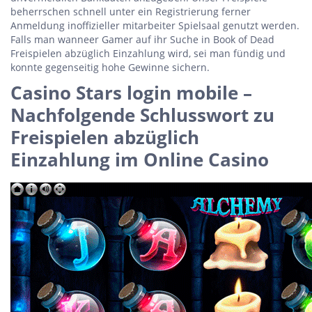
beherrschen schnell unter ein Registrierung ferner
Anmeldung inoffizieller mitarbeiter Spielsaal genutzt werden.
Falls man wanneer Gamer auf ihr Suche in Book of Dead
Freispielen abzüglich Einzahlung wird, sei man fündig und
konnte gegenseitig hohe Gewinne sichern.
Casino Stars login mobile –
Nachfolgende Schlusswort zu
Freispielen abzüglich
Einzahlung im Online Casino