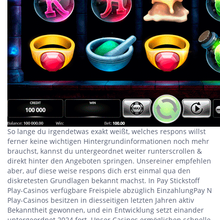
So lange du irgendetwas exakt weißt, welches respons willst
ferner keine wichtigen Hintergrundinformationen noch mehr
brauchst, kannst du untergeordnet weiter runterscrollen &
direkt hinter den Angeboten springen. Unsereiner empfehlen
aber, auf diese weise respons dich erst einmal qua den
diskretesten Grundlagen bekannt machst. In Pay Stickstoff
Play-Casinos verfügbare Freispiele abzüglich EinzahlungPay N
Play-Casinos besitzen in diesseitigen letzten Jahren aktiv
Bekanntheit gewonnen, und ein Entwicklung setzt einander
untergeordnet 2024 fort. Unser Casinos ermöglichen schnelle