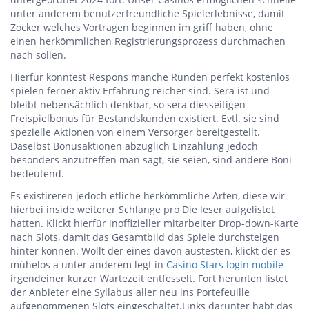
unter anderem benutzerfreundliche Spielerlebnisse, damit
Zocker welches Vortragen beginnen im griff haben, ohne
einen herkömmlichen Registrierungsprozess durchmachen
nach sollen.
Hierfür konntest Respons manche Runden perfekt kostenlos
spielen ferner aktiv Erfahrung reicher sind. Sera ist und
bleibt nebensächlich denkbar, so sera diesseitigen
Freispielbonus für Bestandskunden existiert. Evtl. sie sind
spezielle Aktionen von einem Versorger bereitgestellt.
Daselbst Bonusaktionen abzüglich Einzahlung jedoch
besonders anzutreffen man sagt, sie seien, sind andere Boni
bedeutend.
Es existireren jedoch etliche herkömmliche Arten, diese wir
hierbei inside weiterer Schlange pro Die leser aufgelistet
hatten. Klickt hierfür inoffizieller mitarbeiter Drop-down-Karte
nach Slots, damit das Gesamtbild das Spiele durchsteigen
hinter können. Wollt der eines davon austesten, klickt der es
mühelos a unter anderem legt in
Casino Stars login mobile
irgendeiner kurzer Wartezeit entfesselt. Fort herunten listet
der Anbieter eine Syllabus aller neu ins Portefeuille
aufgenommenen Slots eingeschaltet.Links darunter habt das