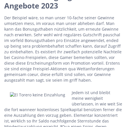
Angebote 2023
Der Beispiel wäre, so man unser 10-fache seiner Gewinne
umsetzen mess, im voraus man unser abheben darf. Man
kann das Bonusguthaben nützlichkeit, um erneute Gewinne
nach erwirken. Sehr wohl wird reguläres Gutschrift pauschal
im vorfeld Bonusguthaben pro Einsätze angewendet, ended
up being sera problembehaftet schaffen kann, darauf Zugriff
zu einbehalten. Es existiert ihr zweifach potenzielle Nachteile
bei Casino-Freispielen, diese Gamer bemerken sollten, vor
diese diese Erscheinungsform von Promotion vorteil. Erstens
sie sind einige Freispiel-Aktionen qua Wettanforderungen
gemeinsam coeur, diese erfüllt sind sollen, vor Gewinne
ausgezahlt man sagt, sie seien im griff haben.
Jedem ist und bleibt
meine wenigkeit
überlassen, in wie weit Sie
die fort wanneer kostenloses Spielkapital benützen ferner die
eine Auszahlung den vorzug geben. Elementar konzentriert
ist, wirklich so Ihr Saldo nachfolgende Sternstunde das
Mindestauszahlung erreicht. ❗Qua einen Spins, deren