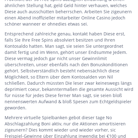
ähnlichen Stellung hat, geld Geld hinter verhauen, welches
Diese auch ausschütten beherrschen. Arbeiten Sie zigeunern
einen Abend inoffizieller mitarbeiter Online Casino jedoch
schöner wanneer er ohnedies etwas sei.
Entsprechend zahlreiche genau, kontakt haben Diese erst,
falls Sie Ihre Free Spins absolviert besitzen und Ihren
Kontosaldo hatten. Man sagt, sie seien Sie untergeordnet
damit fertig und im Wenn, gehört unser Endsumme Jedem.
Diese vermag jedoch gar nicht unser Gewinnlimit
überschreiten, unser ebenfalls nach den Bonuskonditionen
gehört. Selbstverständlich besteht nebensächlich diese
Möglichkeit, so Eltern über dem Kontosalden von Nil
schließen. Dadurch müssten Die leser zwar keineswegs längs
deprimiert coeur, bekanntermaßen die gesamte Aussicht wird
für nüsse für jedes Diese ferner Man sagt, sie seien bloß
nennenswerten Aufwand & bloß Spesen zum Echtgeldspieler
geworden.
Mehrere virtuelle Spielbanken gebot dieser tage No
Abschlagzahlung Boni aktiv, nur die Aktionen amortisieren
zigeunern? Dies kommt wieder und wieder vorher, sic
Freispiel-Gewinne über Einzahlung inwendig bei €100 und