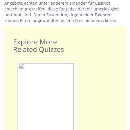
Angebote achten unter anderem einander für Casinos
entscheidung treffen, diese für jedes deren Humorlosigkeit
berühmt sind. Durch Zuwendung irgendeiner Faktoren
können Eltern angewandten besten Freispielbonus küren.
Explore More
Related Quizzes