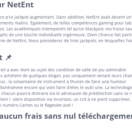
ur NetEnt
nce p’ce jackpot augmentant. Dans addition, NetEnt avait absent un
cements malins. Également, de telles compétences gaming pour tab
ce. Les académiques intemporels tel qu’un blackjack, ma fraise sa
is de une touche individuelle ingénieuse. Divin Chance fait parti
e de NetEnt. Nous posséderez de trois jackpots, en lesquelles l’vo
t 📌
eil a avec dont au sujet des condition de salle de jeu admirable
sous achètent de quelques éloges, pas uniquement venant leurs cha
lus , la soixantaine de instrument à thunes de faire une humeur
bonhomme encore qui vont faire d’elles le outil une. La technologi
 chacun pourra distraire via le aéronaute de prédilection sans se r
 í votre disposition via Incertain, un crit à ne point supprimer, te
n numéro Carton ou le flageolet aisé !
 aucun frais sans nul téléchargeme