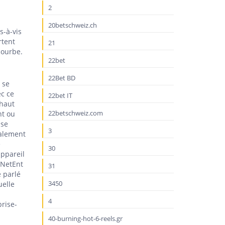
2
20betschweiz.ch
s-à-vis
rtent
21
courbe.
22bet
22Bet BD
 se
c ce
22bet IT
haut
22betschweiz.com
nt ou
sse
3
galement
e
30
ppareil
 NetEnt
31
 parlé
3450
uelle
4
brise-
40-burning-hot-6-reels.gr