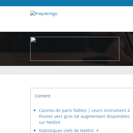
Content
Casinos de paris faibles | Leurs instrument à
thunes vers gros lot augmentant disponibles
sur NetEnt
Statistiques clefs de NetEnt 📌