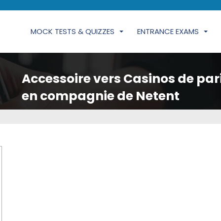
MOCK TESTS & QUIZZES
ENTRANCE EXAMS
Accessoire vers Casinos de par
en compagnie de Netent