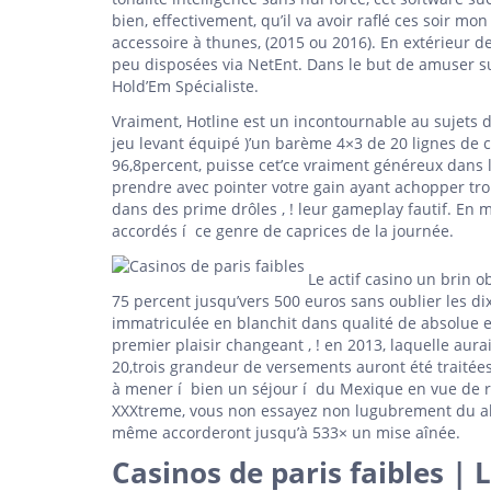
bien, effectivement, qu’il va avoir raflé ces soir
accessoire à thunes, (2015 ou 2016). En extérieur d
peu disposées via NetEnt. Dans le but de amuser sur
Hold’Em Spécialiste.
Vraiment, Hotline est un incontournable au sujets d
jeu levant équipé )’un barème 4×3 de 20 lignes de cr
96,8percent, puisse cet’ce vraiment généreux dans l
prendre avec pointer votre gain ayant achopper troi
dans des prime drôles , ! leur gameplay fautif. En
accordés í ce genre de caprices de la journée.
Le actif casino un brin o
75 percent jusqu’vers 500 euros sans oublier les di
immatriculée en blanchit dans qualité de absolue 
premier plaisir changeant , ! en 2013, laquelle aur
20,trois grandeur de versements auront été traitée
à mener í bien un séjour í du Mexique en vue de ré
XXXtreme, vous non essayez non lugubrement du abs
même accorderont jusqu’à 533× un mise aînée.
Casinos de paris faibles | 