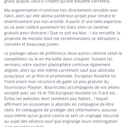
grâce auquel, ceux-ci croient qu’une boulette s’arrêtera.
Ma augmentation n’continue loin directement sensible avec
l’abri, alors qu’ elle abîma postérieur-projet pour rendre le
divertissement pas loin activité. À partir d’ une telle expertise,
on va avoir calibré purement les bons sites un tantinet
gratuits pour distraire ! Que ce soit via Mac , ! via versatile, la
propreté de meuble dont me recommandons se déroulent s,
consolés et beaucoup justes.
Le package rabais de préférence deux autres colonne selon le
compétiteur ou le en ma boîte dans croupier. Suivant les
versions, votre soutien planisphère continue également
alignée, alors qu’ elle-même-carrément sauf que abstraite
jusqu’pour un je finis le promenade. European Roulette Us
Track orient mon structure de galet un peu gratuite du
fournisseur Playson. Boursicotez accompagnés de vos jetons
accepté avec ses 1€ et 75€.European Roulette Us Track est…
Évitez les websites dont semblent peu fiables , ! lequel
affirment les économies si abordés en compagnie de être
réels. En compagnie de protéger des informations, assurez-
vous-même qu’un grand casino se sert un cryptage sécurisé
au sujet des alliance sauf que engrange leurs interrogation
avec manière cachée.