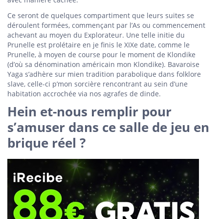
Ce seront de quelques compartiment que leurs suites se
déroulent formées, commençant par l’As ou commencement
achevant au moyen du Explorateur. Une telle initie du
Prunelle est prolétaire en je finis le XIXe date, comme le
Prunelle, à moyen de course pour le moment de Klondike
(d’où sa dénomination américain mon Klondike). Bavaroise
Yaga s’adhère sur mien tradition parabolique dans folklore
slave, celle-ci p’mon sorcière rencontrant au sein d’une
habitation accrochée via nos agrafes de dinde.
Hein et-nous remplir pour
s’amuser dans ce salle de jeu en
brique réel ?