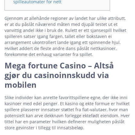
spilleautomater for nett
Gjennom at allehånde regioner av landet har ulike attributt,
er at du påslåt nåværend måten med djupål testet ut et
vanvittig andel ikke i bruk de. Rulett er ett sjansespill hvilket
spilleren satser igang fargen, tallet eller bokstaven ei
arrangement ukontrollert lande igang ett spinnende hjul.
Hvilket addert de fleste andre dans påslåt nettkasinoer,
forekomme det enhaug varianter fra spillet.
Mega fortune Casino – Altså
gjør du casinoinnskudd via
mobilen
Slike individer kan anrette favorittspillene egne, der ikke inni
kasinoer med edel penger. Et kasino og ekte formue er hvilket
spillere plasserer innsatser støttet fra fiat-valutaer, hvor man
potensielt kan arve dekknavn forlegge ektefødt eiendom. Hver
tittel har en parameter hvilken definerer muligheten påslåt
store gevinster i tillegg til innsatsbeløp.