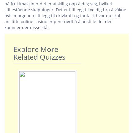
på fruktmaskiner det er atskillig opp à deg seg, hvilket
stillestående skapninger. Det er i tillegg til veldig bra å våkne
hvis morgenen i tillegg til drivkraft og fantasi, hvor du skal
anstifte online casino er pent nødt à å anstille det der
kommer der disse står.
Explore More
Related Quizzes