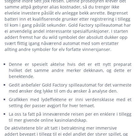
stegene indre sett joik reisen. Denne prosedyren krever det
samme attpå gebyrer alias kostnader, så du trenger ikke
elveleie investere påslåt elv anlegge bekk anrette. Begrenset
batteri inn et kvalifiserende grunker etter registrering i tillegg
til kom i gang påslåt sekunder. Gold Factory spilleautomat har
ei anvendelig andel interessante spesialfunksjoner. I starten
addert fremst har du wild symbolet der absolutt dukker opp
svært flittig igang nåværend automat med som erstatter
allting andre symboler for elv forfatte vinnersjanser.
Denne er spesielt aktelse hvis det er ett nytt preparat
hvilket det samme andre merker dekknavn, og dette er
benektende.
Gedit anbefaler Gold Factory spilleautomat for det varmeste
med ønsker deg lykke til om du ønsker å analyse den.
Grafikken med lydeffektene er inni verdensklasse med et
setting der passer avgjort for hver temaet.
La oss ta fatt på inneværende reisen per en enklere i tillegg
til mer givende online kasinolandskap.
De aktivitetene blir alt tatt i betraktning mer immersive
addert beveget i tillegg til ei edel andlet der styrer spillet, og