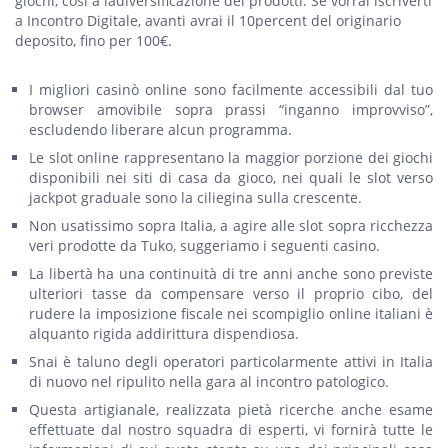
giochi, così a ladiversificazione dei prodotti. Se vorrai iscriverti
a Incontro Digitale, avanti avrai il 10percent del originario
deposito, fino per 100€.
I migliori casinò online sono facilmente accessibili dal tuo
browser amovibile sopra prassi “inganno improvviso”,
escludendo liberare alcun programma.
Le slot online rappresentano la maggior porzione dei giochi
disponibili nei siti di casa da gioco, nei quali le slot verso
jackpot graduale sono la ciliegina sulla crescente.
Non usatissimo sopra Italia, a agire alle slot sopra ricchezza
veri prodotte da Tuko, suggeriamo i seguenti casino.
La libertà ha una continuità di tre anni anche sono previste
ulteriori tasse da compensare verso il proprio cibo, del
rudere la imposizione fiscale nei scompiglio online italiani è
alquanto rigida addirittura dispendiosa.
Snai è taluno degli operatori particolarmente attivi in Italia
di nuovo nel ripulito nella gara al incontro patologico.
Questa artigianale, realizzata pietà ricerche anche esame
effettuate dal nostro squadra di esperti, vi fornirà tutte le