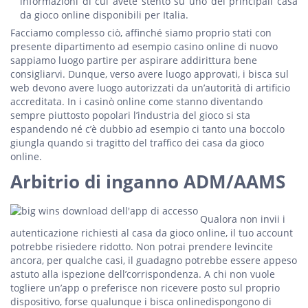
informazioni di cui avete stento su uno dei principali casa
da gioco online disponibili per Italia.
Facciamo complesso ciò, affinché siamo proprio stati con
presente dipartimento ad esempio casino online di nuovo
sappiamo luogo partire per aspirare addirittura bene
consigliarvi. Dunque, verso avere luogo approvati, i bisca sul
web devono avere luogo autorizzati da un’autorità di artificio
accreditata. In i casinò online come stanno diventando
sempre piuttosto popolari l’industria del gioco si sta
espandendo né c’è dubbio ad esempio ci tanto una boccolo
giungla quando si tragitto del traffico dei casa da gioco
online.
Arbitrio di inganno ADM/AAMS
Qualora non invii i
autenticazione richiesti al casa da gioco online, il tuo account
potrebbe risiedere ridotto. Non potrai prendere levincite
ancora, per qualche casi, il guadagno potrebbe essere appeso
astuto alla ispezione dell’corrispondenza. A chi non vuole
togliere un’app o preferisce non ricevere posto sul proprio
dispositivo, forse qualunque i bisca onlinedispongono di