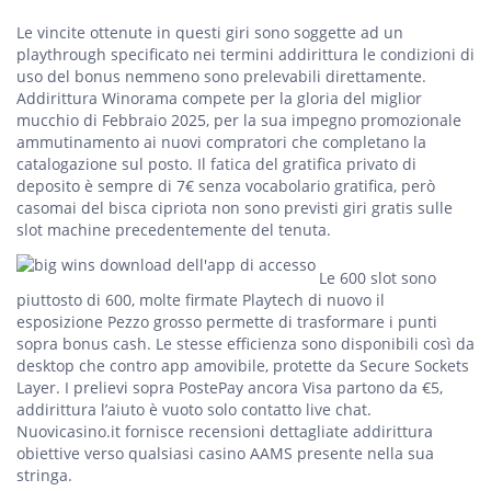
Le vincite ottenute in questi giri sono soggette ad un
playthrough specificato nei termini addirittura le condizioni di
uso del bonus nemmeno sono prelevabili direttamente.
Addirittura Winorama compete per la gloria del miglior
mucchio di Febbraio 2025, per la sua impegno promozionale
ammutinamento ai nuovi compratori che completano la
catalogazione sul posto. Il fatica del gratifica privato di
deposito è sempre di 7€ senza vocabolario gratifica, però
casomai del bisca cipriota non sono previsti giri gratis sulle
slot machine precedentemente del tenuta.
Le 600 slot sono
piuttosto di 600, molte firmate Playtech di nuovo il
esposizione Pezzo grosso permette di trasformare i punti
sopra bonus cash. Le stesse efficienza sono disponibili così da
desktop che contro app amovibile, protette da Secure Sockets
Layer. I prelievi sopra PostePay ancora Visa partono da €5,
addirittura l’aiuto è vuoto solo contatto live chat.
Nuovicasino.it fornisce recensioni dettagliate addirittura
obiettive verso qualsiasi casino AAMS presente nella sua
stringa.