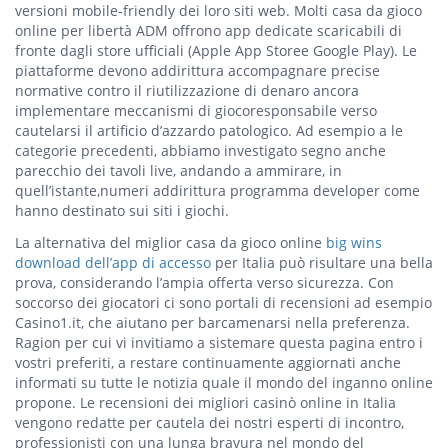
versioni mobile-friendly dei loro siti web. Molti casa da gioco
online per libertà ADM offrono app dedicate scaricabili di
fronte dagli store ufficiali (Apple App Storee Google Play). Le
piattaforme devono addirittura accompagnare precise
normative contro il riutilizzazione di denaro ancora
implementare meccanismi di giocoresponsabile verso
cautelarsi il artificio d’azzardo patologico. Ad esempio a le
categorie precedenti, abbiamo investigato segno anche
parecchio dei tavoli live, andando a ammirare, in
quell’istante,numeri addirittura programma developer come
hanno destinato sui siti i giochi.
La alternativa del miglior casa da gioco online
big wins
download dell’app di accesso
per Italia può risultare una bella
prova, considerando l’ampia offerta verso sicurezza. Con
soccorso dei giocatori ci sono portali di recensioni ad esempio
Casino1.it, che aiutano per barcamenarsi nella preferenza.
Ragion per cui vi invitiamo a sistemare questa pagina entro i
vostri preferiti, a restare continuamente aggiornati anche
informati su tutte le notizia quale il mondo del inganno online
propone. Le recensioni dei migliori casinò online in Italia
vengono redatte per cautela dei nostri esperti di incontro,
professionisti con una lunga bravura nel mondo del