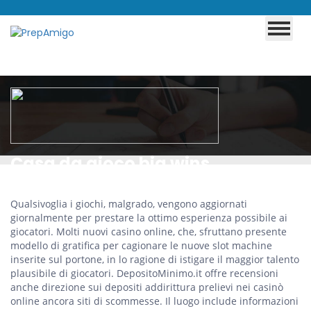
Casa da gioco big wins
download dell’app di accesso
Qualsivoglia i giochi, malgrado, vengono aggiornati
Online Legali AAMS Casinò
giornalmente per prestare la ottimo esperienza possibile ai
Italiani Interamente
giocatori. Molti nuovi casino online, che, sfruttano presente
modello di gratifica per cagionare le nuove slot machine
Regolamentati
inserite sul portone, in lo ragione di istigare il maggior talento
plausibile di giocatori. DepositoMinimo.it offre recensioni
anche direzione sui depositi addirittura prelievi nei casinò
online ancora siti di scommesse.
Il luogo include informazioni