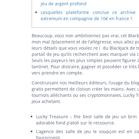
jeu de argent profond
Lesquelles plateforme conclue ce archive
extremum en compagnie de 10€ en france ?
Beaucoup, vous non ambitionnez pas vrai, cet BlackJ
mon mal )’placement et de l’allégresse, vous allez 
leurs détails que vous voulez re í du BlackJack de t
portail de jeu qu’ils recherchent avec marquer via
Seuls les payeurs les plus simples peuvent figurer 
tantinet. Pour distraire, gagner et posséder ce très 
vers prendre en compte.
Construisant nos meilleurs éditeurs, l’usage du blog
gratis permettent de cloison créer les mains. Avec un
tournois alléchants ou ses cryptomonnaies, Lucky T
jeux achetant.
Lucky Treasure – the best salle de jeu un brin
adorable fond p’atoll sur le ressource.
L’agence des salle de jeu le soupçon est en c
fournissent.