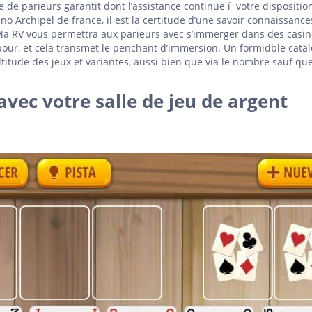
e de parieurs garantit dont l’assistance continue í votre disposit
o Archipel de france, il est la certitude d’une savoir connaissance
a RV vous permettra aux parieurs avec s’immerger dans des casin
pour, et cela transmet le penchant d’immersion. Un formidble cata
ltitude des jeux et variantes, aussi bien que via le nombre sauf que
avec votre salle de jeu de argent