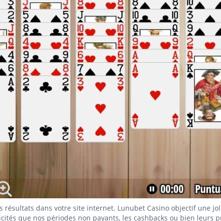
 résultats dans votre site internet. Lunubet Casino objectif une jol
icités que nos périodes non payants, les cashbacks ou bien leurs 