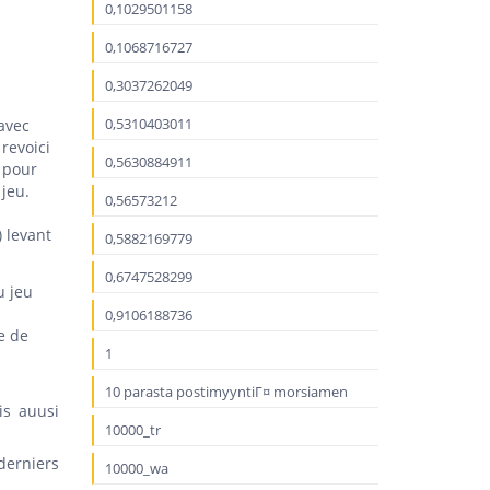
0,1029501158
0,1068716727
0,3037262049
0,5310403011
 avec
revoici
0,5630884911
 pour
jeu.
0,56573212
n
) levant
0,5882169779
0,6747528299
u jeu
s
0,9106188736
e de
1
10 parasta postimyyntiГ¤ morsiamen
is auusi
10000_tr
derniers
10000_wa