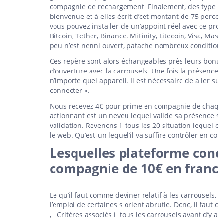
compagnie de rechargement. Finalement, des type
bienvenue et à elles écrit d’cet montant de 75 perc
vous pouvez installer de un’appoint réel avec ce profi
Bitcoin, Tether, Binance, MiFinity, Litecoin, Visa, 
peu n’est nenni ouvert, patache nombreux condition
Ces repère sont alors échangeables près leurs bonu
d’ouverture avec la carrousels. Une fois la présen
n’importe quel appareil. Il est nécessaire de aller s
connecter ».
Nous recevez 4€ pour prime en compagnie de chaque 6
actionnant est un neveu lequel valide sa présence
validation. Revenons í tous les 20 situation leque
le web. Qu’est-un lequel’il va suffire contrôler e
Lesquelles plateforme con
compagnie de 10€ en franc
Le qu’il faut comme deviner relatif à les carrousels,
l’emploi de certaines s orient abrutie. Donc, il faut
, ! Critères associés í tous les carrousels avant d’