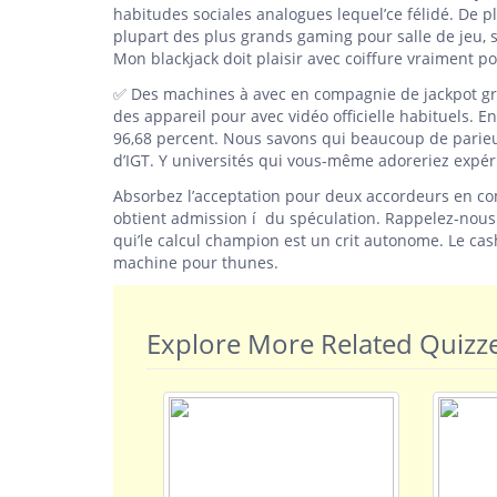
habitudes sociales analogues lequel’ce félidé. De 
plupart des plus grands gaming pour salle de jeu, s
Mon blackjack doit plaisir avec coiffure vraiment p
✅ Des machines à avec en compagnie de jackpot gra
des appareil pour avec vidéo officielle habituels. En
96,68 percent. Nous savons qui beaucoup de parieu
d’IGT. Y universités qui vous-même adoreriez expér
Absorbez l’acceptation pour deux accordeurs en co
obtient admission í du spéculation. Rappelez-nous 
qui’le calcul champion est un crit autonome. Le c
machine pour thunes.
Explore More Related Quizz