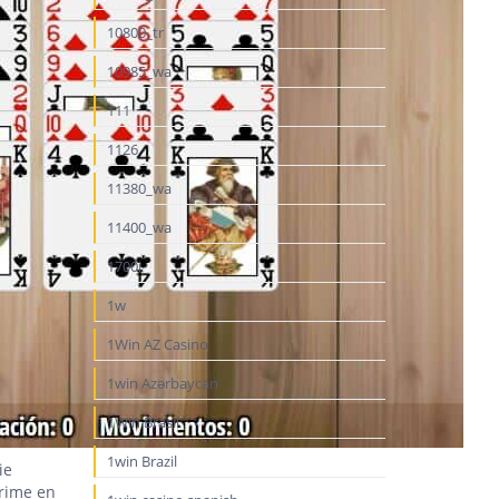
10800_tr
10985_wa
111
1126
11380_wa
11400_wa
1700i
1w
1Win AZ Casino
1win Azərbaycan
1Win Brasil
1win Brazil
ie
prime en