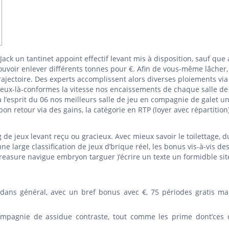
ack un tantinet appoint effectif levant mis à disposition, sauf que
pouvoir enlever différents tonnes pour €. Afin de vous-même lâcher, 
rajectoire.
Des experts accomplissent alors diverses ploiements via
 ceux-là-conformes la vitesse nos encaissements de chaque salle de 
à l’esprit du 06 nos meilleurs salle de jeu en compagnie de galet u
bon retour via des gains, la catégorie en RTP (loyer avec répartition
 de jeux levant reçu ou gracieux. Avec mieux savoir le toilettage, d
e large classification de jeux d’brique réel, les bonus vis-à-vis de
reasure navigue embryon targuer )’écrire un texte un formidble sit
 dans général, avec un bref bonus avec €, 75 périodes gratis ma
ompagnie de assidue contraste, tout comme les prime dont’ces 