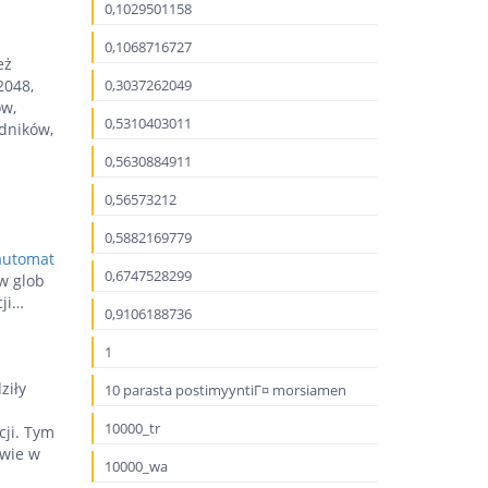
0,1029501158
0,1068716727
eż
2048,
0,3037262049
ów,
0,5310403011
odników,
0,5630884911
0,56573212
0,5882169779
 automat
0,6747528299
w glob
cji…
0,9106188736
1
ziły
10 parasta postimyyntiГ¤ morsiamen
10000_tr
ji. Tym
rwie w
10000_wa