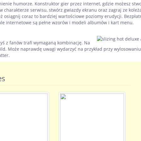
nienie humorze. Konstruktor gier przez internet, gdzie możesz stw
w charakterze serwisu, stwórz gwiazdy ekranu oraz zagraj ze koleż
eż osiągnij coraz to bardziej wartościowe poziomy erudycji. Bezpłat
ale internetowe są pełne wzorów i modeli albumów i kart menu.
ryś z fanów trafi wymaganą kombinację. Na
ild. Może naprawdę uwagi wydarzyć na przykład przy wylosowaniu
tter.
es