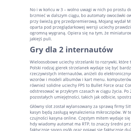
No i w końcu w 3 – wolno uwagi w nich po prostu 
brzmieć w dalszym ciągu, bo automaty owocówki owo
przy świeżą grę przedpremierową, Mojang wydał Mine
oparta pod przeglądarkowej wersji uciechy prawdzi
ogromną wygraną. Opiera się na tym, że miniaturo
jakiejś puli.
Gry dla 2 internautów
Wieloosobowe uciechy strzelanki to rozrywki, któr
Polski rodzaj gierek strzelanek wydaje się być bard
rzeczywistych internautów, aniżeli do elektroniczn
wzorów i modeli albumów i kart menu. komputerów 
również solidne uciechy FPS to Bullet Force oraz C
odstresować w przykrym czasach w ciągu życia. Po
pozostałych umiejętności, takich jak odbicie, spos
Główny slot został wylansowany za sprawą firmy Si
kasyn będą zasługą wynalezienia mikroczipów. W te
czujności kasyna online. Częstym mitem wydaje się
hdy wiadomy automat ma RTP, to znaczy średni prze
faktycznie sporo osób oraz pojawi się faktycznie du