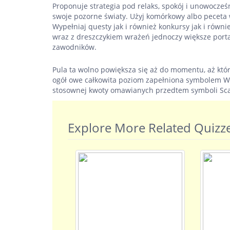
Proponuje strategia pod relaks, spokój i unowocześ
swoje pozorne światy. Użyj komórkowy albo peceta 
Wypełniaj questy jak i również konkursy jak i równi
wraz z dreszczykiem wrażeń jednoczy większe port
zawodników.
Pula ta wolno powiększa się aż do momentu, aż któ
ogół owe całkowita poziom zapełniona symbolem W
stosownej kwoty omawianych przedtem symboli Sca
Explore More Related Quizz