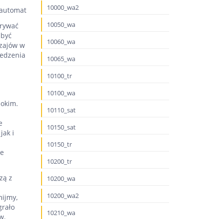
10000_wa2
10050_wa
grywać
 być
10060_wa
dzajów w
iedzenia
10065_wa
10100_tr
10100_wa
bokim.
10110_sat
e
10150_sat
jak i
10150_tr
ie
10200_tr
zą z
10200_wa
10200_wa2
mijmy,
grało
10210_wa
w.