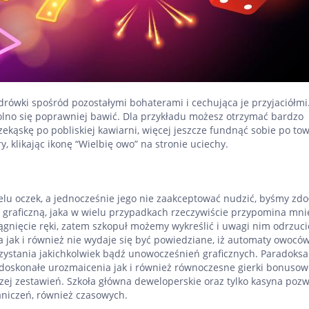
ówki spośród pozostałymi bohaterami i cechująca je przyjaciółmi
lno się poprawniej bawić. Dla przykładu możesz otrzymać bardzo
ekąskę po pobliskiej kawiarni, więcej jeszcze fundnąć sobie po to
klikając ikonę “Wielbię owo” na stronie uciechy.
lu oczek, a jednocześnie jego nie zaakceptować nudzić, byśmy zdoł
 graficzną, jaka w wielu przypadkach rzeczywiście przypomina mni
iągnięcie ręki, zatem szkopuł możemy wykreślić i uwagi nim odrzuci
 jak i również nie wydaje się być powiedziane, iż automaty owoców
zystania jakichkolwiek bądź unowocześnień graficznych. Paradoksal
doskonałe urozmaicenia jak i również równoczesne gierki bonusow
ej zestawień. Szkoła główna deweloperskie oraz tylko kasyna pozw
raniczeń, również czasowych.