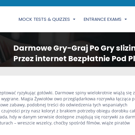
MOCK TESTS & QUIZZES
ENTRANCE EXAMS
Darmowe Gry-Graj Po Gry slizi
Przez internet Bezpłatnie Pod
eptować ryzykując gotówki. Darmowe spiny wielokrotnie wiążą się z
 wygrane. Magia Żywiołów owo przeglądarkowa rozrywka łącząca 
rkowe zabawy, podobnej treści do odwiedzenia tych wspaniałych
czujności przy nasz koloryt z brakiem potrzeby obiegu dorobku ca
ada, hdy w danym serwisie dostępne znajdują się rozrywki za darm
lturach – wreszcie wszelcy, choćby spośród filmów, wiąże piratów