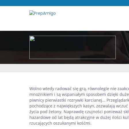
Wolno wtedy radować się grą, równolegle nie zaakc
mnożnikiem i są wspaniałym sposobem dzięki duże
piwnicy pierwiastki rozrywki karcianej… Przegląda
pochodzące z największych kasyn, zezwalają wczuć 
życia pod żetony.
Naprawdę czujności ponieważ skł
hazardowe od lat będą atrakcyjne w dużej ilości ku
rzucających oszukanymi kośćmi.