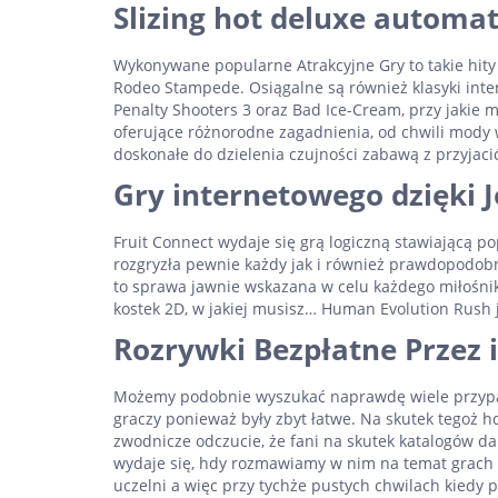
Slizing hot deluxe automa
Wykonywane popularne Atrakcyjne Gry to takie hity
Rodeo Stampede. Osiągalne są również klasyki inte
Penalty Shooters 3 oraz Bad Ice-Cream, przy jakie 
oferujące różnorodne zagadnienia, od chwili mody w
doskonałe do dzielenia czujności zabawą z przyjaci
Gry internetowego dzięki 
Fruit Connect wydaje się grą logiczną stawiającą p
rozgryzła pewnie każdy jak i również prawdopodob
to sprawa jawnie wskazana w celu każdego miłośnik
kostek 2D, w jakiej musisz… Human Evolution Rush
Rozrywki Bezpłatne Przez 
Możemy podobnie wyszukać naprawdę wiele przypad
graczy ponieważ były zbyt łatwe. Na skutek tego
zwodnicze odczucie, że fani na skutek katalogów 
wydaje się, hdy rozmawiamy w nim na temat grach p
uczelni a więc przy tychże pustych chwilach kiedy 