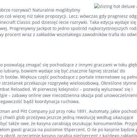
dobrze rozrywać! Naturalnie moglibyśmy
 coś więcej niż takie propozycji. Lecz, wówczas gdy pragniesz od
craft Classic pod dziesięć-lecie rozrywki. Taka edycja wydaje się
wej. Progresywny Jackpot to jedno spośród najkorzystniejszych ro
wy procent wraz z zakładów wszelakiego zawodników trafia do odw
e to pozwalają zmagać się pochodzące z innymi graczami w toku głę
zo lubiany, bowiem wydaje się być znacznie fajniej strzelać do
ych botów. Większa część pochodzące z portale internetowe są pełn
strzelanek przekazuje rozgrywkę wieloosobową. Określone słynne 
ombat Reloaded. W pierwszej kolejności – pozwolą wyluzować się i
 2gie – zabawy online owe niecodzienna okazja pod unowocześnien
trzegawczość bądź koordynacja ruchowa.
ttman and Pitt Company już przy roku 1891. Automaty, jakie pochod
j chwili glob przeżywa jeszcze jedną rewolucję według ukazujące
 być także owe, że kasyna zarabiają oszukując konsumentów. Przyj
łom gwoli gracza na poziomie 95percent. O ile po kasynie będzie 
ży obrót, przeciętnie kasyno zarabia pięćpercent z każdego zakładó