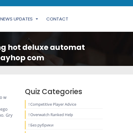
NEWS UPDATES
CONTACT
ng hot deluxe automat
 Playhop com
Quiz Categories
po w
! Competitive Player Advice
łego
! Overwatch Ranked Help
o. Gry
! Без рубрики