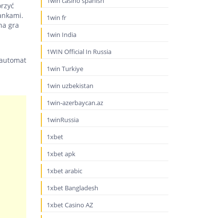
1win casino spanish
orzyć
ankami.
1win fr
na gra
1win India
1WIN Official In Russia
1win Turkiye
1win uzbekistan
1win-azerbaycan.az
1winRussia
1xbet
1xbet apk
1xbet arabic
1xbet Bangladesh
1xbet Casino AZ