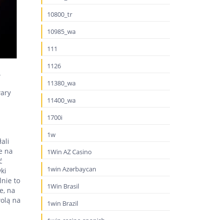
10800_tr
10985_wa
111
1126
.
11380_wa
wary
11400_wa
1700i
1w
ali
e na
1Win AZ Casino
ć
1win Azərbaycan
ki
nie to
1Win Brasil
e, na
olą na
1win Brazil