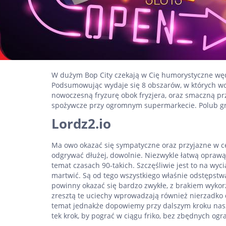
W dużym Bop City czekają w Cię humorystyczne wędr
Podsumowując wydaje się 8 obszarów, w których wo
nowoczesną fryzurę obok fryzjera, oraz smaczną prz
spożywcze przy ogromnym supermarkecie. Polub gry, 
Lordz2.io
Ma owo okazać się sympatyczne oraz przyjazne w ce
odgrywać dłużej, dowolnie. Niezwykle łatwą oprawą
temat czasach 90-takich. Szczęśliwie jest to na wyc
martwić. Są od tego wszystkiego właśnie odstępstwa
powinny okazać się bardzo zwykłe, z brakiem wykor
zresztą te uciechy wprowadzają również nierzadko 
temat jednakże dopowiemy przy dalszym kroku nasz
tek krok, by pograć w ciągu friko, bez zbędnych og