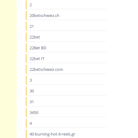
2
20betschweiz.ch
21
22bet
22Bet BD
22bet IT
22betschweiz.com
3
30
31
3450
4
40-burning-hot-6-reels.gr