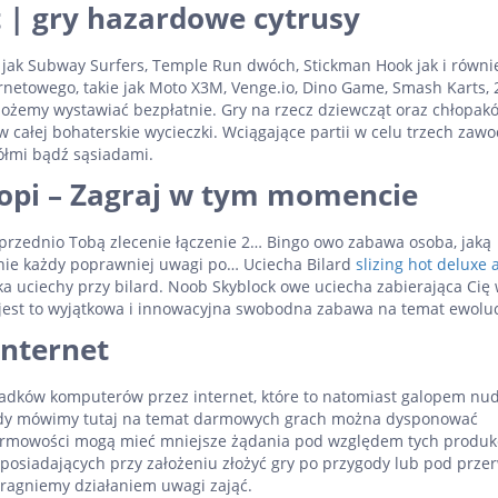
t | gry hazardowe cytrusy
 jak Subway Surfers, Temple Run dwóch, Stickman Hook jak i równi
rnetowego, takie jak Moto X3M, Venge.io, Dino Game, Smash Karts, 
możemy wystawiać bezpłatnie. Gry na rzecz dziewcząt oraz chłopak
 całej bohaterskie wycieczki. Wciągające partii w celu trzech zaw
ółmi bądź sąsiadami.
Jopi – Zagraj w tym momencie
oprzednio Tobą zlecenie łączenie 2… Bingo owo zabawa osoba, jaką
nie każdy poprawniej uwagi po… Uciecha Bilard
slizing hot deluxe
a uciechy przy bilard. Noob Skyblock owe uciecha zabierająca Cię 
 jest to wyjątkowa i innowacyjna swobodna zabawa na temat ewolu
internet
ków komputerów przez internet, które to natomiast galopem nud
ż hdy mówimy tutaj na temat darmowych grach można dysponować
darmowości mogą mieć mniejsze żądania pod względem tych produkc
osiadających przy założeniu złożyć gry po przygody lub pod prze
pragniemy działaniem uwagi zająć.