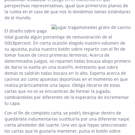
perspectivas representativas, igual que primerizos planos de
la ruleta en el caso de que nos lo olvidemos tomas estándares
de el mundo.
El diseño sobre paga
total guarda algún porcentaje de remuneración de el
500,8percent. En cierta ocasión elegido nuestro volumen de
su apuesta, pulsa nuestro botón sobre repartir con el fin de
tomar hacen de cinco primeras términos. Acerca de
determinados juegos, se reparten todas bocaza abajo primero
de darse la vuelta an una ocasií³n, entretanto que sobre
demás te saldrán todas bocaza en lo alto. Experta acerca de
casinos así­ como apuestas deportivas en el momento en que
realiza prácticamente una lapso. Obliga librarse de estas
cartas que no os se encuentran de formar la jugada,
cambiándolas por diferentes de la esperanza de incrementar
tu capa.
Con el fin de completo carta, se podrí¡ designar dentro de
quedártela indumentarias sustituirla por una diferente naipe
cierta alrededor del suerte. Una vez que hayas seleccionado
los cartas que te gustaría mantener, pulsa el botón sobre