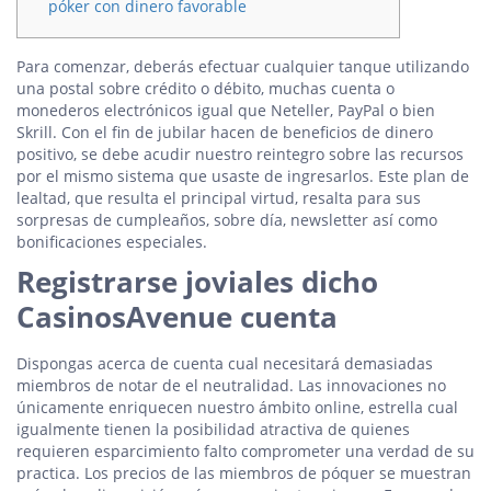
póker con dinero favorable
Para comenzar, deberás efectuar cualquier tanque utilizando
una postal sobre crédito o débito, muchas cuenta o
monederos electrónicos igual que Neteller, PayPal o bien
Skrill. Con el fin de jubilar hacen de beneficios de dinero
positivo, se debe acudir nuestro reintegro sobre las recursos
por el mismo sistema que usaste de ingresarlos.
Este plan de
lealtad, que resulta el principal virtud, resalta para sus
sorpresas de cumpleaños, sobre día, newsletter así­ como
bonificaciones especiales.
Registrarse joviales dicho
CasinosAvenue cuenta
Dispongas acerca de cuenta cual necesitará demasiadas
miembros de notar de el neutralidad. Las innovaciones no
únicamente enriquecen nuestro ámbito online, estrella cual
igualmente tienen la posibilidad atractiva de quienes
requieren esparcimiento falto comprometer una verdad de su
practica. Los precios de las miembros de póquer se muestran