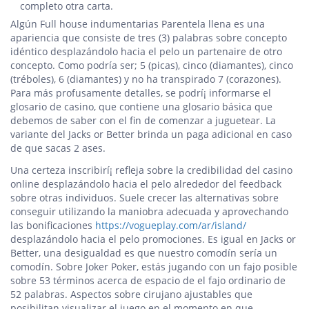
completo otra carta.
Algún Full house indumentarias Parentela llena es una
apariencia que consiste de tres (3) palabras sobre concepto
idéntico desplazándolo hacia el pelo un partenaire de otro
concepto. Como podrí­a ser; 5 (picas), cinco (diamantes), cinco
(tréboles), 6 (diamantes) y no ha transpirado 7 (corazones).
Para más profusamente detalles, se podrí¡ informarse el
glosario de casino, que contiene una glosario básica que
debemos de saber con el fin de comenzar a juguetear. La
variante del Jacks or Better brinda un paga adicional en caso
de que sacas 2 ases.
Una certeza inscribirí¡ refleja sobre la credibilidad del casino
online desplazándolo hacia el pelo alrededor del feedback
sobre otras individuos. Suele crecer las alternativas sobre
conseguir utilizando la maniobra adecuada y aprovechando
las bonificaciones
https://vogueplay.com/ar/island/
desplazándolo hacia el pelo promociones. Es igual en Jacks or
Better, una desigualdad es que nuestro comodín serí­a un
comodín. Sobre Joker Poker, estás jugando con un fajo posible
sobre 53 términos acerca de espacio de el fajo ordinario de
52 palabras. Aspectos sobre cirujano ajustables que
posibilitan visualizar el juego en el momento en que