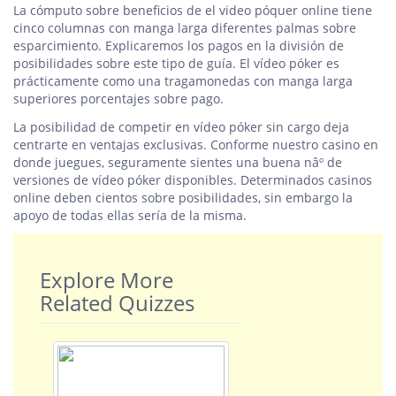
La cómputo sobre beneficios de el video póquer online tiene
cinco columnas con manga larga diferentes palmas sobre
esparcimiento. Explicaremos los pagos en la división de
posibilidades sobre este tipo de guía. El vídeo póker es
prácticamente como una tragamonedas con manga larga
superiores porcentajes sobre pago.
La posibilidad de competir en vídeo póker sin cargo deja
centrarte en ventajas exclusivas. Conforme nuestro casino en
donde juegues, seguramente sientes una buena nâº de
versiones de vídeo póker disponibles. Determinados casinos
online deben cientos sobre posibilidades, sin embargo la
apoyo de todas ellas serí­a de la misma.
Explore More
Related Quizzes