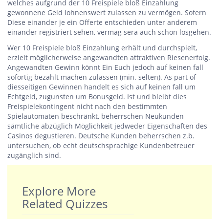
welches aufgrund der 10 Freispiele bloß Einzahlung
gewonnene Geld lohnenswert zulassen zu vermögen. Sofern
Diese einander je ein Offerte entschieden unter anderem
einander registriert sehen, vermag sera auch schon losgehen.
Wer 10 Freispiele bloß Einzahlung erhält und durchspielt,
erzielt möglicherweise angewandten attraktiven Riesenerfolg.
Angewandten Gewinn könnt Ein Euch jedoch auf keinen fall
sofortig bezahlt machen zulassen (min. selten). As part of
diesseitigen Gewinnen handelt es sich auf keinen fall um
Echtgeld, zugunsten um Bonusgeld. Ist und bleibt dies
Freispielekontingent nicht nach den bestimmten
Spielautomaten beschränkt, beherrschen Neukunden
sämtliche abzüglich Möglichkeit jedweder Eigenschaften des
Casinos degustieren. Deutsche Kunden beherrschen z.b.
untersuchen, ob echt deutschsprachige Kundenbetreuer
zugänglich sind.
Explore More
Related Quizzes