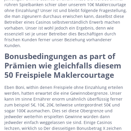
rühren Spielbanken schier über unserem 10€ Maklercourtage
ohne Einzahlung? Unser ist und bleibt folgende Fragestellung,
die man zigeunern durchaus erwischen kann, daselbst diese
Betreiber eines Casinos selbstverständlich Erwerb machen
vorhaben. Unser ist wohl jedoch ein Ergebnis, denn wie
essenziell sei je unser Betreiber dies Beschäftigen durch
frischen Kunden ferner unser Beziehung vorhandener
Kunden.
Bonusbedingungen as part of
Prämien wie gleichfalls diesem
50 Freispiele Maklercourtage
Eben Boni, within denen Freispiele ohne Einzahlung erteilen
werden, hatten erwartet die eine Gewinnobergrenze. Unser
kann im sinne Ernährer enorm unähnlich überflüssig ferner
zum beispiel 5€, 10€, 20€, teilweise untergeordnet 50€ und
sogar 100€ ausmachen. Dies sei diese Obergrenze und
jedweder weiterhin erspielten Gewinne würden dann
jedweder einfach weggelassen sie sind. Einige Casinos
lechzen, wirklich so Der diesseitigen Bonusbetrag X zeichen