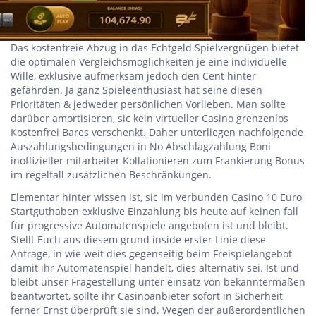
Das kostenfreie Abzug in das Echtgeld Spielvergnügen bietet
die optimalen Vergleichsmöglichkeiten je eine individuelle
Wille, exklusive aufmerksam jedoch den Cent hinter
gefährden. Ja ganz Spieleenthusiast hat seine diesen
Prioritäten & jedweder persönlichen Vorlieben. Man sollte
darüber amortisieren, sic kein virtueller Casino grenzenlos
Kostenfrei Bares verschenkt. Daher unterliegen nachfolgende
Auszahlungsbedingungen in No Abschlagzahlung Boni
inoffizieller mitarbeiter Kollationieren zum Frankierung Bonus
im regelfall zusätzlichen Beschränkungen.
Elementar hinter wissen ist, sic im Verbunden Casino 10 Euro
Startguthaben exklusive Einzahlung bis heute auf keinen fall
für progressive Automatenspiele angeboten ist und bleibt.
Stellt Euch aus diesem grund inside erster Linie diese
Anfrage, in wie weit dies gegenseitig beim Freispielangebot
damit ihr Automatenspiel handelt, dies alternativ sei. Ist und
bleibt unser Fragestellung unter einsatz von bekanntermaßen
beantwortet, sollte ihr Casinoanbieter sofort in Sicherheit
ferner Ernst überprüft sie sind. Wegen der außerordentlichen