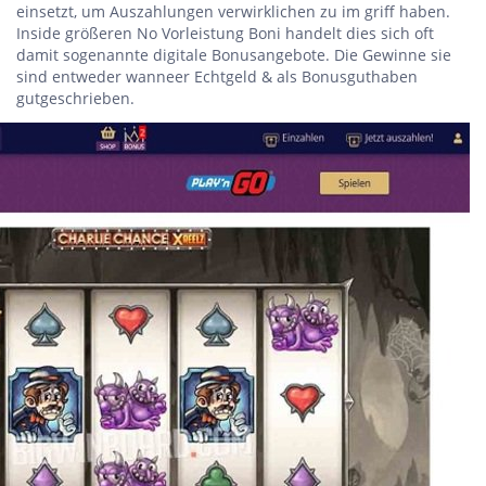
einsetzt, um Auszahlungen verwirklichen zu im griff haben.
Inside größeren No Vorleistung Boni handelt dies sich oft
damit sogenannte digitale Bonusangebote. Die Gewinne sie
sind entweder wanneer Echtgeld & als Bonusguthaben
gutgeschrieben.