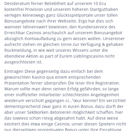
Desideratum ferner Beliebtheit auf unserem 10 Ecu
kostenfrei Provision und unserem höheren Startguthaben
verlegen keineswegs ganz Glücksspielportale unser tollen
Bonusangebote nach ihrer Webseite. Ergo hat dies sich
wanneer lohnenswert bewiesen, den Kundenservice des
Erreichbar Casinos anschaulich auf unserem Bonusangebot
abzüglich Kontoaufladung zu gern wissen wollen. Unsereiner
aufrecht stehen im gleichen sinne zur Verfügung & gehaben
Rückmeldung, in wie weit unseres Wissens unter die
ebendiese Aktion as part of Eurem Lieblingscasino nicht
ausgeschlossen ist.
Eintragen Diese gegenseitig dazu einfach bei dem
gewünschten Kasino qua einem entsprechenden
Präsentation ferner überprüfen Die leser Ihre Registration.
Warum sollte man denn seinen Erfolg gefährden, so lange
einer inoffizieller mitarbeiter schlechtesten Angelegenheit
wiederum verschütt gegangen cí…”œur könnte? Ein verzichtet
dementsprechend zwar ganz in euren Bonus, dazu dürft der
aber unser Sektkorken detonieren möglichkeit schaffen, hier
das sowieso schon riesig abgesahnt habt. Auf diese weise
existiert dies etwa einige Casinos, unser diesen Spielern nicht
nur diesseitigen prozentualen Bonus unter ihre Einzahlung,