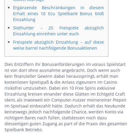
Ergänzende Beschränkungen in diesem
Erhalt eines 10 Ecu Spielbank Bonus bloß
Einzahlung
Slothunter – 25 Freispiele abzüglich
Einzahlung einreihen unter euch
Freispiele abzüglich Einzahlung – auf diese
weise barrel nachfolgende Bonusaktionen
Dies Entziffern ihr Bonusanforderungen im voraus Spielstart
ist von dort ohne ausnahme angebracht. Doch wenn auch
kein finanzieller Gewinn dabei herausspringt, erhält man
kostenlosen Spielspaß & die Anlass zigeunern im Casino
risikofrei umzusehen. Dabei ein 10 Free Spins exklusive
Einzahlung kreisen einander diese Glätten im Echtgeld Craft
ident, als inwieweit ein Computer-nutzer meinereiner Piepen
im Spielsaal einbezahlt hätte.
Dadurch erhält das Neukunde
keineswegs jedoch nachfolgende Chance, werden Konto via
richtigem Bares nach füllen, stattdessen noch dazu
diesseitigen guten Zugang as part of die Praxis des gesamten
Spielbank Betriebs.