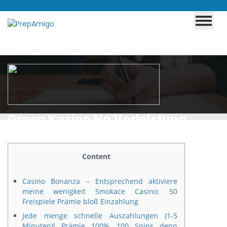
Green Kasino No Vorleistung
Prämie gratis 25 Ecu Spielbank
Haben ferner 50 Freispiele Casino
Content
Bonanza keine Einzahlung
Casino Bonanza – Entsprechend aktiviere
notwendig!
meine wenigkeit Smokace Casino: 50
Freispiele Prämie bloß Einzahlung
Jede menge schnelle Auszahlungen (1-5
Minuten)! Prämie 100%, 100 Spins denn