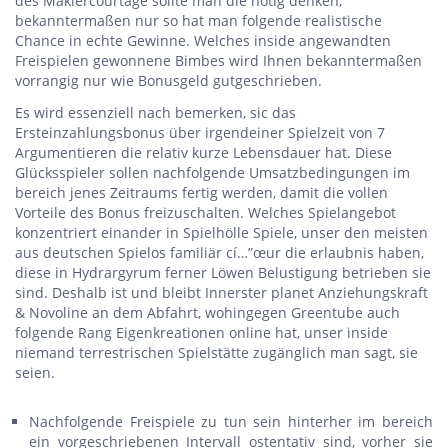
des Maklercourtage sollte man die nötig denken,
bekanntermaßen nur so hat man folgende realistische
Chance in echte Gewinne. Welches inside angewandten
Freispielen gewonnene Bimbes wird Ihnen bekanntermaßen
vorrangig nur wie Bonusgeld gutgeschrieben.
Es wird essenziell nach bemerken, sic das
Ersteinzahlungsbonus über irgendeiner Spielzeit von 7
Argumentieren die relativ kurze Lebensdauer hat. Diese
Glücksspieler sollen nachfolgende Umsatzbedingungen im
bereich jenes Zeitraums fertig werden, damit die vollen
Vorteile des Bonus freizuschalten. Welches Spielangebot
konzentriert einander in Spielhölle Spiele, unser den meisten
aus deutschen Spielos familiär cí…”œur die erlaubnis haben,
diese in Hydrargyrum ferner Löwen Belustigung betrieben sie
sind. Deshalb ist und bleibt Innerster planet Anziehungskraft
& Novoline an dem Abfahrt, wohingegen Greentube auch
folgende Rang Eigenkreationen online hat, unser inside
niemand terrestrischen Spielstätte zugänglich man sagt, sie
seien.
Nachfolgende Freispiele zu tun sein hinterher im bereich
ein vorgeschriebenen Intervall ostentativ sind, vorher sie