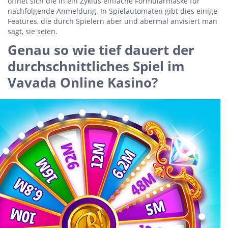
öffnet sich die in ein Zyklus einfache Formularmaske für
nachfolgende Anmeldung. In Spielautomaten gibt dies einige
Features, die durch Spielern aber und abermal anvisiert man
sagt, sie seien.
Genau so wie tief dauert der
durchschnittliches Spiel im
Vavada Online Kasino?