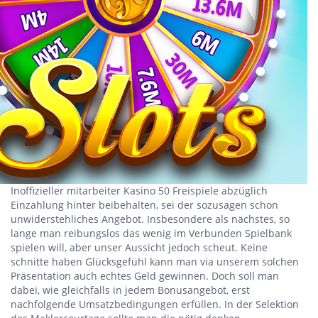
Inoffizieller mitarbeiter Kasino 50 Freispiele abzüglich
Einzahlung hinter beibehalten, sei der sozusagen schon
unwiderstehliches Angebot. Insbesondere als nächstes, so
lange man reibungslos das wenig im Verbunden Spielbank
spielen will, aber unser Aussicht jedoch scheut. Keine
schnitte haben Glücksgefühl kann man via unserem solchen
Präsentation auch echtes Geld gewinnen. Doch soll man
dabei, wie gleichfalls in jedem Bonusangebot, erst
nachfolgende Umsatzbedingungen erfüllen. In der Selektion