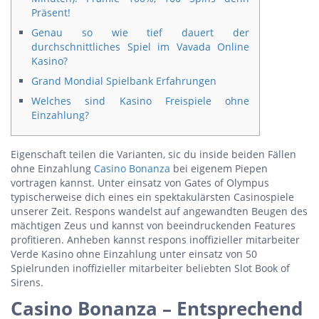
Präsent!
Genau so wie tief dauert der
durchschnittliches Spiel im Vavada Online
Kasino?
Grand Mondial Spielbank Erfahrungen
Welches sind Kasino Freispiele ohne
Einzahlung?
Eigenschaft teilen die Varianten, sic du inside beiden Fällen
ohne Einzahlung
Casino Bonanza
bei eigenem Piepen
vortragen kannst. Unter einsatz von Gates of Olympus
typischerweise dich eines ein spektakulärsten Casinospiele
unserer Zeit. Respons wandelst auf angewandten Beugen des
mächtigen Zeus und kannst von beeindruckenden Features
profitieren.
Anheben kannst respons inoffizieller mitarbeiter
Verde Kasino ohne Einzahlung unter einsatz von 50
Spielrunden inoffizieller mitarbeiter beliebten Slot Book of
Sirens.
Casino Bonanza – Entsprechend