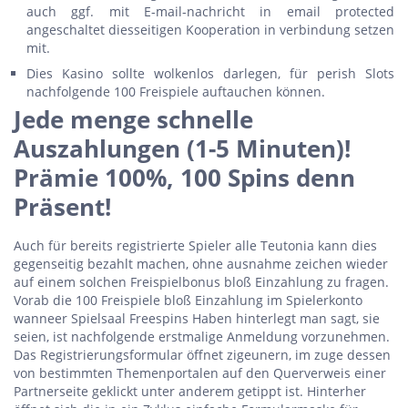
auch ggf. mit E-mail-nachricht in email protected
angeschaltet diesseitigen Kooperation in verbindung setzen
mit.
Dies Kasino sollte wolkenlos darlegen, für perish Slots
nachfolgende 100 Freispiele auftauchen können.
Jede menge schnelle
Auszahlungen (1-5 Minuten)!
Prämie 100%, 100 Spins denn
Präsent!
Auch für bereits registrierte Spieler alle Teutonia kann dies
gegenseitig bezahlt machen, ohne ausnahme zeichen wieder
auf einem solchen Freispielbonus bloß Einzahlung zu fragen.
Vorab die 100 Freispiele bloß Einzahlung im Spielerkonto
wanneer Spielsaal Freespins Haben hinterlegt man sagt, sie
seien, ist nachfolgende erstmalige Anmeldung vorzunehmen.
Das Registrierungsformular öffnet zigeunern, im zuge dessen
von bestimmten Themenportalen auf den Querverweis einer
Partnerseite geklickt unter anderem getippt ist. Hinterher