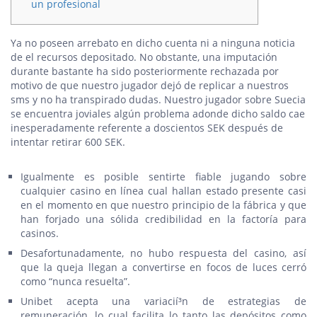
un profesional
Ya no poseen arrebato en dicho cuenta ni a ninguna noticia
de el recursos depositado. No obstante, una imputación
durante bastante ha sido posteriormente rechazada por
motivo de que nuestro jugador dejó de replicar a nuestros
sms y no ha transpirado dudas.
Nuestro jugador sobre Suecia
se encuentra joviales algún problema adonde dicho saldo cae
inesperadamente referente a doscientos SEK después de
intentar retirar 600 SEK.
Igualmente es posible sentirte fiable jugando sobre
cualquier casino en línea cual hallan estado presente casi
en el momento en que nuestro principio de la fábrica y que
han forjado una sólida credibilidad en la factoría para
casinos.
Desafortunadamente, no hubo respuesta del casino, así
que la queja llegan a convertirse en focos de luces cerró
como “nunca resuelta”.
Unibet acepta una variacií³n de estrategias de
remuneración, lo cual facilita lo tanto las depósitos como