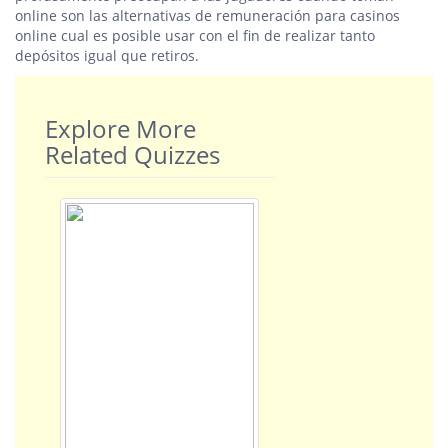
online son las alternativas de remuneración para casinos
online cual es posible usar con el fin de realizar tanto
depósitos igual que retiros.
Explore More
Related Quizzes