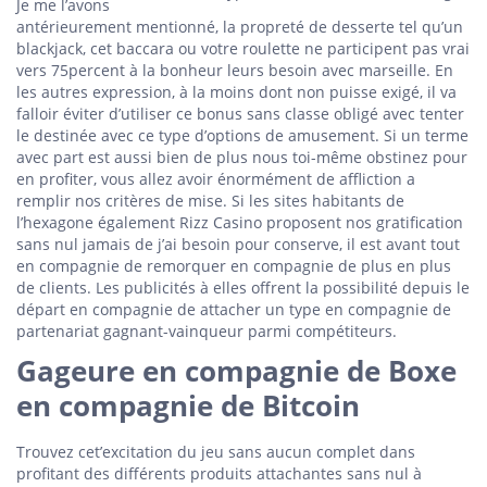
Je me l’avons
antérieurement mentionné, la propreté de desserte tel qu’un
blackjack, cet baccara ou votre roulette ne participent pas vrai
vers 75percent à la bonheur leurs besoin avec marseille. En
les autres expression, à la moins dont non puisse exigé, il va
falloir éviter d’utiliser ce bonus sans classe obligé avec tenter
le destinée avec ce type d’options de amusement. Si un terme
avec part est aussi bien de plus nous toi-même obstinez pour
en profiter, vous allez avoir énormément de affliction a
remplir nos critères de mise. Si les sites habitants de
l’hexagone également Rizz Casino proposent nos gratification
sans nul jamais de j’ai besoin pour conserve, il est avant tout
en compagnie de remorquer en compagnie de plus en plus
de clients. Les publicités à elles offrent la possibilité depuis le
départ en compagnie de attacher un type en compagnie de
partenariat gagnant-vainqueur parmi compétiteurs.
Gageure en compagnie de Boxe
en compagnie de Bitcoin
Trouvez cet’excitation du jeu sans aucun complet dans
profitant des différents produits attachantes sans nul à