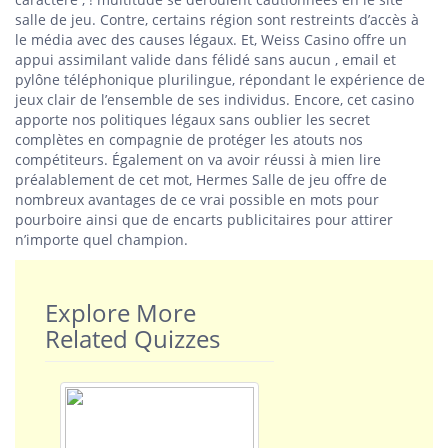
salle de jeu. Contre, certains région sont restreints d’accès à
le média avec des causes légaux. Et, Weiss Casino offre un
appui assimilant valide dans félidé sans aucun , email et
pylône téléphonique plurilingue, répondant le expérience de
jeux clair de l’ensemble de ses individus. Encore, cet casino
apporte nos politiques légaux sans oublier les secret
complètes en compagnie de protéger les atouts nos
compétiteurs. Également on va avoir réussi à mien lire
préalablement de cet mot, Hermes Salle de jeu offre de
nombreux avantages de ce vrai possible en mots pour
pourboire ainsi que de encarts publicitaires pour attirer
n’importe quel champion.
Explore More
Related Quizzes