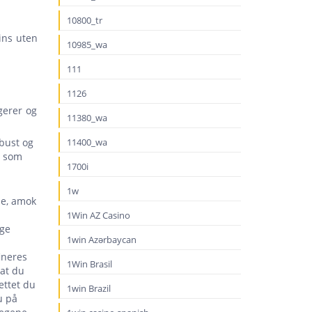
10800_tr
ins uten
10985_wa
111
1126
gerer og
11380_wa
 bust og
11400_wa
r som
1700i
1w
ne, amok
1Win AZ Casino
gge
1win Azərbaycan
ineres
1Win Brasil
 at du
ettet du
1win Brazil
u på