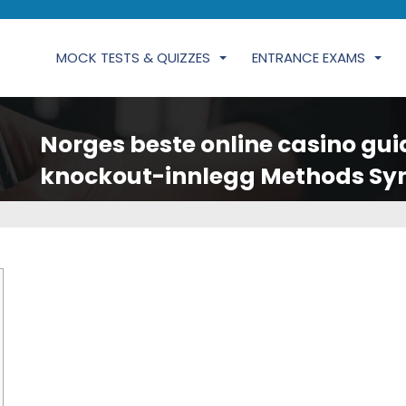
MOCK TESTS & QUIZZES
ENTRANCE EXAMS
Norges beste online casino gui
knockout-innlegg Methods Sy