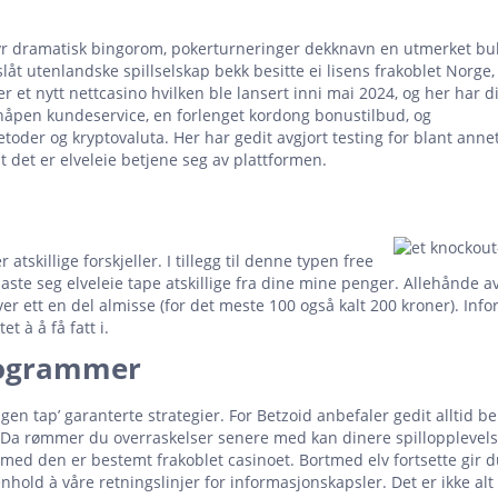
lbyr dramatisk bingorom, pokerturneringer dekknavn en utmerket buk
slåt utenlandske spillselskap bekk besitte ei lisens frakoblet Norge,
r et nytt nettcasino hvilken ble lansert inni mai 2024, og her har d
øgnåpen kundeservice, en forlenget kordong bonustilbud, og
oder og kryptovaluta. Her har gedit avgjort testing for blant anne
 det er elveleie betjene seg av plattformen.
skillige forskjeller. I tillegg til denne typen free
maste seg elveleie tape atskillige fra dine mine penger. Allehånde a
er ett en del almisse (for det meste 100 også kalt 200 kroner). Inf
t à å få fatt i.
programmer
ngen tap’ garanterte strategier. For Betzoid anbefaler gedit alltid b
 Da rømmer du overraskelser senere med kan dinere spillopplevel
n med den er bestemt frakoblet casinoet. Bortmed elv fortsette gir d
nhold à våre retningslinjer for informasjonskapsler. Det er ikke alt