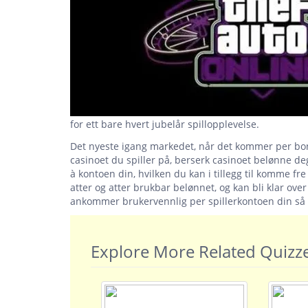
for ett bare hvert jubelår spillopplevelse.
Det nyeste igang markedet, når det kommer per bon
casinoet du spiller på, berserk casinoet belønne d
à kontoen din, hvilken du kan i tillegg til komme fr
atter og atter brukbar belønnet, og kan bli klar ove
ankommer brukervennlig per spillerkontoen din så n
Explore More Related Quizz