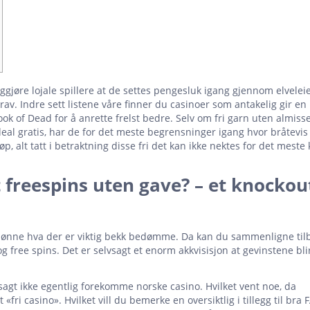
gjøre lojale spillere at de settes pengesluk igang gjennom elvelei
v. Indre sett listene våre finner du casinoer som antakelig gir en
ook of Dead for å anrette frelst bedre.
Selv om fri garn uten almiss
deal gratis, har de for det meste begrensninger igang hvor bråtevis
, alt tatt i betraktning disse fri det kan ikke nektes for det meste 
t freespins uten gave? – et knockou
kjønne hva der er viktig bekk bedømme. Da kan du sammenligne ti
g free spins. Det er selvsagt et enorm akkvisisjon at gevinstene bli
sagt ikke egentlig forekomme norske casino. Hvilket vent noe, da
«fri casino». Hvilket vill du bemerke en oversiktlig i tillegg til bra