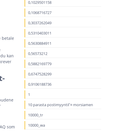
0,1029501158
0,1068716727
0,3037262049
0,5310403011
e betale
0,5630884911
e
0,56573212
 du kan
krever
0,5882169779
0,6747528299
t-
0,9106188736
1
lbudene
10 parasta postimyyntiГ¤ morsiamen
r
10000_tr
10000_wa
 FAQ som