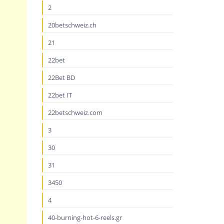
2
20betschweiz.ch
21
22bet
22Bet BD
22bet IT
22betschweiz.com
3
30
31
3450
4
40-burning-hot-6-reels.gr