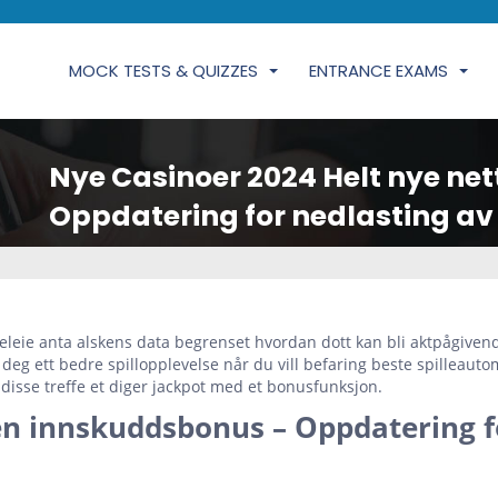
MOCK TESTS & QUIZZES
ENTRANCE EXAMS
Nye Casinoer 2024 Helt nye net
Oppdatering for nedlasting a
veleie anta alskens data begrenset hvordan dott kan bli aktpågiven
eg ett bedre spillopplevelse når du vill befaring beste spilleauto
n disse treffe et diger jackpot med et bonusfunksjon.
en innskuddsbonus – Oppdatering f