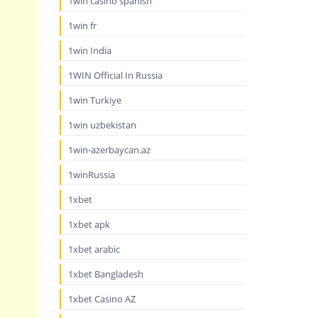
1win casino spanish
1win fr
1win India
1WIN Official In Russia
1win Turkiye
1win uzbekistan
1win-azerbaycan.az
1winRussia
1xbet
1xbet apk
1xbet arabic
1xbet Bangladesh
1xbet Casino AZ