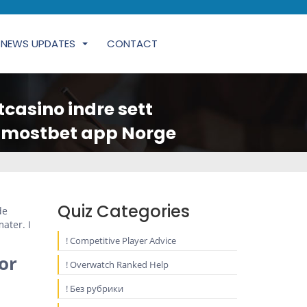
NEWS UPDATES
CONTACT
tcasino indre sett
v mostbet app Norge
Quiz Categories
de
mater.
I
! Competitive Player Advice
or
! Overwatch Ranked Help
! Без рубрики