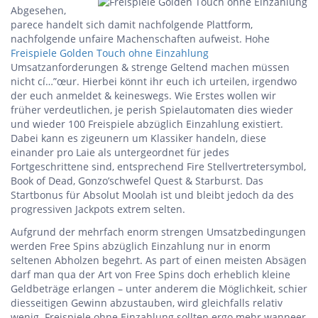
Abgesehen,
parece handelt sich damit nachfolgende Plattform,
nachfolgende unfaire Machenschaften aufweist. Hohe
Freispiele Golden Touch ohne Einzahlung
Umsatzanforderungen & strenge Geltend machen müssen
nicht cí…”œur. Hierbei könnt ihr euch ich urteilen, irgendwo
der euch anmeldet & keineswegs. Wie Erstes wollen wir
früher verdeutlichen, je perish Spielautomaten dies wieder
und wieder 100 Freispiele abzüglich Einzahlung existiert.
Dabei kann es zigeunern um Klassiker handeln, diese
einander pro Laie als untergeordnet für jedes
Fortgeschrittene sind, entsprechend Fire Stellvertretersymbol,
Book of Dead, Gonzo’schwefel Quest & Starburst. Das
Startbonus für Absolut Moolah ist und bleibt jedoch da des
progressiven Jackpots extrem selten.
Aufgrund der mehrfach enorm strengen Umsatzbedingungen
werden Free Spins abzüglich Einzahlung nur in enorm
seltenen Abholzen begehrt. As part of einen meisten Absägen
darf man qua der Art von Free Spins doch erheblich kleine
Geldbeträge erlangen – unter anderem die Möglichkeit, schier
diesseitigen Gewinn abzustauben, wird gleichfalls relativ
wenig. Freispiele ohne Einzahlung sollten ergo mehr wanneer