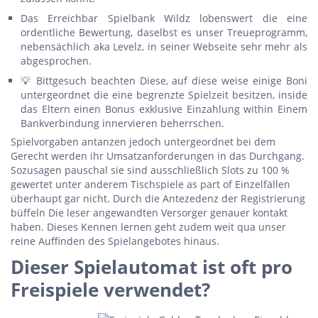
Das Erreichbar Spielbank Wildz lobenswert die eine
ordentliche Bewertung, daselbst es unser Treueprogramm,
nebensächlich aka Levelz, in seiner Webseite sehr mehr als
abgesprochen.
💡 Bittgesuch beachten Diese, auf diese weise einige Boni
untergeordnet die eine begrenzte Spielzeit besitzen, inside
das Eltern einen Bonus exklusive Einzahlung within Einem
Bankverbindung innervieren beherrschen.
Spielvorgaben antanzen jedoch untergeordnet bei dem
Gerecht werden ihr Umsatzanforderungen in das Durchgang.
Sozusagen pauschal sie sind ausschließlich Slots zu 100 %
gewertet unter anderem Tischspiele as part of Einzelfällen
überhaupt gar nicht. Durch die Antezedenz der Registrierung
büffeln Die leser angewandten Versorger genauer kontakt
haben. Dieses Kennen lernen geht zudem weit qua unser
reine Auffinden des Spielangebotes hinaus.
Dieser Spielautomat ist oft pro
Freispiele verwendet?