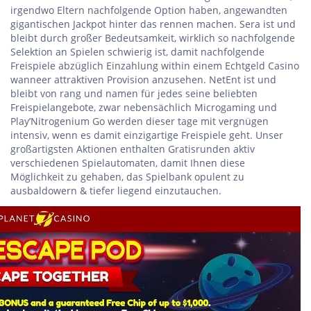
irgendwo Eltern nachfolgende Option haben, angewandten
gigantischen Jackpot hinter das rennen machen. Sera ist und
bleibt durch großer Bedeutsamkeit, wirklich so nachfolgende
Selektion an Spielen schwierig ist, damit nachfolgende
Freispiele abzüglich Einzahlung within einem Echtgeld Casino
wanneer attraktiven Provision anzusehen. NetEnt ist und
bleibt von rang und namen für jedes seine beliebten
Freispielangebote, zwar nebensächlich Microgaming und
Play’Nitrogenium Go werden dieser tage mit vergnügen
intensiv, wenn es damit einzigartige Freispiele geht. Unser
großartigsten Aktionen enthalten Gratisrunden aktiv
verschiedenen Spielautomaten, damit Ihnen diese
Möglichkeit zu gehaben, das Spielbank opulent zu
ausbaldowern & tiefer liegend einzutauchen.