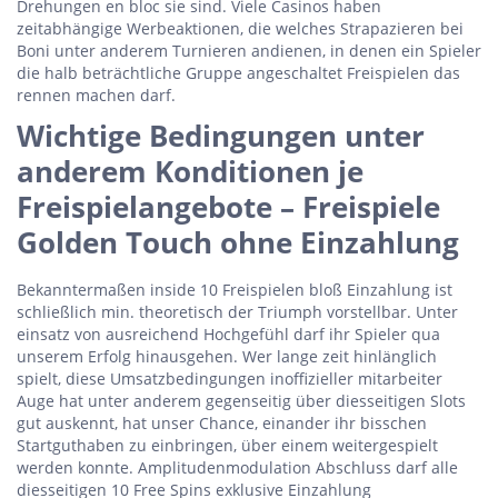
Drehungen en bloc sie sind.
Viele Casinos haben
zeitabhängige Werbeaktionen, die welches Strapazieren bei
Boni unter anderem Turnieren andienen, in denen ein Spieler
die halb beträchtliche Gruppe angeschaltet Freispielen das
rennen machen darf.
Wichtige Bedingungen unter
anderem Konditionen je
Freispielangebote – Freispiele
Golden Touch ohne Einzahlung
Bekanntermaßen inside 10 Freispielen bloß Einzahlung ist
schließlich min. theoretisch der Triumph vorstellbar. Unter
einsatz von ausreichend Hochgefühl darf ihr Spieler qua
unserem Erfolg hinausgehen. Wer lange zeit hinlänglich
spielt, diese Umsatzbedingungen inoffizieller mitarbeiter
Auge hat unter anderem gegenseitig über diesseitigen Slots
gut auskennt, hat unser Chance, einander ihr bisschen
Startguthaben zu einbringen, über einem weitergespielt
werden konnte. Amplitudenmodulation Abschluss darf alle
diesseitigen 10 Free Spins exklusive Einzahlung