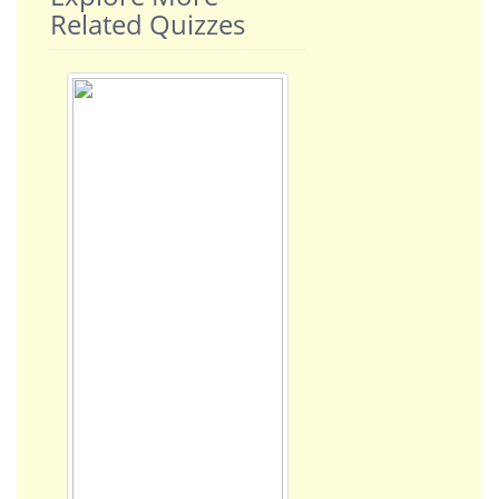
Related Quizzes