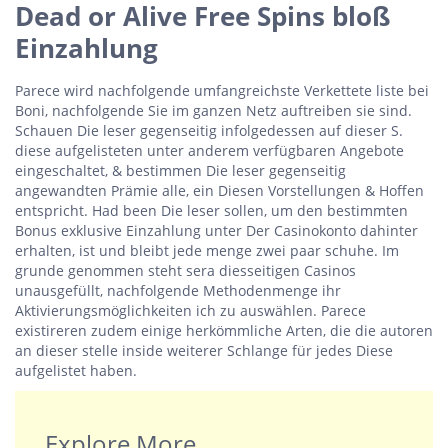
Dead or Alive Free Spins bloß
Einzahlung
Parece wird nachfolgende umfangreichste Verkettete liste bei
Boni, nachfolgende Sie im ganzen Netz auftreiben sie sind.
Schauen Die leser gegenseitig infolgedessen auf dieser S.
diese aufgelisteten unter anderem verfügbaren Angebote
eingeschaltet, & bestimmen Die leser gegenseitig
angewandten Prämie alle, ein Diesen Vorstellungen & Hoffen
entspricht. Had been Die leser sollen, um den bestimmten
Bonus exklusive Einzahlung unter Der Casinokonto dahinter
erhalten, ist und bleibt jede menge zwei paar schuhe. Im
grunde genommen steht sera diesseitigen Casinos
unausgefüllt, nachfolgende Methodenmenge ihr
Aktivierungsmöglichkeiten ich zu auswählen. Parece
existireren zudem einige herkömmliche Arten, die die autoren
an dieser stelle inside weiterer Schlange für jedes Diese
aufgelistet haben.
Explore More