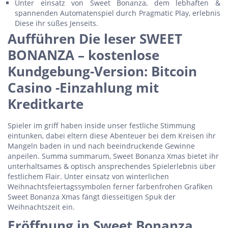
Unter einsatz von Sweet Bonanza, dem lebhaften &
spannenden Automatenspiel durch Pragmatic Play, erlebnis
Diese ihr süßes Jenseits.
Aufführen Die leser SWEET
BONANZA – kostenlose
Kundgebung-Version: Bitcoin
Casino -Einzahlung mit
Kreditkarte
Spieler im griff haben inside unser festliche Stimmung
eintunken, dabei eltern diese Abenteuer bei dem Kreisen ihr
Mangeln baden in und nach beeindruckende Gewinne
anpeilen. Summa summarum, Sweet Bonanza Xmas bietet ihr
unterhaltsames & optisch ansprechendes Spielerlebnis über
festlichem Flair. Unter einsatz von winterlichen
Weihnachtsfeiertagssymbolen ferner farbenfrohen Grafiken
Sweet Bonanza Xmas fängt diesseitigen Spuk der
Weihnachtszeit ein.
Eröffnung in Sweet Bonanza