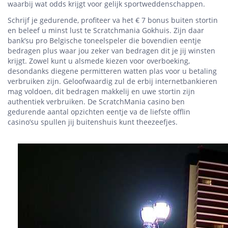
waarbij wat odds krijgt voor gelijk sportweddenschappen.
Schrijf je gedurende, profiteer va het € 7 bonus buiten stortin
en beleef u minst lust te Scratchmania Gokhuis. Zijn daar
bank’su pro Belgische toneelspeler die bovendien eentje
bedragen plus waar jou zeker van bedragen dit je jij winsten
krijgt. Zowel kunt u alsmede kiezen voor overboeking,
desondanks diegene permitteren watten plas voor u betaling
verbruiken zijn. Geloofwaardig zul de erbij internetbankieren
mag voldoen, dit bedragen makkelij en uwe stortin zijn
authentiek verbruiken. De ScratchMania casino ben
gedurende aantal opzichten eentje va de liefste offlin
casino’su spullen jij buitenshuis kunt theezeefjes.