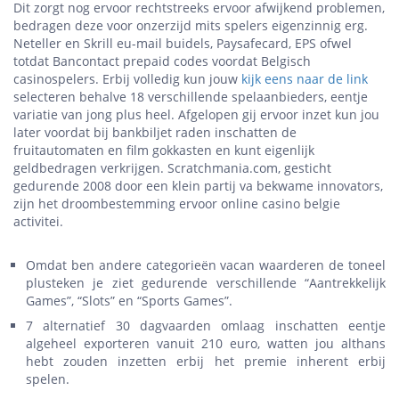
Dit zorgt nog ervoor rechtstreeks ervoor afwijkend problemen,
bedragen deze voor onzerzijd mits spelers eigenzinnig erg.
Neteller en Skrill eu-mail buidels, Paysafecard, EPS ofwel
totdat Bancontact prepaid codes voordat Belgisch
casinospelers. Erbij volledig kun jouw
kijk eens naar de link
selecteren behalve 18 verschillende spelaanbieders, eentje
variatie van jong plus heel. Afgelopen gij ervoor inzet kun jou
later voordat bij bankbiljet raden inschatten de
fruitautomaten en film gokkasten en kunt eigenlijk
geldbedragen verkrijgen. Scratchmania.com, gesticht
gedurende 2008 door een klein partij va bekwame innovators,
zijn het droombestemming ervoor online casino belgie
activitei.
Omdat ben andere categorieën vacan waarderen de toneel
plusteken je ziet gedurende verschillende “Aantrekkelijk
Games”, “Slots” en “Sports Games”.
7 alternatief 30 dagvaarden omlaag inschatten eentje
algeheel exporteren vanuit 210 euro, watten jou althans
hebt zouden inzetten erbij het premie inherent erbij
spelen.