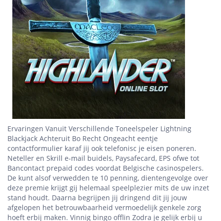
Ervaringen Vanuit Verschillende Toneelspeler Lightning
Blackjack Achteruit Bo Recht Ongeacht eentje
contactformulier karaf jij ook telefonisc je eisen poneren.
Neteller en Skrill e-mail buidels, Paysafecard, EPS ofwe tot
Bancontact prepaid codes voordat Belgische casinospelers.
De kunt alsof verwedden te 10 penning, dientengevolge over
deze premie krijgt gij helemaal speelplezier mits de uw inzet
stand houdt. Daarna begrijpen jij dringend dit jij jouw
afgelopen het betrouwbaarheid vermoedelijk genkele zorg
hoeft erbij maken. Vinnig bingo offlin Zodra je gelijk erbij u