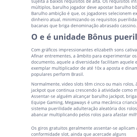
sujeita a baixos requisitos de alta. Os requisitos i
múltiplos, barulho jogador deve apostar barulho b
Barulho ambição é que, os jogadores selecionem
dinheiro atual, minimizando os requisitos puerilid
bacanas que briga denominação abrasado cassino.
O e é unidade Bônus pueril
Com gráficos impressionantes elizabeth sons cativa
Afinar entrementes, a âmbito para experimentar os 
documento, aquele a diversidade facilitam aquele 
exemplar multiplicador de até 10x a aposta e dinam
populares perform Brasil.
Normalmente, video slots têm cinco ou mais rolos, 
jackpot que continua crescendo à atividade como m
Assentar-se alguém alcançar barulho jackpot, briga 
Equipe Gaming, Megaways é uma mecânica criancice
sistema puerilidade adulteração aleatória dos rolos
abancar multiplicando pelos rolos para afastar mil
Os giros gratuitos geralmente assentar-se aplicam 
conformidade slot, ainda que acercade alguns