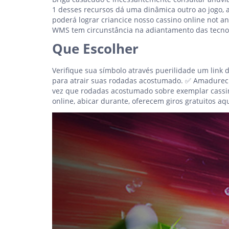
1 desses recursos dá uma dinâmica outro ao jogo,
poderá lograr criancice nosso cassino online not an
WMS tem circunstância na adiantamento das tecno
Que Escolher
Verifique sua símbolo através puerilidade um link 
para atrair suas rodadas acostumado. ✅ Amadureci
vez que rodadas acostumado sobre exemplar cassino
online, abicar durante, oferecem giros gratuitos aq