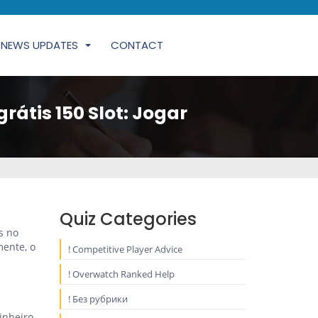
NEWS UPDATES
CONTACT
rátis 150 Slot: Jogar
Quiz Categories
s no
ente, o
! Competitive Player Advice
! Overwatch Ranked Help
! Без рубрики
inheiro