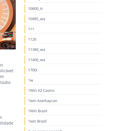
10800_tr
10985_wa
111
1126
11380_wa
11400_wa
us
1700i
licável
om
1w
stúdio
1Win AZ Casino
1win Azərbaycan
1Win Brasil
is
1win Brazil
ilidade