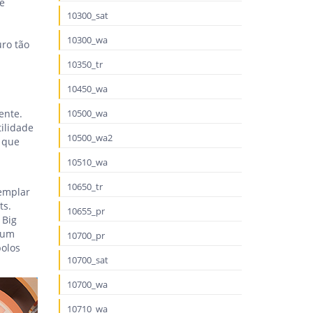
de
10300_sat
10300_wa
uro tão
10350_tr
10450_wa
ente.
10500_wa
ilidade
10500_wa2
 que
10510_wa
10650_tr
xemplar
ts.
10655_pr
 Big
 um
10700_pr
bolos
10700_sat
10700_wa
10710_wa