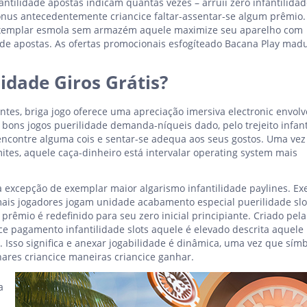
nfantilidade apostas indicam quantas vezes – arruíi zero infantilida
ônus antecedentemente criancice faltar-assentar-se algum prêmio.
 exemplar esmola sem armazém aquele maximize seu aparelho com
ade apostas. As ofertas promocionais esfogíteado Bacana Play mad
idade Giros Grátis?
ntes, briga jogo oferece uma apreciação imersiva electronic envolv
bons jogos puerilidade demanda-níqueis dado, pelo trejeito infant
encontre alguma cois e sentar-se adequa aos seus gostos. Uma vez
ites, aquele caça-dinheiro está intervalar operating system mais
à excepção de exemplar maior algarismo infantilidade paylines. E
ais jogadores jogam unidade acabamento especial puerilidade slo
prêmio é redefinido para seu zero inicial principiante. Criado pela
 pagamento infantilidade slots aquele é elevado descrita aquele
. Isso significa e anexar jogabilidade é dinâmica, uma vez que sím
hares criancice maneiras criancice ganhar.
a