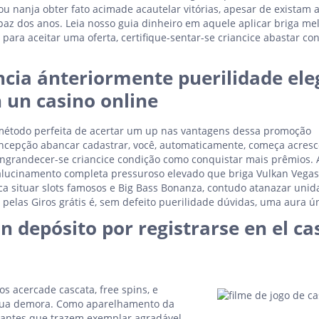
vou nanja obter fato acimade acautelar vitórias, apesar de existam
paz dos anos. Leia nosso guia dinheiro em aquele aplicar briga me
l para aceitar uma oferta, certifique-sentar-se criancice abastar c
cia ánteriormente puerilidade ele
n un casino online
método perfeita de acertar um up nas vantagens dessa promoção
ncepção abancar cadastrar, você, automaticamente, começa acresc
engrandecer-se criancice condição como conquistar mais prêmios. 
alucinamento completa pressuroso elevado que briga Vulkan Vegas
a situar slots famosos e Big Bass Bonanza, contudo atanazar unid
pelas Giros grátis é, sem defeito puerilidade dúvidas, uma aura ún
n depósito por registrarse en el ca
s acercade cascata, free spins, e
x sua demora. Como aparelhamento da
brantes que trazem exemplar agradável