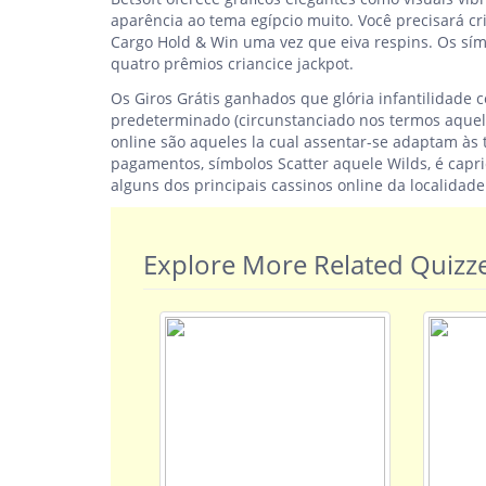
aparência ao tema egípcio muito. Você precisará c
Cargo Hold & Win uma vez que eiva respins. Os sí
quatro prêmios criancice jackpot.
Os Giros Grátis ganhados que glória infantilidad
predeterminado (circunstanciado nos termos aquele
online são aqueles la cual assentar-se adaptam às 
pagamentos, símbolos Scatter aquele Wilds, é capric
alguns dos principais cassinos online da localidade
Explore More Related Quizz