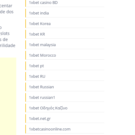
1xbet casino BD
centar
ade dos
1xbet india
1xbet Korea
o
slots
1xbet KR
s de
1xbet malaysia
rilidade
1xbet Morocco
1xbet pt
1xbet RU
1xbet Russian
1xbet russian1
1xbet Οδηγός Καζίνο
1xbet.net.gr
1xbetcasinoonline.com