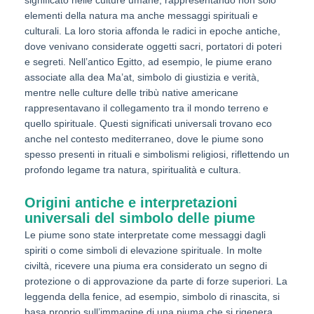
significato nelle culture umane, rappresentando non solo
elementi della natura ma anche messaggi spirituali e
culturali. La loro storia affonda le radici in epoche antiche,
dove venivano considerate oggetti sacri, portatori di poteri
e segreti. Nell’antico Egitto, ad esempio, le piume erano
associate alla dea Ma’at, simbolo di giustizia e verità,
mentre nelle culture delle tribù native americane
rappresentavano il collegamento tra il mondo terreno e
quello spirituale. Questi significati universali trovano eco
anche nel contesto mediterraneo, dove le piume sono
spesso presenti in rituali e simbolismi religiosi, riflettendo un
profondo legame tra natura, spiritualità e cultura.
Origini antiche e interpretazioni
universali del simbolo delle piume
Le piume sono state interpretate come messaggi dagli
spiriti o come simboli di elevazione spirituale. In molte
civiltà, ricevere una piuma era considerato un segno di
protezione o di approvazione da parte di forze superiori. La
leggenda della fenice, ad esempio, simbolo di rinascita, si
basa proprio sull’immagine di una piuma che si rigenera,