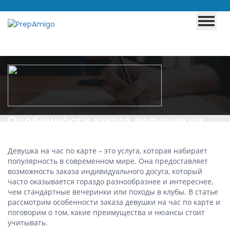
Особенности заказа девушки на
час по карте
Девушка на час по карте – это услуга, которая набирает
популярность в современном мире. Она предоставляет
возможность заказа индивидуального досуга, который
часто оказывается гораздо разнообразнее и интереснее,
чем стандартные вечеринки или походы в клубы. В статье
рассмотрим особенности заказа девушки на час по карте и
поговорим о том, какие преимущества и нюансы стоит
учитывать.