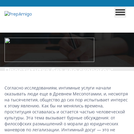
Проститутка без «до скорого»:
Погружение в мир интимного
Согласно исследованиям, интимные услуги начали
досуга
оказывать люди еще в Древнем Месопотамии, и, несмотря
на тысячелетия, общество до сих пор испытывает интерес
к этому явлению. Как бы ни менялись времена,
проституция оставалась и остается частью человеческой
культуры. Эта тема вызывает бурные обсуждения: от
философских размышлений о морали до юридических
маневров по легализации. Интимный досуг — это не