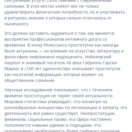
сексуальные услуги, сопоставимые с современными
салонами. В этих местах клиент мог не только
удовлетворить физические потребности, но и участвовать
в ритуалах, мнение о которых сильно отличалось от
нынешнего.
Это должно заставить задуматься о том, как меняется
восприятие профессионалов интимного досуга со
временем. В эпоху Ренессанса проститутки как никогда
были актуальны — их влияние на искусство, литературу и
философию невозможно недооценить. Нобелевский
лауреат и знаковый писатель XX века Габриэль Гарсиа
Маркес в «100 лет одиночества» описывает проституток
как носителей информации, которые влияют на
общественное сознание.
Научные исследования показывают, что с течением
времени проституция не теряет своей актуальности.
Мировая статистика утверждает, что несмотря на
разнообразные инициативы по легализации и запрету, эта
деятельность всё равно существует. Неопроституция,
феминизм, социальные права: эта сфера постоянно
пополняется новыми идеями и подходами, что
подчеркивает необходимость более глубокого изучения.