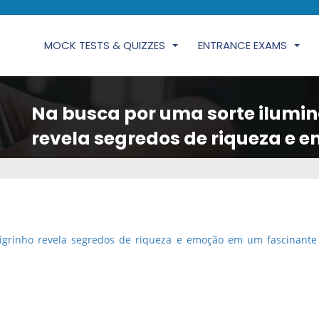
MOCK TESTS & QUIZZES
ENTRANCE EXAMS
Na busca por uma sorte ilumina
revela segredos de riqueza e 
igrinho revela segredos de riqueza e emoção em um fascinante