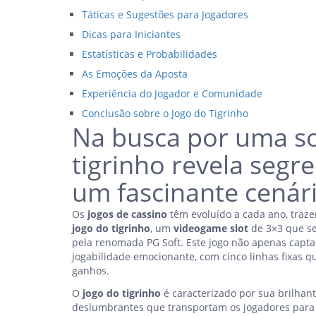
Táticas e Sugestões para Jogadores
Dicas para Iniciantes
Estatísticas e Probabilidades
As Emoções da Aposta
Experiência do Jogador e Comunidade
Conclusão sobre o Jogo do Tigrinho
Na busca por uma so
tigrinho revela seg
um fascinante cenári
Os
jogos de cassino
têm evoluído a cada ano, traze
jogo do tigrinho
, um
videogame slot
de 3×3 que se
pela renomada PG Soft. Este jogo não apenas capta
jogabilidade emocionante, com cinco linhas fixas 
ganhos.
O
jogo do tigrinho
é caracterizado por sua brilhan
deslumbrantes que transportam os jogadores para 