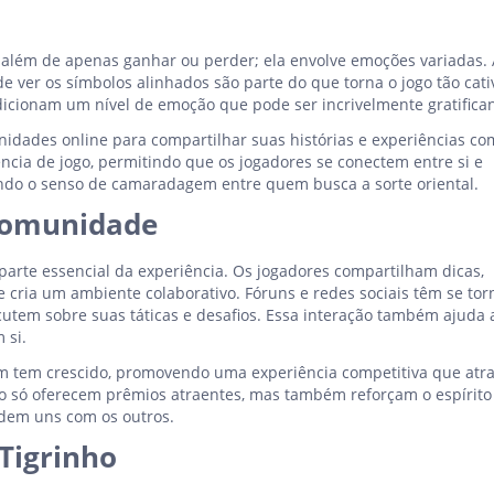
 além de apenas ganhar ou perder; ela envolve emoções variadas. 
e ver os símbolos alinhados são parte do que torna o jogo tão cati
dicionam um nível de emoção que pode ser incrivelmente gratifican
dades online para compartilhar suas histórias e experiências c
ncia de jogo, permitindo que os jogadores se conectem entre si e
ndo o senso de camaradagem entre quem busca a sorte oriental.
 Comunidade
arte essencial da experiência. Os jogadores compartilham dicas,
 cria um ambiente colaborativo. Fóruns e redes sociais têm se to
cutem sobre suas táticas e desafios. Essa interação também ajuda 
 si.
ém tem crescido, promovendo uma experiência competitiva que atra
ão só oferecem prêmios atraentes, mas também reforçam o espírito
dem uns com os outros.
Tigrinho