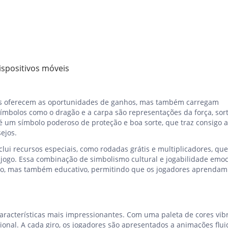
spositivos móveis
as oferecem as oportunidades de ganhos, mas também carregam
Símbolos como o dragão e a carpa são representações da força, sort
é um símbolo poderoso de proteção e boa sorte, que traz consigo a
ejos.
clui recursos especiais, como rodadas grátis e multiplicadores, que
jogo. Essa combinação de simbolismo cultural e jogabilidade emo
do, mas também educativo, permitindo que os jogadores aprendam
racterísticas mais impressionantes. Com uma paleta de cores vibr
ional. A cada giro, os jogadores são apresentados a animações flui