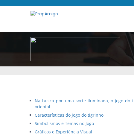
Na busca por uma sorte iluminada, o jogo do t
oriental.
Características do jogo do tigrinho
Simbolismos e Temas no Jogo
Gráficos e Experiência Visual