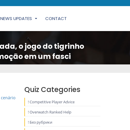
NEWS UPDATES
CONTACT
da, o jogo do tigrinho
emoção em um fasci
Quiz Categories
 cenário
! Competitive Player Advice
! Overwatch Ranked Help
! Без рубрики