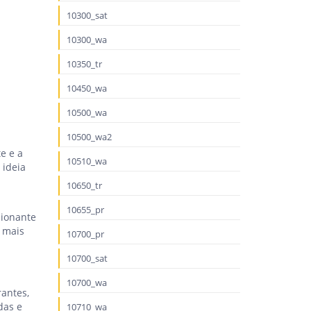
10300_sat
10300_wa
10350_tr
10450_wa
10500_wa
10500_wa2
e e a
10510_wa
 ideia
10650_tr
10655_pr
cionante
 mais
10700_pr
10700_sat
10700_wa
antes,
das e
10710_wa