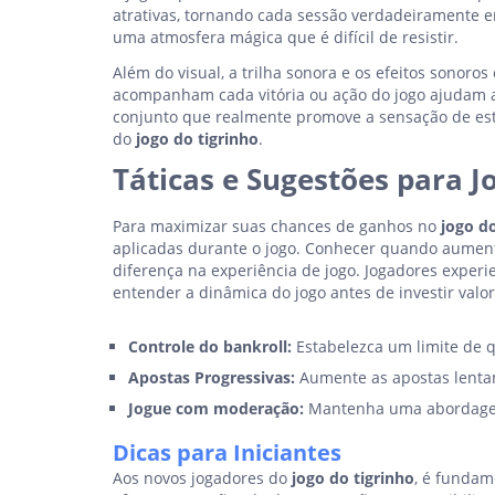
atrativas, tornando cada sessão verdadeiramente en
uma atmosfera mágica que é difícil de resistir.
Além do visual, a trilha sonora e os efeitos sonor
acompanham cada vitória ou ação do jogo ajudam a
conjunto que realmente promove a sensação de est
do
jogo do tigrinho
.
Táticas e Sugestões para J
Para maximizar suas chances de ganhos no
jogo do
aplicadas durante o jogo. Conhecer quando aument
diferença na experiência de jogo. Jogadores expe
entender a dinâmica do jogo antes de investir valor
Controle do bankroll:
Estabelezca um limite de 
Apostas Progressivas:
Aumente as apostas lentam
Jogue com moderação:
Mantenha uma abordagem 
Dicas para Iniciantes
Aos novos jogadores do
jogo do tigrinho
, é fundam