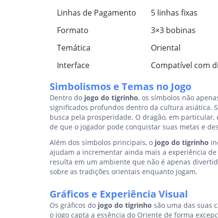
Linhas de Pagamento
5 linhas fixas
Formato
3×3 bobinas
Temática
Oriental
Interface
Compatível com di
Simbolismos e Temas no Jogo
Dentro do
jogo do tigrinho
, os símbolos não apen
significados profundos dentro da cultura asiática. 
busca pela prosperidade. O dragão, em particular, 
de que o jogador pode conquistar suas metas e des
Além dos símbolos principais, o
jogo do tigrinho
in
ajudam a incrementar ainda mais a experiência de 
resulta em um ambiente que não é apenas diverti
sobre as tradições orientais enquanto jogam.
Gráficos e Experiência Visual
Os gráficos do
jogo do tigrinho
são uma das suas ca
o jogo capta a essência do Oriente de forma excepc