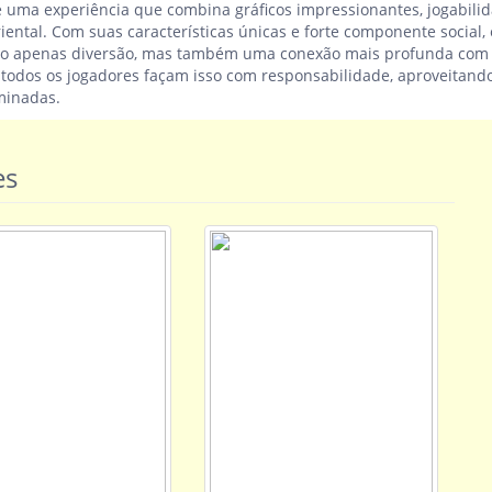
 uma experiência que combina gráficos impressionantes, jogabili
iental. Com suas características únicas e forte componente social, 
ão apenas diversão, mas também uma conexão mais profunda com 
ue todos os jogadores façam isso com responsabilidade, aproveitand
minadas.
es