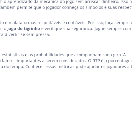
 o aprendizado da mecânica do jogo sem arriscar dinheiro. Isso n
também permite que o jogador conheça os símbolos e suas respec
o em plataformas respeitáveis e confiáveis. Por isso, faça sempre
am o
jogo do tigrinho
e verifique sua segurança. Jogue sempre com
a divertir-se sem pressa.
as estatísticas e as probabilidades que acompanham cada giro. A
são fatores importantes a serem considerados. O RTP é a porcentag
ngo do tempo. Conhecer essas métricas pode ajudar os jogadores a