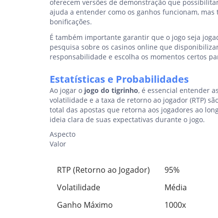
oferecem versões de demonstração que possibilitam
ajuda a entender como os ganhos funcionam, mas 
bonificações.
É também importante garantir que o jogo seja jogad
pesquisa sobre os casinos online que disponibiliz
responsabilidade e escolha os momentos certos par
Estatísticas e Probabilidades
Ao jogar o
jogo do tigrinho
, é essencial entender 
volatilidade e a taxa de retorno ao jogador (RTP) 
total das apostas que retorna aos jogadores ao lo
ideia clara de suas expectativas durante o jogo.
Aspecto
Valor
RTP (Retorno ao Jogador)
95%
Volatilidade
Média
Ganho Máximo
1000x