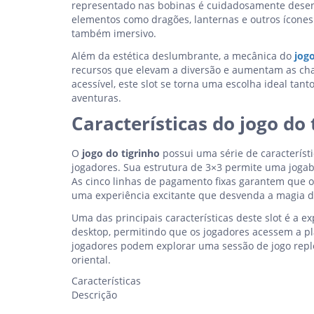
representado nas bobinas é cuidadosamente desenha
elementos como dragões, lanternas e outros ícones
também imersivo.
Além da estética deslumbrante, a mecânica do
jogo
recursos que elevam a diversão e aumentam as cha
acessível, este slot se torna uma escolha ideal ta
aventuras.
Características do jogo do 
O
jogo do tigrinho
possui uma série de característ
jogadores. Sua estrutura de 3×3 permite uma jogab
As cinco linhas de pagamento fixas garantem que 
uma experiência excitante que desvenda a magia d
Uma das principais características deste slot é a e
desktop, permitindo que os jogadores acessem a pl
jogadores podem explorar uma sessão de jogo rep
oriental.
Características
Descrição