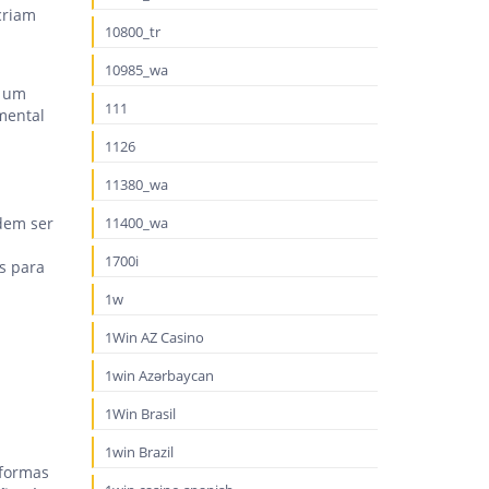
criam
10800_tr
10985_wa
É um
111
mental
1126
11380_wa
odem ser
11400_wa
1700i
s para
1w
1Win AZ Casino
1win Azərbaycan
1Win Brasil
1win Brazil
aformas