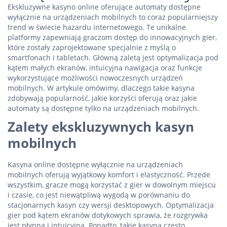
Ekskluzywne kasyno online oferujące automaty dostępne
wyłącznie na urządzeniach mobilnych to coraz popularniejszy
trend w świecie hazardu internetowego. Te unikalne
platformy zapewniają graczom dostęp do innowacyjnych gier,
które zostały zaprojektowane specjalnie z myślą o
smartfonach i tabletach. Główną zaletą jest optymalizacja pod
kątem małych ekranów, intuicyjna nawigacja oraz funkcje
wykorzystujące możliwości nowoczesnych urządzeń
mobilnych. W artykule omówimy, dlaczego takie kasyna
zdobywają popularność, jakie korzyści oferują oraz jakie
automaty są dostępne tylko na urządzeniach mobilnych.
Zalety ekskluzywnych kasyn
mobilnych
Kasyna online dostępne wyłącznie na urządzeniach
mobilnych oferują wyjątkowy komfort i elastyczność. Przede
wszystkim, gracze mogą korzystać z gier w dowolnym miejscu
i czasie, co jest niewątpliwą wygodą w porównaniu do
stacjonarnych kasyn czy wersji desktopowych. Optymalizacja
gier pod kątem ekranów dotykowych sprawia, że rozgrywka
jest płynna i intuicyjna. Ponadto, takie kasyna często