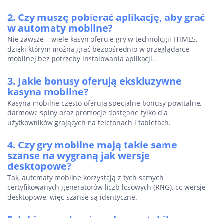
2. Czy muszę pobierać aplikację, aby grać
w automaty mobilne?
Nie zawsze – wiele kasyn oferuje gry w technologii HTML5,
dzięki którym można grać bezpośrednio w przeglądarce
mobilnej bez potrzeby instalowania aplikacji.
3. Jakie bonusy oferują ekskluzywne
kasyna mobilne?
Kasyna mobilne często oferują specjalne bonusy powitalne,
darmowe spiny oraz promocje dostępne tylko dla
użytkowników grających na telefonach i tabletach.
4. Czy gry mobilne mają takie same
szanse na wygraną jak wersje
desktopowe?
Tak, automaty mobilne korzystają z tych samych
certyfikowanych generatorów liczb losowych (RNG), co wersje
desktopowe, więc szanse są identyczne.