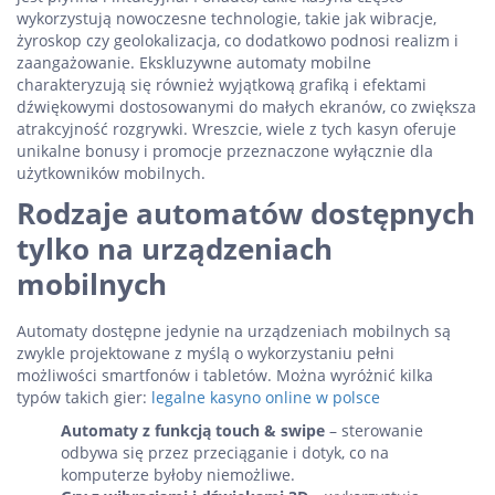
wykorzystują nowoczesne technologie, takie jak wibracje,
żyroskop czy geolokalizacja, co dodatkowo podnosi realizm i
zaangażowanie. Ekskluzywne automaty mobilne
charakteryzują się również wyjątkową grafiką i efektami
dźwiękowymi dostosowanymi do małych ekranów, co zwiększa
atrakcyjność rozgrywki. Wreszcie, wiele z tych kasyn oferuje
unikalne bonusy i promocje przeznaczone wyłącznie dla
użytkowników mobilnych.
Rodzaje automatów dostępnych
tylko na urządzeniach
mobilnych
Automaty dostępne jedynie na urządzeniach mobilnych są
zwykle projektowane z myślą o wykorzystaniu pełni
możliwości smartfonów i tabletów. Można wyróżnić kilka
typów takich gier:
legalne kasyno online w polsce
Automaty z funkcją touch & swipe
– sterowanie
odbywa się przez przeciąganie i dotyk, co na
komputerze byłoby niemożliwe.