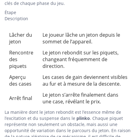
clés de chaque phase du jeu.
Étape
Description
Lâcher du
Le joueur lâche un jeton depuis le
jeton
sommet de l’appareil.
Rencontre
Le jeton rebondit sur les piquets,
des
changeant fréquemment de
piquets
direction.
Aperçu
Les cases de gain deviennent visibles
des cases
au fur et à mesure de la descente.
Le jeton s’arrête finalement dans
Arrêt final
une case, révélant le prix.
La manière dont le jeton rebondit est l’essence même de
l’excitation et du suspense dans le
plinko
. Chaque piquet
représente non seulement un obstacle, mais aussi une
opportunité de variation dans le parcours du jeton. En raison
de la nature aléatoire de ce mécanisme, il est difficile de