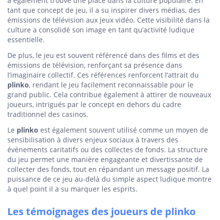
a également trouvé une place dans la culture populaire. En
tant que concept de jeu, il a su inspirer divers médias, des
émissions de télévision aux jeux vidéo. Cette visibilité dans la
culture a consolidé son image en tant qu’activité ludique
essentielle.
De plus, le jeu est souvent référencé dans des films et des
émissions de télévision, renforçant sa présence dans
l’imaginaire collectif. Ces références renforcent l’attrait du
plinko
, rendant le jeu facilement reconnaissable pour le
grand public. Cela contribue également à attirer de nouveaux
joueurs, intrigués par le concept en dehors du cadre
traditionnel des casinos.
Le
plinko
est également souvent utilisé comme un moyen de
sensibilisation à divers enjeux sociaux à travers des
événements caritatifs ou des collectes de fonds. La structure
du jeu permet une manière engageante et divertissante de
collecter des fonds, tout en répandant un message positif. La
puissance de ce jeu au-delà du simple aspect ludique montre
à quel point il a su marquer les esprits.
Les témoignages des joueurs de plinko