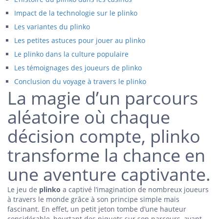
Impact de la technologie sur le plinko
Les variantes du plinko
Les petites astuces pour jouer au plinko
Le plinko dans la culture populaire
Les témoignages des joueurs de plinko
Conclusion du voyage à travers le plinko
La magie d’un parcours
aléatoire où chaque
décision compte, plinko
transforme la chance en
une aventure captivante.
Le jeu de
plinko
a captivé l’imagination de nombreux joueurs
à travers le monde grâce à son principe simple mais
fascinant. En effet, un petit jeton tombe d’une hauteur
considérable, heurtant des piquets sur son parcours, avant