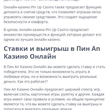
Онлайн-казино Pin Up Casino также предлагает функцию
депозита и снятия средств, что позволяет игрокам легко
управлять своими средствами. Это создает ощущение
безопасности и комфорта.
В целом, онлайн-казино Pin Up Casino предлагает
множество преимуществ и функций, которые делают его
одним из лучших онлайн-казино.
Ставки и выигрыш в Пин Ап
Казино Онлайн
В Пин Ап Казино Онлайн вы можете сделать ставку и стать
победителем. Это не только возможность играть в
любимые игры, но и возможность выиграть реальные
деньги. Как это работает?
Пин Ап Казино Онлайн предлагает широкий спектр игр,
включая слоты, карточные игры, рулетку и другие. Каждая
игра имеет свои правила и условия, но общим принципом
является то, что вы можете сделать ставку на выигрыш и
попытаться выиграть реальные деньги.