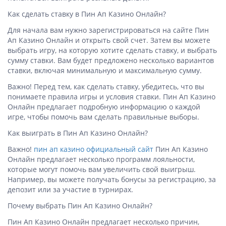
Как сделать ставку в Пин Ап Казино Онлайн?
Для начала вам нужно зарегистрироваться на сайте Пин
Ап Казино Онлайн и открыть свой счет. Затем вы можете
выбрать игру, на которую хотите сделать ставку, и выбрать
сумму ставки. Вам будет предложено несколько вариантов
ставки, включая минимальную и максимальную сумму.
Важно! Перед тем, как сделать ставку, убедитесь, что вы
понимаете правила игры и условия ставки. Пин Ап Казино
Онлайн предлагает подробную информацию о каждой
игре, чтобы помочь вам сделать правильные выборы.
Как выиграть в Пин Ап Казино Онлайн?
Важно!
пин ап казино официальный сайт
Пин Ап Казино
Онлайн предлагает несколько программ лояльности,
которые могут помочь вам увеличить свой выигрыш.
Например, вы можете получать бонусы за регистрацию, за
депозит или за участие в турнирах.
Почему выбрать Пин Ап Казино Онлайн?
Пин Ап Казино Онлайн предлагает несколько причин,