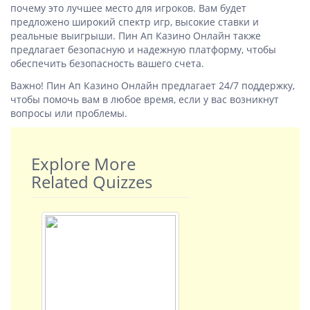
почему это лучшее место для игроков. Вам будет
предложено широкий спектр игр, высокие ставки и
реальные выигрыши. Пин Ап Казино Онлайн также
предлагает безопасную и надежную платформу, чтобы
обеспечить безопасность вашего счета.
Важно! Пин Ап Казино Онлайн предлагает 24/7 поддержку,
чтобы помочь вам в любое время, если у вас возникнут
вопросы или проблемы.
Explore More
Related Quizzes