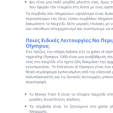
Δεν είναι μια πολύ μεγάλη μέγιστη νίκη, όμως σ
που έφεραν την εταιρεία στη λίστα με τους αγα
Τα σύμβολα που πληρώνουν υψηλότερα είναι δισκοπ
περισσότερων του ίδιου τύπου συμβόλου πληρώνει 
δοκιμάσετε το παιχνίδι, δείτε μερικές επιλογές μ
τον υπεύθυνο στοιχηματισμό και συστήνουμε να πα
Ποιες Ειδικές Λειτουργίες Να Περ
Olympus;
Είτε παίζεις την πλήρη έκδοση είτε το gates of ol
regarding Olympus 1000 είναι μια αναβάθμιση που α
νέος στο παιχνίδι είτε έχετε ήδη δοκιμάσει την αρ
εντυπωσιάσει. Το Entrances of Olympus είναι έν
θεϊκή ατμόσφαιρα εμπνευσμένη από την ελληνική 
πολυπλασιαστές και τις δυνατές λειτουργίες μπόνο
περιστροφή.
Το Money Train 4 είναι το τέταρτο παιχνίδι σ
μεγάλες δυνατότητες κέρδους.
Τα σύμβολα είναι το ζητούμενο στο game pl
πληρωμής.