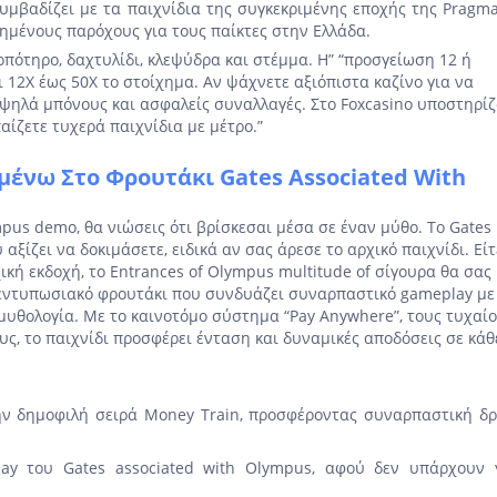
υμβαδίζει με τα παιχνίδια της συγκεκριμένης εποχής της Pragmat
πημένους παρόχους για τους παίκτες στην Ελλάδα.
ότηρο, δαχτυλίδι, κλεψύδρα και στέμμα. Η” “προσγείωση 12 ή
12Χ έως 50Χ το στοίχημα. Αν ψάχνετε αξιόπιστα καζίνο για να
ε υψηλά μπόνους και ασφαλείς συναλλαγές. Στο Foxcasino υποστηρί
ίζετε τυχερά παιχνίδια με μέτρο.”
ιμένω Στο Φρουτάκι Gates Associated With
ympus demo, θα νιώσεις ότι βρίσκεσαι μέσα σε έναν μύθο. Το Gates
ξίζει να δοκιμάσετε, ειδικά αν σας άρεσε το αρχικό παιχνίδι. Είτ
χική εκδοχή, το Entrances of Olympus multitude of σίγουρα θα σας
α εντυπωσιακό φρουτάκι που συνδυάζει συναρπαστικό gameplay με
μυθολογία. Με το καινοτόμο σύστημα “Pay Anywhere”, τους τυχαί
υς, το παιχνίδι προσφέρει ένταση και δυναμικές αποδόσεις σε κάθ
την δημοφιλή σειρά Money Train, προσφέροντας συναρπαστική δ
ay του Gates associated with Olympus, αφού δεν υπάρχουν 