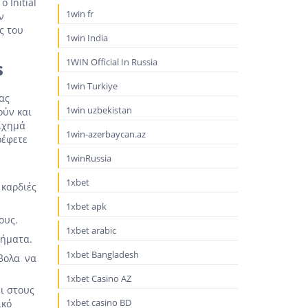
 Initial
1win fr
ν
ς του
1win India
1WIN Official In Russia
s
1win Turkiye
ας
1win uzbekistan
ούν και
οίχημά
1win-azerbaycan.az
ρέφετε
1winRussia
1xbet
 καρδιές
1xbet apk
ους.
1xbet arabic
ρήματα.
1xbet Bangladesh
βολα να
1xbet Casino AZ
ι στους
1xbet casino BD
ικό