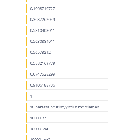
0,1068716727
0,3037262049
0,5310403011
0,5630884911
0,56573212
0,5882169779
0,6747528299
0,9106188736
1
10 parasta postimyyntiГ¤ morsiamen
10000_tr
10000_wa
10000_wa2