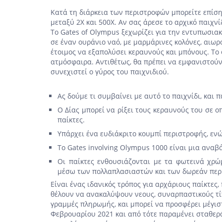
Κατά τη διάρκεια των περιστροφών μπορείτε επίση
μεταξύ 2Χ και 500Χ. Αν σας άρεσε το αρχικό παιχν
Το Gates of Olympus ξεχωρίζει για την εντυπωσιακ
σε έναν ουράνιο ναό, με μαρμάρινες κολόνες, αιωρ
έτοιμος να εξαπολύσει κεραυνούς και μπόνους. Το 
ατμόσφαιρα. Αντιθέτως, θα πρέπει να εμφανιστούν 
συνεχιστεί ο γύρος του παιχνιδιού.
Ας δούμε τι συμβαίνει με αυτό το παιχνίδι, και 
Ο Δίας μπορεί να ρίξει τους κεραυνούς του σε 
παίκτες.
Υπάρχει ένα ευδιάκριτο κουμπί περιστροφής, ενώ
Το Gates involving Olympus 1000 είναι μια αναβά
Οι παίκτες ενθουσιάζονται με τα φωτεινά χρώ
μέσω των πολλαπλασιαστών και των δωρεάν περ
Είναι ένας ιδανικός τρόπος για αρχάριους παίκτες,
θέλουν να ανακαλύψουν νεους, συναρπαστικούς τίτ
γραμμές πληρωμής, και μπορεί να προσφέρει μέγιστ
Φεβρουαρίου 2021 και από τότε παραμένει σταθερ