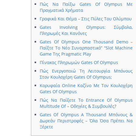
Πώς Να Παίξω Gates Of Olympus Με
Πραγματικά Χρήματα
Γραφικά Και Θέμα – Στις Πύλες Του Ολύμπου
Gates Involving Olympus: Σύμβολα,
Πληρωμές Και Κανόνες
Gates Of Olympus One Thousand Demo –
Παίξτε Το Νέο Συναρπαστικό” “Slot Machine
Game Της Pragmatic Play
Πίνακας Πληρωμών Gates Of Olympus
Πώς Ενεργοποιώ Τη Λειτουργία Μπόνους
Στον Κουλοχέρη Gates Of Olympus;
Κορυφαία Online Καζίνο Με Τον Κουλοχέρη
Gates Of Olympus
Πώς Να Παίξετε Το Entrance Of Olympus
Multitude Of – Οδηγίες & Συμβουλές?
Gates Of Olympus A Thousand Μπόνους &
Δωρεάν Περιστροφές – Όλα Όσα Πρέπει Να
Ξέρετε