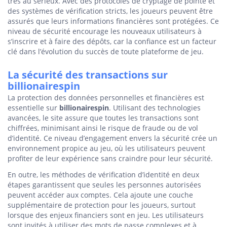
très au sérieux. Avec des protocoles de cryptage de pointe et
des systèmes de vérification stricts, les joueurs peuvent être
assurés que leurs informations financières sont protégées. Ce
niveau de sécurité encourage les nouveaux utilisateurs à
s’inscrire et à faire des dépôts, car la confiance est un facteur
clé dans l’évolution du succès de toute plateforme de jeu.
La sécurité des transactions sur
billionairespin
La protection des données personnelles et financières est
essentielle sur
billionairespin
. Utilisant des technologies
avancées, le site assure que toutes les transactions sont
chiffrées, minimisant ainsi le risque de fraude ou de vol
d’identité. Ce niveau d’engagement envers la sécurité crée un
environnement propice au jeu, où les utilisateurs peuvent
profiter de leur expérience sans craindre pour leur sécurité.
En outre, les méthodes de vérification d’identité en deux
étapes garantissent que seules les personnes autorisées
peuvent accéder aux comptes. Cela ajoute une couche
supplémentaire de protection pour les joueurs, surtout
lorsque des enjeux financiers sont en jeu. Les utilisateurs
sont invités à utiliser des mots de passe complexes et à