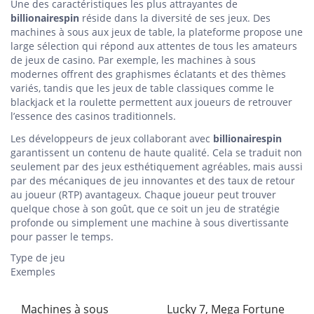
Une des caractéristiques les plus attrayantes de
billionairespin
réside dans la diversité de ses jeux. Des
machines à sous aux jeux de table, la plateforme propose une
large sélection qui répond aux attentes de tous les amateurs
de jeux de casino. Par exemple, les machines à sous
modernes offrent des graphismes éclatants et des thèmes
variés, tandis que les jeux de table classiques comme le
blackjack et la roulette permettent aux joueurs de retrouver
l’essence des casinos traditionnels.
Les développeurs de jeux collaborant avec
billionairespin
garantissent un contenu de haute qualité. Cela se traduit non
seulement par des jeux esthétiquement agréables, mais aussi
par des mécaniques de jeu innovantes et des taux de retour
au joueur (RTP) avantageux. Chaque joueur peut trouver
quelque chose à son goût, que ce soit un jeu de stratégie
profonde ou simplement une machine à sous divertissante
pour passer le temps.
Type de jeu
Exemples
Machines à sous
Lucky 7, Mega Fortune