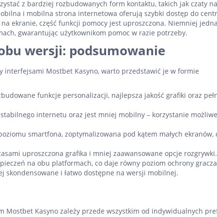
ystać z bardziej rozbudowanych form kontaktu, takich jak czaty na
mobilna i mobilna strona internetowa oferują szybki dostęp do cen
na ekranie, część funkcji pomocy jest uproszczona. Niemniej jedna
rmach, gwarantując użytkownikom pomoc w razie potrzeby.
a obu wersji: podsumowanie
y interfejsami Mostbet Kasyno, warto przedstawić je w formie
budowane funkcje personalizacji, najlepsza jakość grafiki oraz peł
tabilnego internetu oraz jest mniej mobilny – korzystanie możliwe
 poziomu smartfona, zoptymalizowana pod kątem małych ekranów, 
czasami uproszczona grafika i mniej zaawansowane opcje rozgrywki.
pieczeń na obu platformach, co daje równy poziom ochrony gracza
j skondensowane i łatwo dostępne na wersji mobilnej.
 Mostbet Kasyno zależy przede wszystkim od indywidualnych pref