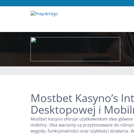
Mostbet Kasyno’s In
Desktopowej i Mobil
Mostbet Kasyno oferuje użytkownikom dwa główne s
mobilny. Oba warianty są przystosowane do różnyc
wygody, funkcjonalności oraz szybkości działania.