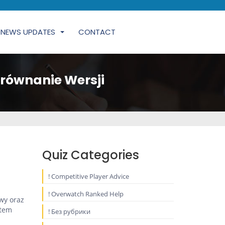
NEWS UPDATES
CONTACT
orównanie Wersji
Quiz Categories
! Competitive Player Advice
! Overwatch Ranked Help
wy oraz
ątem
! Без рубрики