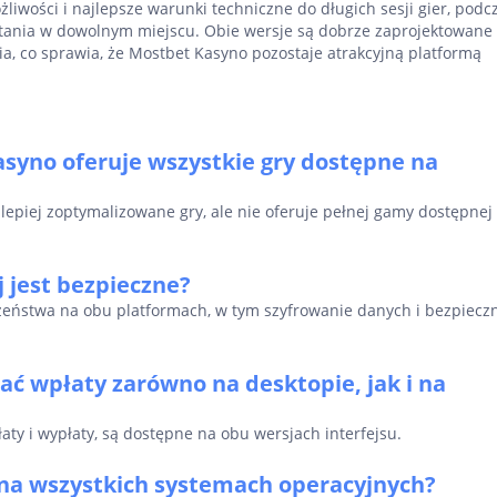
liwości i najlepsze warunki techniczne do długich sesji gier, podc
stania w dowolnym miejscu. Obie wersje są dobrze zaprojektowane 
a, co sprawia, że Mostbet Kasyno pozostaje atrakcyjną platformą
asyno oferuje wszystkie gry dostępne na
jlepiej zoptymalizowane gry, ale nie oferuje pełnej gamy dostępnej
j jest bezpieczne?
czeństwa na obu platformach, w tym szyfrowanie danych i bezpiecz
ać wpłaty zarówno na desktopie, jak i na
aty i wypłaty, są dostępne na obu wersjach interfejsu.
a na wszystkich systemach operacyjnych?