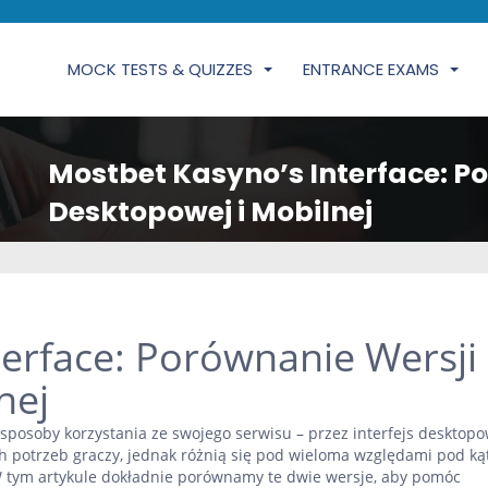
MOCK TESTS & QUIZZES
ENTRANCE EXAMS
Mostbet Kasyno’s Interface: P
Desktopowej i Mobilnej
terface: Porównanie Wersji
nej
posoby korzystania ze swojego serwisu – przez interfejs desktopo
h potrzeb graczy, jednak różnią się pod wieloma względami pod k
 W tym artykule dokładnie porównamy te dwie wersje, aby pomóc