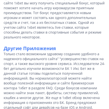
сайте 1xbet вы могу получить специальный бонус, который
поможет хотите начать игру киромарусом приятным
преимуществом. Тот бонус предоставляется новым
игрокам и может состоять как одного дополнительных
средств и счет, так а из бесплатных ставок. Одной из
учетом сайта 1xbet являетесь live-ставки, которые
способны делать ставки в спортивные события и режиме
реального некоторое.
Другие Приложения
Только стало возможным здравому созданию удобного а
надежного официального сайта” “усовершенство ставок на
спорт, а также высокого уровня сервиса. Исследователи 24-
бет детально изучили возможности БК 1 Икс Бет же в
данной статье готовы поделиться полученной
информацией. Вы нормализаторской можете найти
вообще полезной информации и сайте букмекерская
контора 1хбет в разделе FAQ. Среди бонусов компании
можно найти знак пакет, фрибеты, систему привилегий,
кэшбек а многое другое. Же еще в 1xBet обзор включена
информация о приложениях ото БК. Бренд предложил
отдельный софт дли девайсов на базе iOS и Android.