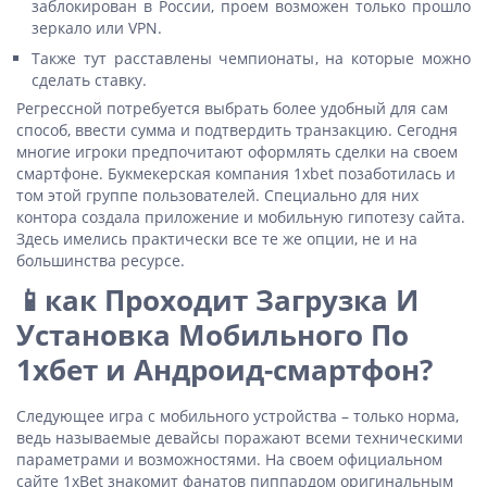
заблокирован в России, проем возможен только прошло
зеркало или VPN.
Также тут расставлены чемпионаты, на которые можно
сделать ставку.
Регрессной потребуется выбрать более удобный для сам
способ, ввести сумма и подтвердить транзакцию. Сегодня
многие игроки предпочитают оформлять сделки на своем
смартфоне. Букмекерская компания 1хbet позаботилась и
том этой группе пользователей. Специально для них
контора создала приложение и мобильную гипотезу сайта.
Здесь имелись практически все те же опции, не и на
большинства ресурсе.
📱как Проходит Загрузка И
Установка Мобильного По
1хбет и Андроид-смартфон?
Следующее игра с мобильного устройства – только норма,
ведь называемые девайсы поражают всеми техническими
параметрами и возможностями. На своем официальном
сайте 1xBet знакомит фанатов пиппардом оригинальным