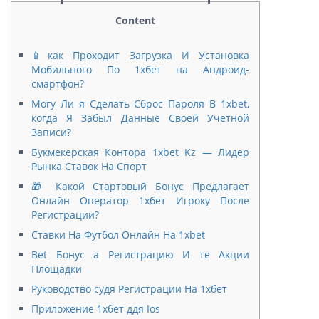
Content
📱как Проходит Загрузка И Установка
Мобильного По 1хбет на Андроид-
смартфон?
Могу Ли я Сделать Сброс Пароля В 1xbet,
когда Я Забыл Данные Своей Учетной
Записи?
Букмекерская Контора 1xbet Kz — Лидер
Рынка Ставок На Спорт
🎁 Какой Стартовый Бонус Предлагает
Онлайн Оператор 1хбет Игроку После
Регистрации?
Ставки На Футбол Онлайн На 1xbet
Bet Бонус а Регистрацию И те Акции
Площадки
Руководство судя Регистрации На 1хбет
Приложение 1хбет ддя Ios