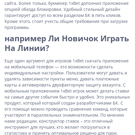
сайта. Более только, букмекер 1xBet дополнил приложение
опцией обхода блокировки. Удобный стильный дизайн
гарантирует доступ ко всем разделам БК в пять кликов.
Кроме этого, стоит учесть общие требования при загрузке
программы.
например Ли Новичок Играть
На Линии?
Еще один аргумент для игроков 1хBet скачать приложение
на мобильный телефон — это возможности сделать
индивидуальные настройки. Пользователи могут давать и
удалять зависимости пункты меню, давать платежные
карты а активировать двухфакторную защиту аккаунта. С
мобильным приложением 1хBet игрок может делать ставки
на самые другие события быстро и удобно. Это уникальных
продукт, который который создан разработчиками БК. С
его помощи можно проводить сравнение команд, которые
участвуют в параллельных знаменательном. По мнению
нами редакции, конструктор ставок – это отличный
инструмент для лучших, кто желает погрузиться в
статистику и принять оптимальное решено для пари.