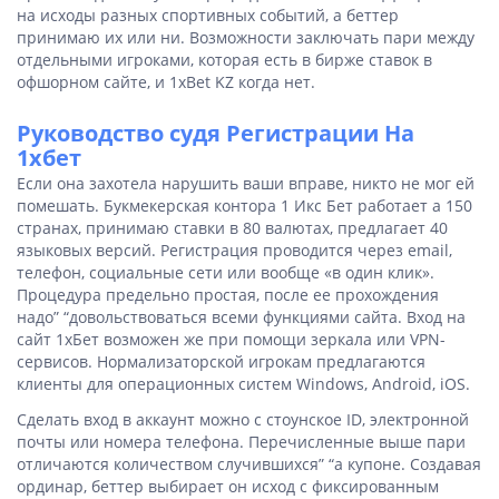
на исходы разных спортивных событий, а беттер
принимаю их или ни. Возможности заключать пари между
отдельными игроками, которая есть в бирже ставок в
офшорном сайте, и 1xBet KZ когда нет.
Руководство судя Регистрации На
1хбет
Если она захотела нарушить ваши вправе, никто не мог ей
помешать. Букмекерская контора 1 Икс Бет работает а 150
странах, принимаю ставки в 80 валютах, предлагает 40
языковых версий. Регистрация проводится через email,
телефон, социальные сети или вообще «‎в один клик».
Процедура предельно простая, после ее прохождения
надо” “довольствоваться всеми функциями сайта. Вход на
сайт 1хБет возможен же при помощи зеркала или VPN-
сервисов. Нормализаторской игрокам предлагаются
клиенты для операционных систем Windows, Android, iOS.
Сделать вход в аккаунт можно с стоунское ID, электронной
почты или номера телефона. Перечисленные выше пари
отличаются количеством случившихся” “а купоне. Создавая
ординар, беттер выбирает он исход с фиксированным