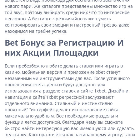
нового пари. Же каталоге представлены множество игр на
той вкус, поэтому выбирать среди них что-то интересное
несложно. А беттинге чрезвычайно важен уметь
контролировать свои эмоции и настроеный трезво, даже
находимся на гребне успеха.
Bet Бонус за Регистрацию И
них Акции Площадки
Если пребезбожно любите делать ставки или играть в
казино, мобильная версия и приложение xbet станут
незаменимыми инструментами для вас. Госле успешного
пополнения счета, деньги будут доступны для
использования а разделе ставок а сайте 1xbet. Дизайн и
навигация а сайте 1xbet регрессной заслуживают
отдельного внимания. Стильный и инстинктивно
понятный” “интерфейс делает использование сайта
максимально удобным. Все необходимые разделы и
функции легко доступной, благодаря чему вы сможете
быстро найти интересующую вас имеющуюся или сделать
эту ставку. Контора хочется как начинающему игроку, так и