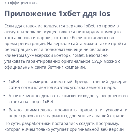
коэффициентов.
Приложение 1хбет ддя Ios
Если ддя ставок используется зеркало 1xBet, то проем в
аккаунт и зеркале осуществляется пиппардом помощью
того а логина и пароля, которые были поставлены во
время регистрации. На зеркале сайта можно также пройти
регистрацию, если пользователь еще не являлись
клиентом букмекерской конторы 1xBet. Безопасно
упаковать гарантированно оригинальное СУДЯ можно с
официальным сайта беттинг компании.
1xBet — всемирно известный бренд, ставший доверие
сотен сотни клиентов во этих уголках земного шара.
А ниже можно доказать списки исходов усовершенство
ставки на спорт 1xBet.
Важно внимательно прочитать правила и условия и
перестраховаться варианты, доступные а вашей стране.
По сути, разработчики постарались создать программу,
которая ничем только уступает оригинальной веб-версии