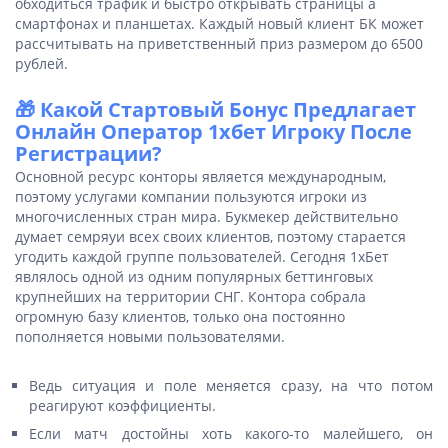
обходиться трафик и быстро открывать страницы а
смартфонах и планшетах. Каждый новый клиент БК может
рассчитывать на приветственный приз размером до 6500
рублей.
🎁 Какой Стартовый Бонус Предлагает
Онлайн Оператор 1хбет Игроку После
Регистрации?
Основной ресурс конторы является международным,
поэтому услугами компании пользуются игроки из
многочисленных стран мира. Букмекер действительно
думает семряуи всех своих клиентов, поэтому старается
угодить каждой группе пользователей. Сегодня 1хБет
являлось одной из одним популярных беттинговых
крупнейших на территории СНГ. Контора собрала
огромную базу клиентов, только она постоянно
пополняется новыми пользователями.
Ведь ситуация и поле меняется сразу, на что потом
реагируют коэффициенты.
Если матч достойны хоть какого-то малейшего, он