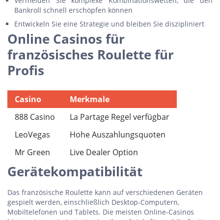
Vermeiden Sie komplexe Kombinationswetten, die den
Bankroll schnell erschöpfen können
Entwickeln Sie eine Strategie und bleiben Sie diszipliniert
Online Casinos für
französisches Roulette für
Profis
Casino
Merkmale
888 Casino
La Partage Regel verfügbar
LeoVegas
Hohe Auszahlungsquoten
Mr Green
Live Dealer Option
Gerätekompatibilität
Das französische Roulette kann auf verschiedenen Geräten
gespielt werden, einschließlich Desktop-Computern,
Mobiltelefonen und Tablets. Die meisten Online-Casinos