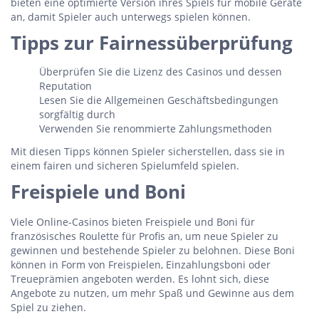
bieten eine optimierte Version ihres Spiels für mobile Geräte
an, damit Spieler auch unterwegs spielen können.
Tipps zur Fairnessüberprüfung
Überprüfen Sie die Lizenz des Casinos und dessen
Reputation
Lesen Sie die Allgemeinen Geschäftsbedingungen
sorgfältig durch
Verwenden Sie renommierte Zahlungsmethoden
Mit diesen Tipps können Spieler sicherstellen, dass sie in
einem fairen und sicheren Spielumfeld spielen.
Freispiele und Boni
Viele Online-Casinos bieten Freispiele und Boni für
französisches Roulette für Profis an, um neue Spieler zu
gewinnen und bestehende Spieler zu belohnen. Diese Boni
können in Form von Freispielen, Einzahlungsboni oder
Treueprämien angeboten werden. Es lohnt sich, diese
Angebote zu nutzen, um mehr Spaß und Gewinne aus dem
Spiel zu ziehen.