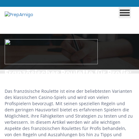
Französisches Roulette für Profis:
Das ultimative Guide für
Das französische Roulette ist eine der beliebtesten Varianten
erfahrene Spieler
des klassischen Casino-Spiels und wird von vielen
Profispielern bevorzugt. Mit seinen speziellen Regeln und
dem geringen Hausvorteil bietet es erfahrenen Spielern die
Möglichkeit, ihre Fähigkeiten und Strategien zu testen und zu
verbessern. In diesem Artikel werden wir alle wichtigen
Aspekte
des französischen Roulettes für Profis behandeln,
von den Regeln und Auszahlungen bis hin zu Tipps und