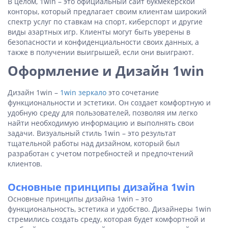
В целом, 1win – это официальный сайт букмекерской
конторы, который предлагает своим клиентам широкий
спектр услуг по ставкам на спорт, киберспорт и другие
виды азартных игр. Клиенты могут быть уверены в
безопасности и конфиденциальности своих данных, а
также в получении выигрышей, если они выиграют.
Оформление и Дизайн 1win
Дизайн 1win –
1win зеркало
это сочетание
функциональности и эстетики. Он создает комфортную и
удобную среду для пользователей, позволяя им легко
найти необходимую информацию и выполнять свои
задачи. Визуальный стиль 1win – это результат
тщательной работы над дизайном, который был
разработан с учетом потребностей и предпочтений
клиентов.
Основные принципы дизайна 1win
Основные принципы дизайна 1win – это
функциональность, эстетика и удобство. Дизайнеры 1win
стремились создать среду, которая будет комфортной и