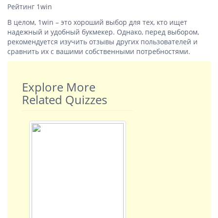
Рейтинг 1win
В целом, 1win – это хороший выбор для тех, кто ищет
надежный и удобный букмекер. Однако, перед выбором,
рекомендуется изучить отзывы других пользователей и
сравнить их с вашими собственными потребностями.
Explore More
Related Quizzes