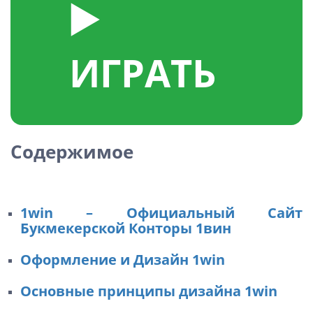
▶️
ИГРАТЬ
Содержимое
1win – Официальный Сайт
Букмекерской Конторы 1вин
Оформление и Дизайн 1win
Основные принципы дизайна 1win