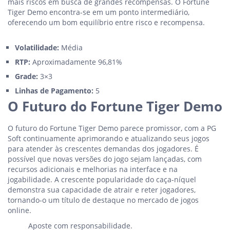
mais riscos em busca de grandes recompensas. O Fortune
Tiger Demo encontra-se em um ponto intermediário,
oferecendo um bom equilíbrio entre risco e recompensa.
Volatilidade:
Média
RTP:
Aproximadamente 96,81%
Grade:
3×3
Linhas de Pagamento:
5
O Futuro do Fortune Tiger Demo
O futuro do Fortune Tiger Demo parece promissor, com a PG
Soft continuamente aprimorando e atualizando seus jogos
para atender às crescentes demandas dos jogadores. É
possível que novas versões do jogo sejam lançadas, com
recursos adicionais e melhorias na interface e na
jogabilidade. A crescente popularidade do caça-níquel
demonstra sua capacidade de atrair e reter jogadores,
tornando-o um título de destaque no mercado de jogos
online.
Aposte com responsabilidade.