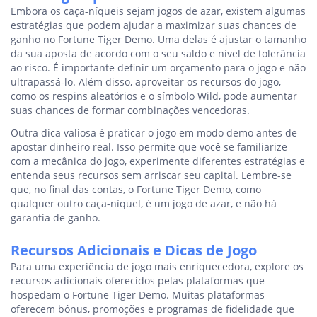
Embora os caça-níqueis sejam jogos de azar, existem algumas
estratégias que podem ajudar a maximizar suas chances de
ganho no Fortune Tiger Demo. Uma delas é ajustar o tamanho
da sua aposta de acordo com o seu saldo e nível de tolerância
ao risco. É importante definir um orçamento para o jogo e não
ultrapassá-lo. Além disso, aproveitar os recursos do jogo,
como os respins aleatórios e o símbolo Wild, pode aumentar
suas chances de formar combinações vencedoras.
Outra dica valiosa é praticar o jogo em modo demo antes de
apostar dinheiro real. Isso permite que você se familiarize
com a mecânica do jogo, experimente diferentes estratégias e
entenda seus recursos sem arriscar seu capital. Lembre-se
que, no final das contas, o Fortune Tiger Demo, como
qualquer outro caça-níquel, é um jogo de azar, e não há
garantia de ganho.
Recursos Adicionais e Dicas de Jogo
Para uma experiência de jogo mais enriquecedora, explore os
recursos adicionais oferecidos pelas plataformas que
hospedam o Fortune Tiger Demo. Muitas plataformas
oferecem bônus, promoções e programas de fidelidade que