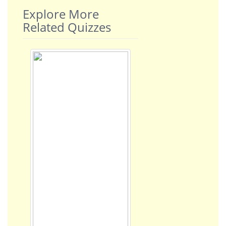
Explore More
Related Quizzes