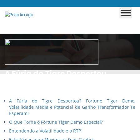
A Fúria do Tigre Despertou
Fortune Tiger Demo, Volatilidade
Média e Potencial de Ganho
A Fúria do Tigre Despertou? Fortune Tiger Demo,
Transformador
Volatilidade Média e Potencial de Ganho Transformador Te
Esperam!
O Que Torna o Fortune Tiger Demo Especial?
Entendendo a Volatilidade e o RTP
Estratégias para Maximizar Seus Ganhos