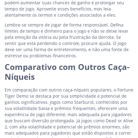
podem aumentar suas chances de ganho e prolongar seu
tempo de jogo. Aproveite esses benefícios, mas leia
atentamente os termos e condições associados a eles.
Lembre-se sempre de jogar de forma responsável. Defina
limites de tempo e dinheiro para o jogo e não se deixe levar
pela emoção da vitória ou pela frustração da derrota. Se
sentir que está perdendo o controle, procure ajuda. O jogo
deve ser uma forma de entretenimento, e não uma fonte de
estresse ou problemas financeiros.
Comparativo com Outros Caça-
Níqueis
Em comparação com outros caça-níqueis populares, o Fortune
Tiger Demo se destaca por sua simplicidade e potencial de
ganhos significativos. Jogos como Starburst, conhecidos por
sua volatilidade baixa e prêmios frequentes, oferecem uma
experiência de jogo diferente, mais adequada para jogadores
que buscam diversão prolongada. Já jogos como Dead or Alive
2, com alta volatilidade e potencial de prêmios enormes, são
mais adequados para jogadores que estão dispostos a correr