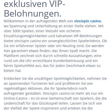
exklusiven VIP-
Belohnungen.
Willkommen in der aufregenden Welt von
vincispin casino
,
wo Spannung und Unterhaltung an erster Stelle stehen. Mit
über 5000 Spielen, einer Vielzahl von sicheren
Einzahlungsmöglichkeiten und lukrativen VIP-Belohnungen
bietet vincispin casino ein unvergleichliches Spielerlebnis. Ob
Sie ein erfahrener Spieler oder ein Neuling sind, Sie werden
hier garantiert etwas finden, das Ihnen Spaß macht. Die
Plattform zeichnet sich durch schnelle Auszahlungen, eine
rund um die Uhr erreichbare Kundenbetreuung und ein
faires Spielumfeld aus, das für jeden Geschmack etwas zu
bieten hat.
Entdecken Sie die unzähligen Spielmöglichkeiten, nehmen Sie
an spannenden Turnieren teil und profitieren Sie von
regelmäßigen Aktionen, die Ihr Spielerlebnis noch
aufregender gestalten. Vincispin casino ist mehr als nur ein
Online-Casino – es ist eine Gemeinschaft von Spielern, die die
Leidenschaft für das Glücksspiel teilen. Lassen Sie sich von
der Vielfalt der Spiele inspirieren und erleben Sie die