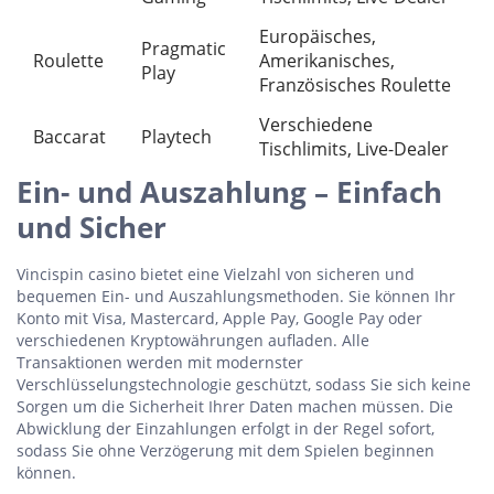
Europäisches,
Pragmatic
Roulette
Amerikanisches,
Play
Französisches Roulette
Verschiedene
Baccarat
Playtech
Tischlimits, Live-Dealer
Ein- und Auszahlung – Einfach
und Sicher
Vincispin casino bietet eine Vielzahl von sicheren und
bequemen Ein- und Auszahlungsmethoden. Sie können Ihr
Konto mit Visa, Mastercard, Apple Pay, Google Pay oder
verschiedenen Kryptowährungen aufladen. Alle
Transaktionen werden mit modernster
Verschlüsselungstechnologie geschützt, sodass Sie sich keine
Sorgen um die Sicherheit Ihrer Daten machen müssen. Die
Abwicklung der Einzahlungen erfolgt in der Regel sofort,
sodass Sie ohne Verzögerung mit dem Spielen beginnen
können.