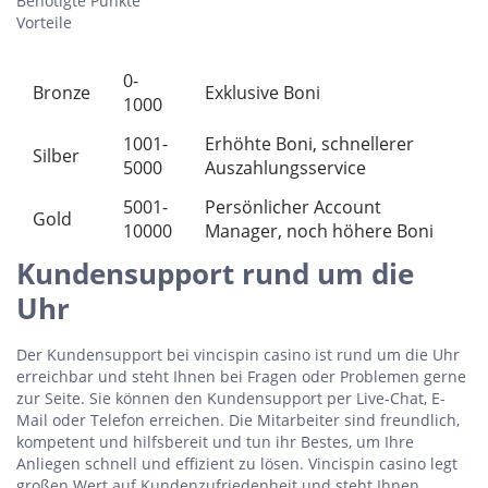
Benötigte Punkte
Vorteile
0-
Bronze
Exklusive Boni
1000
1001-
Erhöhte Boni, schnellerer
Silber
5000
Auszahlungsservice
5001-
Persönlicher Account
Gold
10000
Manager, noch höhere Boni
Kundensupport rund um die
Uhr
Der Kundensupport bei vincispin casino ist rund um die Uhr
erreichbar und steht Ihnen bei Fragen oder Problemen gerne
zur Seite. Sie können den Kundensupport per Live-Chat, E-
Mail oder Telefon erreichen. Die Mitarbeiter sind freundlich,
kompetent und hilfsbereit und tun ihr Bestes, um Ihre
Anliegen schnell und effizient zu lösen. Vincispin casino legt
großen Wert auf Kundenzufriedenheit und steht Ihnen