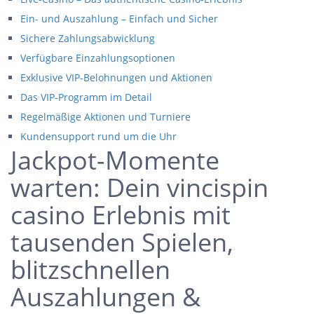
Ein- und Auszahlung – Einfach und Sicher
Sichere Zahlungsabwicklung
Verfügbare Einzahlungsoptionen
Exklusive VIP-Belohnungen und Aktionen
Das VIP-Programm im Detail
Regelmäßige Aktionen und Turniere
Kundensupport rund um die Uhr
Jackpot-Momente
warten: Dein vincispin
casino Erlebnis mit
tausenden Spielen,
blitzschnellen
Auszahlungen &