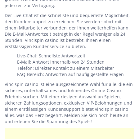
jederzeit zur Verfügung.
Der Live-Chat ist die schnellste und bequemste Möglichkeit,
den Kundensupport zu erreichen. Sie werden sofort mit
einem Mitarbeiter verbunden, der Ihnen weiterhelfen kann.
Die E-Mail-Antwortzeit beträgt in der Regel weniger als 24
Stunden. Vincispin casino ist bestrebt, Ihnen einen
erstklassigen Kundenservice zu bieten.
Live-Chat: Schnellste Antwortzeit
E-Mail: Antwort innerhalb von 24 Stunden
Telefon: Direkter Kontakt zu einem Mitarbeiter
FAQ-Bereich: Antworten auf häufig gestellte Fragen
Vincispin casino ist eine ausgezeichnete Wahl für alle, die ein
sicheres, unterhaltsames und lohnendes Online-Casino-
Erlebnis suchen. Mit einer riesigen Auswahl an Spielen,
sicheren Zahlungsoptionen, exklusiven VIP-Belohnungen und
einem erstklassigen Kundensupport bietet vincispin casino
alles, was das Herz begehrt. Melden Sie sich noch heute an
und erleben Sie die Spannung des Spiels!